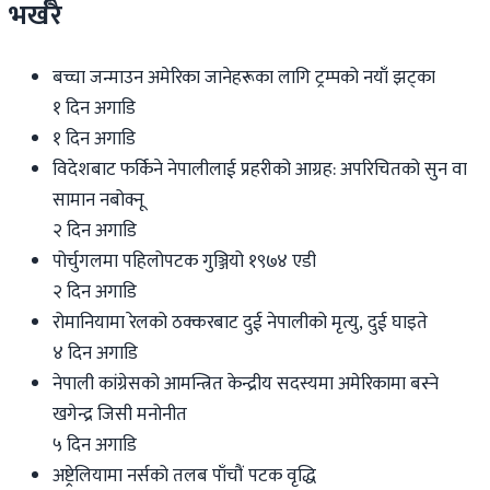
भर्खरै
बच्चा जन्माउन अमेरिका जानेहरूका लागि ट्रम्पको नयाँ झट्का
१ दिन अगाडि
१ दिन अगाडि
विदेशबाट फर्किने नेपालीलाई प्रहरीको आग्रह: अपरिचितको सुन वा
सामान नबोक्नू
२ दिन अगाडि
पोर्चुगलमा पहिलोपटक गुञ्जियो १९७४ एडी
२ दिन अगाडि
रोमानियामा रेलको ठक्करबाट दुई नेपालीको मृत्यु, दुई घाइते
४ दिन अगाडि
नेपाली कांग्रेसको आमन्त्रित केन्द्रीय सदस्यमा अमेरिकामा बस्ने
खगेन्द्र जिसी मनोनीत
५ दिन अगाडि
अष्ट्रेलियामा नर्सको तलब पाँचौं पटक वृद्धि