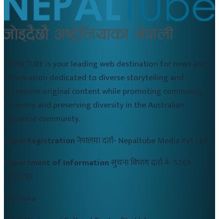
NEPALTUBE is your leading web destination for news and
information dedicated to diverse storytelling and
immersive original content while promoting community
harmony and preserving diversity in the Australian
Nepalese community.
Nepal Registration
नेपालमा दर्ता-
Nepaltube Media Pvt Ltd
Department of Information
सुचना विभाग दर्ता नं-
5261-
2082/83
Australia