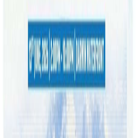
गर्नु भएको छ ।
समिक्षालाई यसपाली सिड्नीको दिदि बहिनी ईभेन्टले तीज कार्यक्रममा
ल्याउन लागेको हो । सन् २०२३ जुलाई १८ बाट समिक्षा १८ वर्ष
कटिसकेकाले उहाँ यसपाली अभिभावक बिनै अष्ट्रेलिया आउने
तरखरमा हुनुहुन्छ । तर, २५ अगष्ट बाट अष्ट्रेलियामा तिजको कार्यक्रम
भएपनि, २४ अगष्ट रातिसम्म पनि समिक्षाको नयाँ भिषा बारे कुनै निर्णय
नआएको आयोजकले जनाएको छ ।
समिक्षाको भिषामा सघाउन अष्ट्रेलियाका रजिष्ट्रर्ड माईग्रेसन एजेण्टहरुले
सहयोग गरिरहेका छन् ।
उनीहरुले यसअघि भिषा नलाग्नुको कारण खोजी गरि नयाँ भिषाका
लागि कागजपत्र जुटाउन समिक्षालाई सघाउने नेपालट्युबलाई
जानकारी दिनुभयो ।