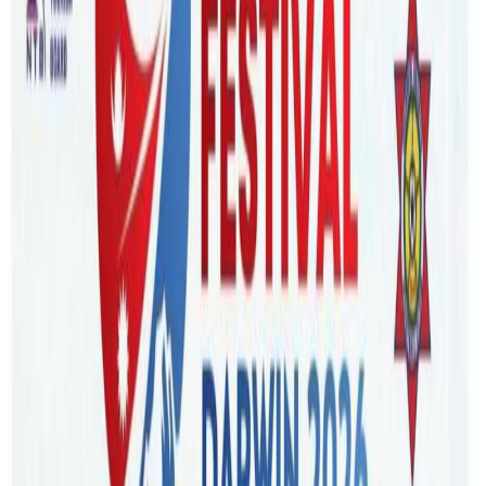
Thursday, 2023 August 24 / 10:28 pm
अ−
अ
अ+