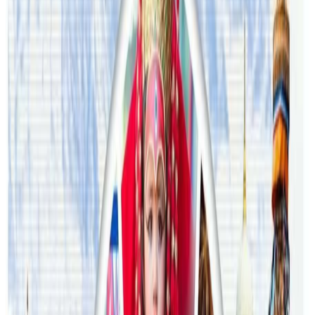
अस्ट्रेलियामा विवाह घट्यो, बढ्यो सम्बन्धविच्छेद
२०२६ जुलाई २९
थापाथलीबाट अष्ट्रेलियाका घरको डिजाइन
२०२६ जुलाई २७
अष्ट्रेलियामा मन्त्रालयका कर्मचारीले भ्रष्टाचार गरेको
भेटिएपछि शिक्षा मन्त्रीले दिइन् राजीनामा
२०२६ जुलाई २४
अन्तर्राष्ट्रिय विद्यार्थी आकर्षित गर्न भिक्टोरियाले बनायो
नयाँ रणनीति
२०२६ जुलाई २३