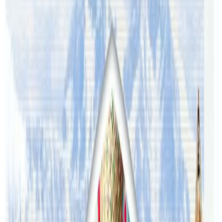
यस वेवसाइटमा प्रकाशित समाचार, विचार र लेखबारे तपाईंको कुनै
प्रतिक्रिया, गुनासो, सुझाव र सल्लाह छन् भने कृपया हामीलाई निम्न ईमेलमा
पठाउनुहोला । तपाईंको सहयोगले हामीलाई निष्पक्ष र तटस्थ पत्रकारिता गर्न
टेवा पुग्नेछ । सम्पर्क इमेल :
info@nepaltube.com.au
शेयर:
प्रतिक्रिया दिनुहोस
टिप्पणीहरू लोड हुँदैछ…
सम्बन्धित समाचार
अष्ट्रेलियामा नर्सको तलब पाँचौं पटक वृद्धि
२०२६ अगस्ट ३