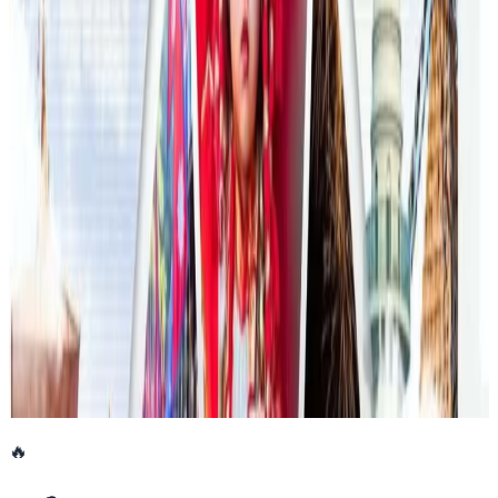
फिफा विश्वकपमा अस्ट्रेलियाको टोलीका लागि
रणनीति बनाउने नेपाली युवा
२०२६ जुलाई २३
एनपिएल अष्ट्रेलियाको पाँचौं संस्करणमा कृष्ण कार्की
सबैभन्दा महँगा खेलाडी
२०२६ जुलाई १९
डार्विनमा नेपाल फेस्टिभल हुँदै
२०२६ जुन ११
🔥