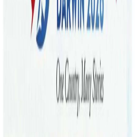
सिड्नी/ गायिका समिक्षा अधिकारीले आफ्नो भिषा बारे सामाजिक
संजालमा प्रतिक्रिया दिनु भएको छ । भर्खरै हालिएको नयाँ भिषा बारे
अध्यागमन विभागले आर्थिक कागजपत्र मागेको समिक्षाले आफ्नो
फेसबुक पोष्टमा दाबी गर्नुभएको छ । त्यस्तै, यस अघि गत मार्चमा
आफुसंगै अष्ट्रेलिया गएकी दिदि नियम बमोजिम नै भिषा परिवर्तन गरेर
यतै पढिरहेको समेत समिक्षाको भनाई छ । तर, समिक्षाले यस अघि
फेब्रुअरी २०२३ मा पाएको Temporary Activities Visa Sub class
408 बारे भने कुनै प्रतिक्रिया दिनु भएको छैन । सो 408 भिषाको
अवधी १ वर्ष र Multiple Entry सहितको थियो ।
त्यस्तै, १ महिनापछि अष्ट्रेलियाबाट फर्किएर पुनः भिषा आवेदन दिदा,
भिषा नलागेको विषयमा समेत समिक्षाले कुनै जवाफ दिनुभएको छैन ।
हामीले निरन्तर प्रयास गर्दा समेत समिक्षाले अन्तरवार्ता दिन अस्विकार