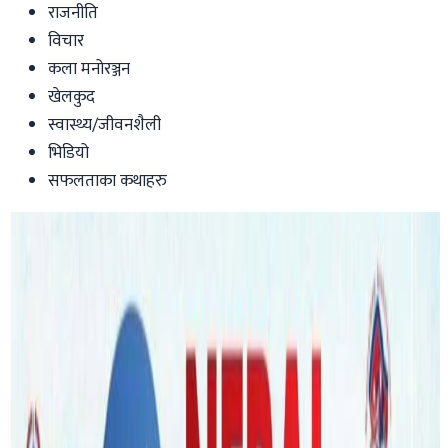
राजनीति
विचार
कला मनोरञ्जन
खेलकुद
स्वास्थ्य/जीवनशैली
भिडियो
सफलताका कथाहरु
Australia
भिषाबारे समिक्षाको जवाफ, तर, यस अघि भिषा
नलागेको बारे मौन
Nepaltube Australia
|