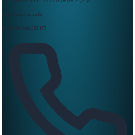
CALD Media and Cultural Centre Pty Ltd
Brisbane, Australia
ABN:
84 642 381 173