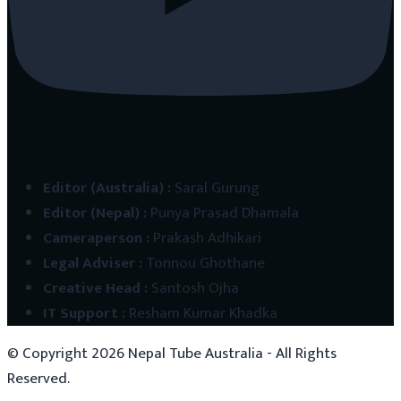
Editor (Australia)
:
Saral Gurung
Editor (Nepal)
:
Punya Prasad Dhamala
Cameraperson
:
Prakash Adhikari
Legal Adviser
:
Tonnou Ghothane
Creative Head
:
Santosh Ojha
IT Support
:
Resham Kumar Khadka
© Copyright
2026
Nepal Tube Australia - All Rights
Reserved.