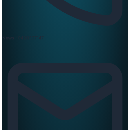
News :
0420397147