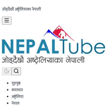
जोड्दैछौ अष्ट्रेलियाका नेपाली
गृहपृष्ठ
समाचार
अष्ट्रेलिया
नेपाल