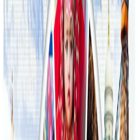
अष्ट्रेलियामा मन्त्रालयका कर्मचारीले भ्रष्टाचार गरेको
भेटिएपछि शिक्षा मन्त्रीले दिइन् राजीनामा
२०२६ जुलाई २४
अन्तर्राष्ट्रिय विद्यार्थी आकर्षित गर्न भिक्टोरियाले बनायो
नयाँ रणनीति
२०२६ जुलाई २३
फिफा विश्वकपमा अस्ट्रेलियाको टोलीका लागि
रणनीति बनाउने नेपाली युवा
२०२६ जुलाई २३
एनपिएल अष्ट्रेलियाको पाँचौं संस्करणमा कृष्ण कार्की