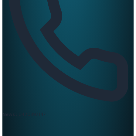
News :
0420397147