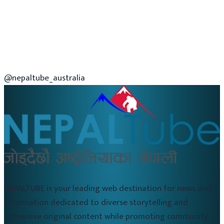
@nepaltube_australia
NEPALTUBE is your leading web destination for news and
information dedicated to diverse storytelling and
immersive original content while promoting community