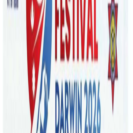
Sunday, 2021 February 28 / 12:58 pm
अ−
अ
अ+