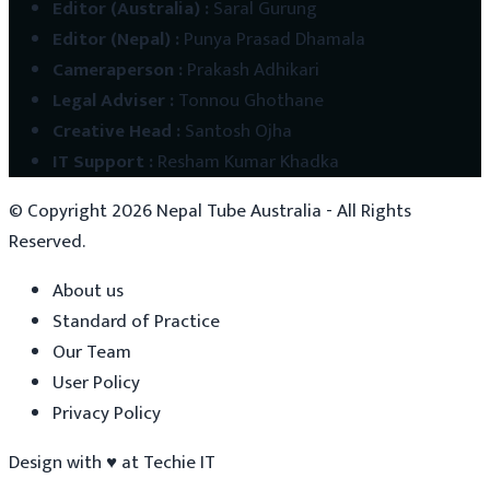
Editor (Australia)
:
Saral Gurung
Editor (Nepal)
:
Punya Prasad Dhamala
Cameraperson
:
Prakash Adhikari
Legal Adviser
:
Tonnou Ghothane
Creative Head
:
Santosh Ojha
IT Support
:
Resham Kumar Khadka
© Copyright
2026
Nepal Tube Australia - All Rights
Reserved.
About us
Standard of Practice
Our Team
User Policy
Privacy Policy
Design with
♥
at
Techie IT