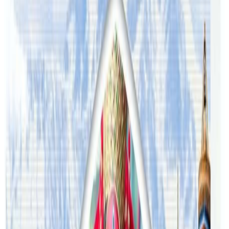
प्रतिक्रिया दिनुहोस
टिप्पणीहरू लोड हुँदैछ…
सम्बन्धित समाचार
अष्ट्रेलियामा नर्सको तलब पाँचौं पटक वृद्धि
२०२६ अगस्ट ३
अस्ट्रेलियामा विवाह घट्यो, बढ्यो सम्बन्धविच्छेद
२०२६ जुलाई २९
थापाथलीबाट अष्ट्रेलियाका घरको डिजाइन
२०२६ जुलाई २७