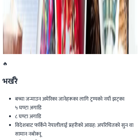
सबैभन्दा महँगा खेलाडी
२०२६ जुलाई १९
डार्विनमा नेपाल फेस्टिभल हुँदै
२०२६ जुन ११
🔥
भर्खरै
बच्चा जन्माउन अमेरिका जानेहरूका लागि ट्रम्पको नयाँ झट्का
५ घण्टा अगाडि
८ घण्टा अगाडि
विदेशबाट फर्किने नेपालीलाई प्रहरीको आग्रह: अपरिचितको सुन वा
सामान नबोक्नू