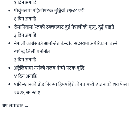
१ दिन अगाडि
पोर्चुगलमा पहिलोपटक गुञ्जियो १९७४ एडी
१ दिन अगाडि
रोमानियामा रेलको ठक्करबाट दुई नेपालीको मृत्यु, दुई घाइते
३ दिन अगाडि
नेपाली कांग्रेसको आमन्त्रित केन्द्रीय सदस्यमा अमेरिकामा बस्ने
खगेन्द्र जिसी मनोनीत
३ दिन अगाडि
अष्ट्रेलियामा नर्सको तलब पाँचौं पटक वृद्धि
४ दिन अगाडि
पाकिस्तानको ब्रोड पिकमा हिमपहिरो: बेपत्तामध्ये २ जनाको शव फेला
२०२६ अगस्ट १
थप समाचार →