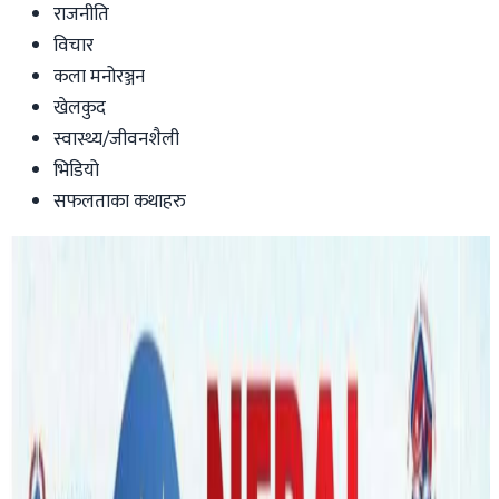
राजनीति
विचार
कला मनोरञ्जन
खेलकुद
स्वास्थ्य/जीवनशैली
भिडियो
सफलताका कथाहरु
Australia
‘हल अफ फेम सिजन २’ को उपाधि ईलामका
टिका मगरलाई
nepaltube
|