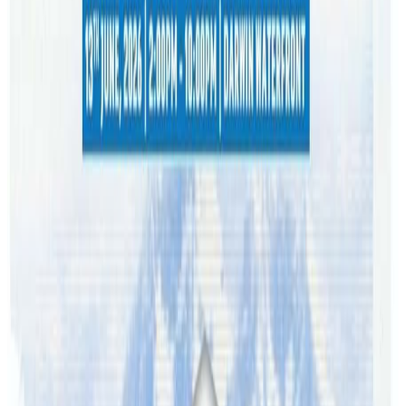
रेकर्डिङ सम्झौता र प्रतियोगिताका तीन जना निर्णायकहरू वरिष्ठ गायक
दीप श्रेष्ठ, कन्दरा ब्याण्डका गायक विवेक श्रेष्ठ र गायिका रजिना
रिमालसँग अष्ट्रेलिया टुर गर्ने अवसर समेत टिकाले प्रप्त गरेका छन् ।
विश्वमा कोरोना महामारीको प्रकोपको मध्यतिरबाट सुरू भएको
अनलाईन प्रतियोगितामा टप ५० मा अफ्रिका, एसिया, अष्ट्रेलिया र
युरोप महादेशमा रहेका नेपाली प्रतिस्पर्धी छनौटमा परेका थिए ।
यस वेवसाइटमा प्रकाशित समाचार, विचार र लेखबारे तपाईंको कुनै
प्रतिक्रिया, गुनासो, सुझाव र सल्लाह छन् भने कृपया हामीलाई निम्न ईमेलमा
पठाउनुहोला । तपाईंको सहयोगले हामीलाई निष्पक्ष र तटस्थ पत्रकारिता गर्न
टेवा पुग्नेछ । सम्पर्क इमेल :
info@nepaltube.com.au
शेयर: