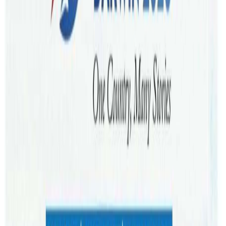
ब्रिजबेन, अष्ट्रेलिया । एमएनटिभी अष्ट्रेलियाद्वारा सञ्चालित अन्तर्राष्ट्रिय
अनलाईन गायन प्रतियोगीता हल अफ फेम सिजन २ को उपाधि
ईलामका टिका मगरले जितेका छन् । शनिबार भएको ग्रान्ड फिनालेमा
दुई प्रतिस्पर्धीलाई पछिपार्दै टिका मगर विजेता बनेका हुन् ।
फाइनलमा टिकासँगै ललितपुरका पूर्ण विक र बुटवलका विजय
सुनारबीच प्रतिस्पर्धा भएको थियो । नारायण गोपालको ’तिमिलाई म के
भनूँ’ गीतको अडियो क्लिप पठाएर सहभागीता जनाएका टिका मगर टप
५०, टप २७ टप टप ६ र टप ३ हुँदै उपाधि हात गर्न सफल भएका छन् ।
टिकामाथी सुरुदेखी नै जजको सकरात्मक कमेन्ट रहदैआएको थियो ।
विजेता बनेसंगै टिकाले १ लाख रूपैँया नगद पुरस्कारसहित ५ लाख
बराबरको प्याकेज प्राप्त गरेका छन् । एउटा गीत र म्युजिक भिडियो