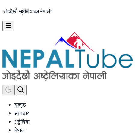
जोड्दैछौ अष्ट्रेलियाका नेपाली
गृहपृष्ठ
समाचार
अष्ट्रेलिया
नेपाल