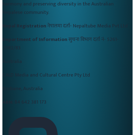
harmony and preserving diversity in the Australian
Nepalese community.
Nepal Registration
नेपालमा दर्ता-
Nepaltube Media Pvt Ltd
Department of Information
सुचना विभाग दर्ता नं-
5261-
2082/83
Australia
CALD Media and Cultural Centre Pty Ltd
Brisbane, Australia
ABN:
84 642 381 173