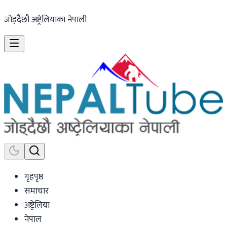
जोड्दैछौ अष्ट्रेलियाका नेपाली
गृहपृष्ठ
समाचार
अष्ट्रेलिया
नेपाल