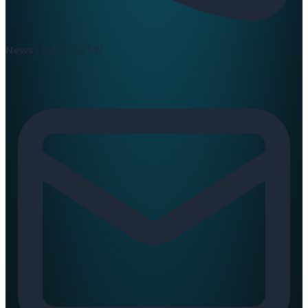
News :
0420397147