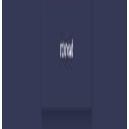
देशभर तनाव बढिरहेका बेला ९ प्रमुख राजनीतिक
दलहरूको संयुक्त अपिल
२०२६ जुलाई ३०
प्रधानमन्त्री शाहलाई भारतको औपचारिक भ्रमण निम्तो
२०२६ जुलाई २९
बुद्ध एयरले भित्र्यायो नयाँ एटीआर-७२-६०० विमान
२०२६ जुलाई २९
नेपालमा महिला विदेशी पर्यटकको आकर्षण बढ्दो
२०२६ जुलाई २७