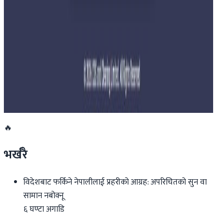
साउन १५ गतेभित्र भित्र शुल्क नबुझाए डिम्याट खाता
रोक्का हुने
२०२६ जुलाई २७
तुइन खोलाको कामका लागि दिउँसो नारायणगढ-
मुग्लिन सडक बन्द गरिने
२०२६ जुलाई २७
🔥
भर्खरै
विदेशबाट फर्किने नेपालीलाई प्रहरीको आग्रह: अपरिचितको सुन वा
सामान नबोक्नू
६ घण्टा अगाडि