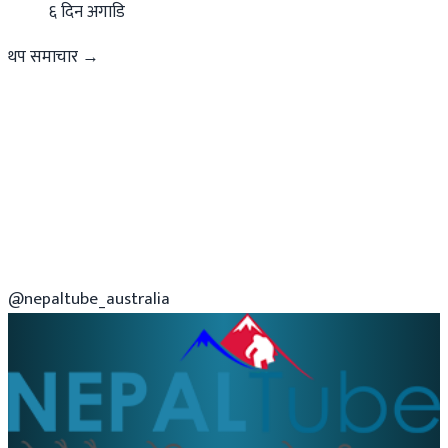
६ दिन अगाडि
थप समाचार →
@nepaltube_australia