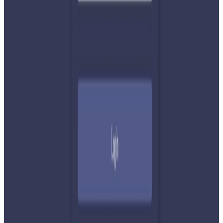
प्रतिक्रिया दिनुहोस
टिप्पणीहरू लोड हुँदैछ…
सम्बन्धित समाचार
नेपाली कांग्रेसको आमन्त्रित केन्द्रीय सदस्यमा
अमेरिकामा बस्ने खगेन्द्र जिसी मनोनीत
२०२६ अगस्ट ४
सुनसरी घटनामा प्रधानमन्त्री बालेनको सम्बोधन- संयम
र सहिष्णुता अपनाउन आह्वान
२०२६ जुलाई ३१