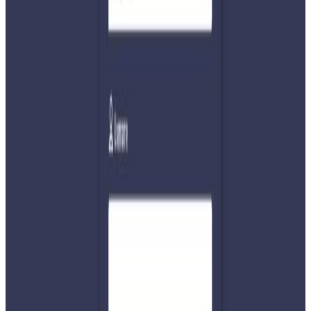
गरेकोमा भारत सकारात्मक देखिएपनि मिति भने तय भइसकेको छैन ।
वार्ताका लागि नेपालले दुईवटा मिति प्रस्ताव गरेको छ । भर्जुअल
बैठकको मोडालिटीको बारेमा कुराकानी भइरहेको बताइएको छ ।
नेपालको प्रस्तावलाई भारतले अध्ययन गरिरहेको र यही नोभेम्बर
महिनामा नै बैठक गर्न भारत तयार भएको भन्दै टाइम्स अफ इन्डियाले
समाचार लेखेको छ । उक्त बैठकमा कालापानी र सुस्ताको विषयमा
भने छलफल हुने छैन । दुवै देशका नापी विभागले नेतृत्व गर्ने सो
बैठकको म्यान्डेट प्राविधिक विषय हल गर्ने रहेको छ । सुस्ता र
कालापानीको विषयमा विदेश सचिवले कुराकानी गर्ने र अन्य ठाउँका
प्राविधिक विषय बीडब्लुजीले हेर्ने सहमति दुई देशबीच यसअघि नै
भएको छ ।
हरेक वर्ष मनसुन सकिएपछि सो संयन्त्रको बैठक बस्ने भएपनि