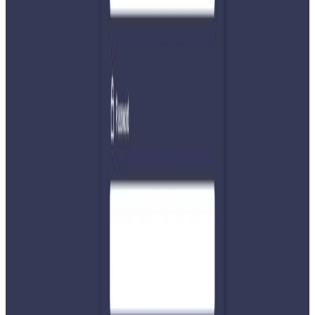
कोभिड–१९ र दुई देशको बिचमा रहेको सीमा विवादका बैठक हुन
सकेका छैनन । भारतीय सेना प्रमुखको भ्रमणपछि सो संयन्त्रको बैठक
हुने सरकारी अधिकारीलाई उद्धृत गर्दै भारतीय सञ्चारमाध्यमले नै
लेखेका छन् । सन् २०१४ मा निर्माण भएको सो संयन्त्रको म्यान्डेट सीमा
स्तम्भ निर्माण, मर्मत सम्भार र दशगजाको अतिक्रमण हटाउने रहेको छ
। अहिलेसम्म ६ पटकसम्म संयन्त्रको बैठक बसेको छ । यो बैठकले
कालापानी र सुस्ताको विषयमा वार्ताको सकारात्मक वातावरण
बनाउने आशा गरिएको छ ।
यस वेवसाइटमा प्रकाशित समाचार, विचार र लेखबारे तपाईंको कुनै
प्रतिक्रिया, गुनासो, सुझाव र सल्लाह छन् भने कृपया हामीलाई निम्न ईमेलमा
पठाउनुहोला । तपाईंको सहयोगले हामीलाई निष्पक्ष र तटस्थ पत्रकारिता गर्न
टेवा पुग्नेछ । सम्पर्क इमेल :
info@nepaltube.com.au
शेयर: