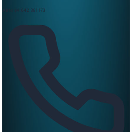
ABN:
84 642 381 173