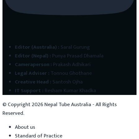
Editor (Australia)
:
Saral Gurung
Editor (Nepal)
:
Punya Prasad Dhamala
Cameraperson
:
Prakash Adhikari
Legal Adviser
:
Tonnou Ghothane
Creative Head
:
Santosh Ojha
IT Support
:
Resham Kumar Khadka
© Copyright
2026
Nepal Tube Australia - All Rights
Reserved.
About us
Standard of Practice