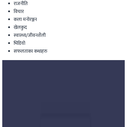
राजनीति
विचार
कला मनोरञ्जन
खेलकुद
स्वास्थ्य/जीवनशैली
भिडियो
सफलताका कथाहरु
Nepal
भारत सीमा सम्बन्धी संयन्त्रको बैठकका लागि
सकारात्मक
nepaltube
|