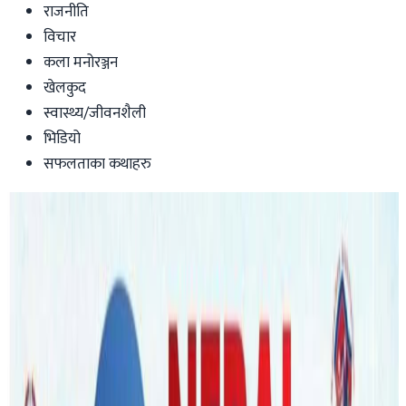
राजनीति
विचार
कला मनोरञ्जन
खेलकुद
स्वास्थ्य/जीवनशैली
भिडियो
सफलताका कथाहरु
Australia
आजबाट अष्ट्रेलियामा कोभिड संक्रमितको
‘क्लोज कन्ट्याक’ को नयाँ परिभाषा । यस्तो छ
नियम