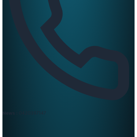
News :
0420397147