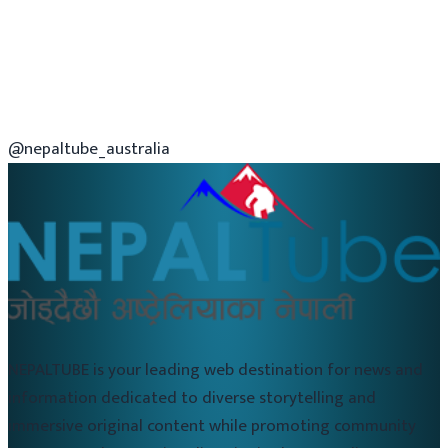
@nepaltube_australia
NEPALTUBE is your leading web destination for news and
information dedicated to diverse storytelling and
immersive original content while promoting community