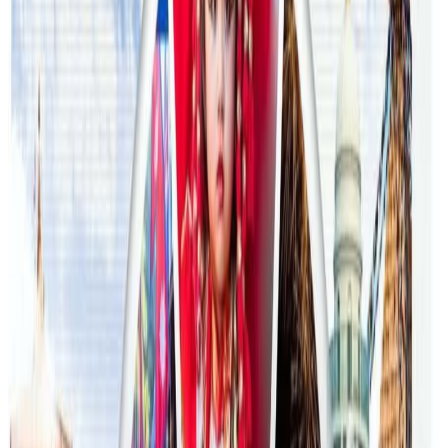
२०२६ जुलाई २४
अन्तर्राष्ट्रिय विद्यार्थी आकर्षित गर्न भिक्टोरियाले बनायो
नयाँ रणनीति
२०२६ जुलाई २३
फिफा विश्वकपमा अस्ट्रेलियाको टोलीका लागि
रणनीति बनाउने नेपाली युवा
२०२६ जुलाई २३
एनपिएल अष्ट्रेलियाको पाँचौं संस्करणमा कृष्ण कार्की
सबैभन्दा महँगा खेलाडी
२०२६ जुलाई १९