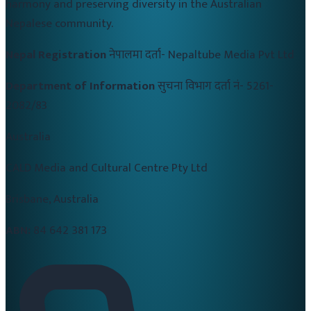
harmony and preserving diversity in the Australian
Nepalese community.
Nepal Registration
नेपालमा दर्ता-
Nepaltube Media Pvt Ltd
Department of Information
सुचना विभाग दर्ता नं-
5261-
2082/83
Australia
CALD Media and Cultural Centre Pty Ltd
Brisbane, Australia
ABN:
84 642 381 173