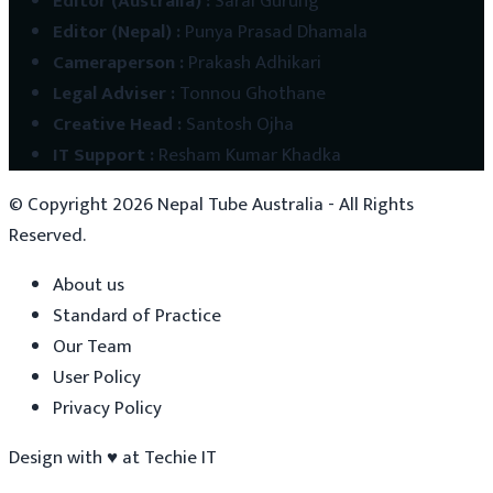
Editor (Australia)
:
Saral Gurung
Editor (Nepal)
:
Punya Prasad Dhamala
Cameraperson
:
Prakash Adhikari
Legal Adviser
:
Tonnou Ghothane
Creative Head
:
Santosh Ojha
IT Support
:
Resham Kumar Khadka
© Copyright
2026
Nepal Tube Australia - All Rights
Reserved.
About us
Standard of Practice
Our Team
User Policy
Privacy Policy
Design with
♥
at
Techie IT