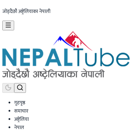
जोड्दैछौ अष्ट्रेलियाका नेपाली
गृहपृष्ठ
समाचार
अष्ट्रेलिया
नेपाल