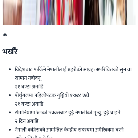
डार्विनमा नेपाल फेस्टिभल हुँदै
२०२६ जुन ११
🔥
भर्खरै
विदेशबाट फर्किने नेपालीलाई प्रहरीको आग्रह: अपरिचितको सुन वा
सामान नबोक्नू
२१ घण्टा अगाडि
पोर्चुगलमा पहिलोपटक गुञ्जियो १९७४ एडी
२१ घण्टा अगाडि
रोमानियामा रेलको ठक्करबाट दुई नेपालीको मृत्यु, दुई घाइते
२ दिन अगाडि
नेपाली कांग्रेसको आमन्त्रित केन्द्रीय सदस्यमा अमेरिकामा बस्ने