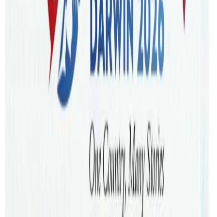
हुदै आएको थियो । तर, अब संघिय सरकारले ‘क्लोज कन्ट्याक’ अर्थात
कोभिड संक्रिमितका निकटतम सम्पर्कमा आएकाहरुका लागि राष्ट्रिय
मापदण्ड तयार पारेको छ । आज शुक्रबारदेखि लागु हुने नयाँ परिभाषा
अनुसार संक्रिमितसंग एउटै घरमा बस्ने तथा कोठाको संरचनामा ४
घण्टाभन्दा बढी समय बिताउनेलाई ‘क्लोज कन्ट्याक’ भनिनेछ ।
बिहिबार बसेको राष्ट्रिय मन्त्रीपरिषदको बैठकले यस्ता क्लोज
कन्ट्याकमा आएकाहरुले खोपको अवस्था जे भएपनि संक्रमण
देखिएको दिनदेखि सात दिन क्वारेन्टिन बस्नुपर्ने नियम पारित गरेको हो
। त्यस्तै उनीहरुले छैटो दिनमा ¥यापिड एन्टिजन टेष्ट गरेर नेगेटिभ
हुनुपर्दछ । त्यसपछि थप सात दिन कोभिडको लक्षणको निगरानी
गर्नुपर्दछ । यदि सो समयमा लक्षण देखिएमा पुन एन्टिजन परिक्षण
गर्नुपर्दछ । कोभिड संक्रिमितको टाढाबाट संसर्गमा आएका अर्थात
‘क्याजुअल कन्ट्याक’मा आएकाहरुले भने लक्षण देखिएमात्र एन्टिजन