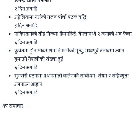
खगेन्द्र जिसी मनोनीत
२ दिन अगाडि
अष्ट्रेलियामा नर्सको तलब पाँचौं पटक वृद्धि
३ दिन अगाडि
पाकिस्तानको ब्रोड पिकमा हिमपहिरो: बेपत्तामध्ये २ जनाको शव फेला
६ दिन अगाडि
कुवेतमा ड्रोन आक्रमणमा नेपालीको मृत्यु, मध्यपूर्व तनावमा ज्यान
गुमाउने नेपालीको संख्या दुई
६ दिन अगाडि
सुनसरी घटनामा प्रधानमन्त्री बालेनको सम्बोधन- संयम र सहिष्णुता
अपनाउन आह्वान
६ दिन अगाडि
थप समाचार →