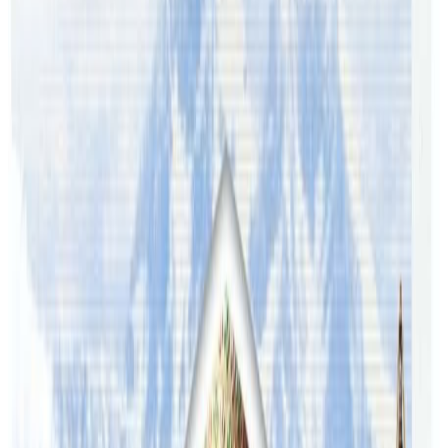
बिताएका सबै क्लोज कन्ट्याक मानिन्छ ।
यस वेवसाइटमा प्रकाशित समाचार, विचार र लेखबारे तपाईंको कुनै
प्रतिक्रिया, गुनासो, सुझाव र सल्लाह छन् भने कृपया हामीलाई निम्न ईमेलमा
पठाउनुहोला । तपाईंको सहयोगले हामीलाई निष्पक्ष र तटस्थ पत्रकारिता गर्न
टेवा पुग्नेछ । सम्पर्क इमेल :
info@nepaltube.com.au
शेयर:
प्रतिक्रिया दिनुहोस
टिप्पणीहरू लोड हुँदैछ…
ट्यागहरू
#Australia
#close contact
#covid