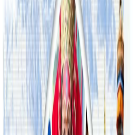
सम्बन्धित समाचार
अष्ट्रेलियामा नर्सको तलब पाँचौं पटक वृद्धि
२०२६ अगस्ट ३
अस्ट्रेलियामा विवाह घट्यो, बढ्यो सम्बन्धविच्छेद
२०२६ जुलाई २९
थापाथलीबाट अष्ट्रेलियाका घरको डिजाइन
२०२६ जुलाई २७
अष्ट्रेलियामा मन्त्रालयका कर्मचारीले भ्रष्टाचार गरेको
भेटिएपछि शिक्षा मन्त्रीले दिइन् राजीनामा