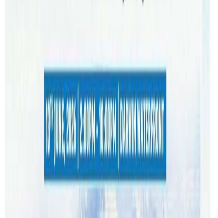
वा पिसिआर टेष्ट गर्नुपर्ने मन्त्रीपरिषदले निर्णय गरेको छ । संक्रमितको
संसर्गमा आएका सबैले घरबाहिर हिडडुल गर्दा अनिवार्य मास्क
लगाउनुपर्ने तथा १४ दिनसम्म उच्च जोखिम हुने स्थानहरुमा जान नहुने
समेत निर्णय भएको छ ।
एन्टिजन परिक्षणमा कोभिड देखिएमा ती व्यक्तिले थप पुष्टी गर्नका लागि
पिसिआर परिक्षण समेत गर्नुपर्दछ । एन्जिटन टेष्ट गर्ने किट भने
अधिकांश अवस्थामा व्यक्तिले स्वयमले किन्नुपर्ने समेत संघिय सरकारले
निर्णय गरेको छ । क्लोज कन्ट्याकको नयाँ नियम शुक्रबारदेखि न्यु
साउथ वेल्स, भिक्टोरिया, कुइन्सल्याण्ड, साउथ अष्ट्रेलिया र क्यानबेराले
लागु गर्दैछन् । त्यस्तै तास्मानियाले जनवरी १ बाट लागु गर्ने भएको छ ।
नर्दन टेरिटोरीले केही समयमा र वेष्टर्न अष्ट्रेलियाले भने यसअघिकै
आफ्नो नियमलाई नै पालना गर्ने जनाएको छ । वेष्टर्न अष्ट्रेलियामा
संक्रमितसंग आमनेसामने भएका तथा केही समय मात्रै बन्द स्थानमा