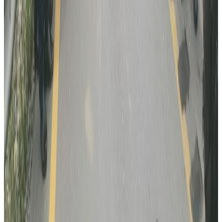
२०२६ अगस्ट ६
रोमानियामा रेलको ठक्करबाट दुई नेपालीको मृत्यु, दुई
घाइते
२०२६ अगस्ट ४
अष्ट्रेलियामा नर्सको तलब पाँचौं पटक वृद्धि
२०२६ अगस्ट ३
पाकिस्तानको ब्रोड पिकमा हिमपहिरो: बेपत्तामध्ये २
जनाको शव फेला
२०२६ अगस्ट १