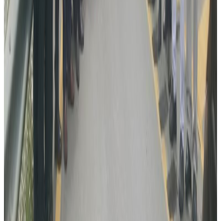
यस वेवसाइटमा प्रकाशित समाचार, विचार र लेखबारे तपाईंको कुनै
प्रतिक्रिया, गुनासो, सुझाव र सल्लाह छन् भने कृपया हामीलाई निम्न ईमेलमा
पठाउनुहोला । तपाईंको सहयोगले हामीलाई निष्पक्ष र तटस्थ पत्रकारिता गर्न
टेवा पुग्नेछ । सम्पर्क इमेल :
info@nepaltube.com.au
शेयर:
प्रतिक्रिया दिनुहोस
टिप्पणीहरू लोड हुँदैछ…
सम्बन्धित समाचार
विदेशबाट फर्किने नेपालीलाई प्रहरीको आग्रह:
अपरिचितको सुन वा सामान नबोक्नू