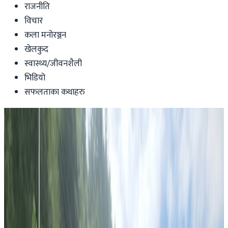
राजनीति
विचार
कला मनोरञ्जन
खेलकुद
स्वास्थ्य/जीवनशैली
भिडियो
सफलताका कथाहरु
News
अष्ट्रेलियामा नर्सिङ पढ्ने एक हजार विद्यार्थीको
भविष्य अन्यौल । छानविन गर्न दुतावासको
आग्रह ।