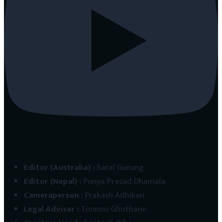
Editor (Australia)
:
Saral Gurung
Editor (Nepal)
:
Punya Prasad Dhamala
Cameraperson
:
Prakash Adhikari
Legal Adviser
:
Tonnou Ghothane