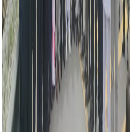
गुनासा छिट्टै सामाधान गरिने दावी गर्नुभयो ।
कलेजबारे फैलिएको हल्लाको पछाडी नलाग्न आग्रह गर्दै ज्याकसनले
भने – ‘हामी विद्यार्थीको गुनासा बारे गम्भिर छौ र २४ घण्टा भित्रमा प्रेस
रिलिजमार्फत सबै कुरा स्पष्ट पार्नेछौ’ ।
दोषी को ?
नर्सिङको सम्बन्धन लिने परीक्षणकै क्रममा धमाधम विद्यँर्थी भर्ना गर्ने
प्रचलनले यो स्थिती सृजना भएको हो । त्यसमा नेपाली शैक्षिक
परामर्शदाताहरुको कामकारवाही आलोचना योग्य बनेको छ ।
परामर्शदाताहरुको कमिसन मोह र विद्यार्थी तथा अभिभावकलाई
नेपालमा जानकारी नदिइ भइहाल्छ र पाइहाल्छ भन्ने प्रवृत्तिले यस्तो
अवस्था निम्त्याएको बताउछन् विद्यार्थीहरु ।