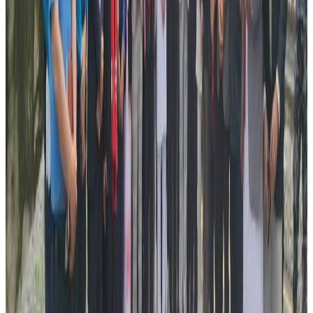
‘हामीले एआइबिटी बारे छानविन गर्न शिक्षा विभागलाई पत्र लेखेका छौ
– कार्यवहाक राजदूत दुरपदा सापकोटाले भनिन् – ‘यस बारे छिटै टुंगो
लाग्नेछ’ ।
शिक्षा विभागले अन्य निकायसंग छलफल गरि कारवाही अगाडी
बढाउने जवाफ पठाएको कार्यबहाक राजदुत सापकोटाले जानकारी
दिनुभयो । विद्यार्थीहरुलाई नआत्तिन पनि दुतावासले अनुरोध गरेको छ
।
के भन्छ एआइबिटी ?
आफ्ना विद्यार्थीले सामाजिक संजालदेखि विद्यार्थी काउन्सिल सम्म
उजुरी र गुनासा गर्न थालेपनि अष्ट्रेलियन इष्टिच्युट अफ विजनेस एण्ड
टेक्नोलोजी ( एआइबिटी)ले अहिलेसम्म आधिकारिक धारणा
सार्वजनिक गरेको छैन । तर, नेपाल ट्युब अष्ट्रेलियासंग कुरा गर्दै
कलेजका गुनासो सुन्ने विभागका प्रमुख शान ज्याकसनले विद्यार्थीहरुकाे