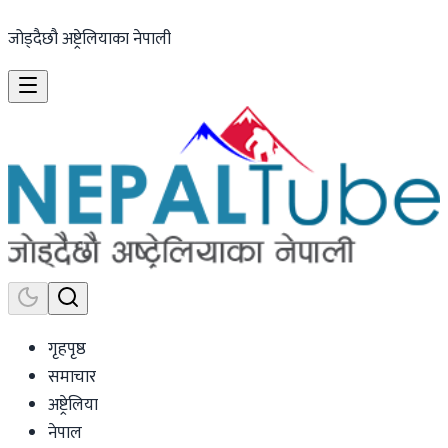
जोड्दैछौ अष्ट्रेलियाका नेपाली
गृहपृष्ठ
समाचार
अष्ट्रेलिया
नेपाल