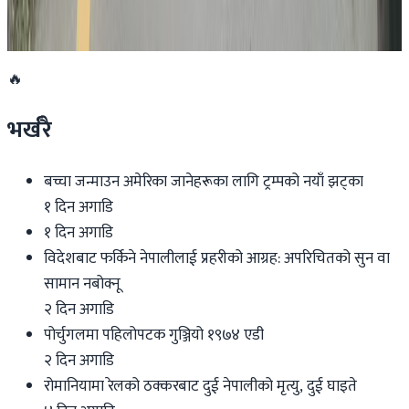
२०२६ जुलाई २७
🔥
भर्खरै
बच्चा जन्माउन अमेरिका जानेहरूका लागि ट्रम्पको नयाँ झट्का
१ दिन अगाडि
१ दिन अगाडि
विदेशबाट फर्किने नेपालीलाई प्रहरीको आग्रह: अपरिचितको सुन वा
सामान नबोक्नू
२ दिन अगाडि
पोर्चुगलमा पहिलोपटक गुञ्जियो १९७४ एडी
२ दिन अगाडि
रोमानियामा रेलको ठक्करबाट दुई नेपालीको मृत्यु, दुई घाइते