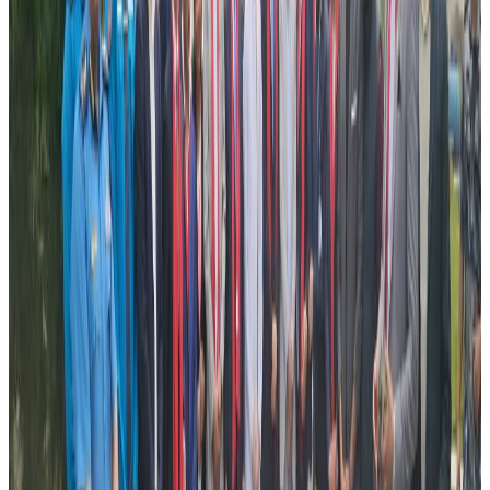
‘हामीलाई थुप्रै विद्यार्थी साथीहरुले उजुरी गर्नुभएको छ’-सापकोटाले
भने -‘त्यसमा के भएको हो हामी छानविन गरिरहेका छौ’ ।
विद्यार्थीहरुलाई परेको समस्या सामाधान गर्न सिसा गम्भिर भएको भन्दै
अध्यक्ष सापकोटाले भने – ‘विद्यार्थीको पैसा फिर्ता गराउन, उचित
क्षतिपुर्ति दिन र कलेजलाई कारवार्ही गर्न सिसा सक्रिय रुपमा लाग्ने छ’
।
विद्यार्थीहरुलाई नआत्तिन पनि अध्यक्ष सापकोटाले अनुरोध गर्नुभयो ।
नेपाली दुतावासले गर्यो छानविनको माग ।
एआइबिटी कलेजमा अध्यनरत सयौ नेपाली विद्यार्थीको गुनासो
सार्वजनिक भएपछि क्यानवेरास्थित नेपाली दुतावास पनि गम्भिर
बनेको छ । दुतावासले शुक्रबार अष्ट्रेलियाको शिक्षा विभागमा पत्र पढाइ
एआइबिटी बारे छानविन गर्न माग गरेको छ ।