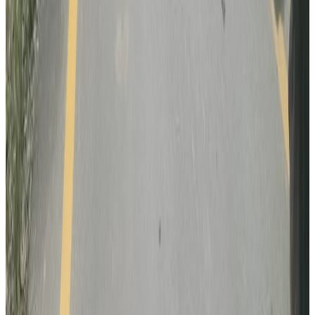
कुवेतमा ड्रोन आक्रमणमा नेपालीको मृत्यु, मध्यपूर्व
तनावमा ज्यान गुमाउने नेपालीको संख्या दुई
२०२६ अगस्ट १
सुनसरी घटनामा सर्वदलीय बैठक: सरकारको
भूमिकामाथि विपक्षी दलहरूको प्रश्न
२०२६ जुलाई ३०
भौतिक पूर्वाधारमन्त्री आफैंले गाडि चलाएर उद्घाटन
गरे नागढुंगा-काठमाडौं सुरुङमार्ग
२०२६ जुलाई २८
अनुमतिबिनै सञ्चालन भएको साउदी सिप प्रमाणीकरण
केन्द्रमा सरकारको तालाबन्दी