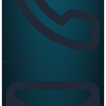
News :
0420397147