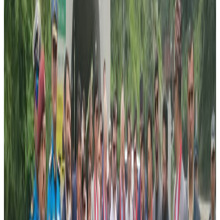
झण्डै एक हजार नेपाली विद्यार्थीको भविष्य अन्यौलयम बन्दै गएको छ
अष्ट्रेलियामा ।
एआइबिटीमा पढ्ने नेपाली विद्यार्थीहरुले फेसबुकमा स्टुडेन्ट भोइस
नामक गोप्य समुह बनाएर आ आफ्ना पिडा पोखिरहेका छन् ।
विद्यार्थीहरुले कलेज प्रशासनसंग पटक पटक छलफल गरेपनि कुनै
नतिजा निस्किन सकेको छैन । लाखौ रुपैया खर्च गरेर अष्ट्रेलिया पढ्न
आएका ती विद्यार्थीको भविष्य अब के होला ?
अन्तराष्ट्रिय विद्यार्थी काउन्सिलमा उजुरी
कलेज प्रशासनसंगको छलफलबाट कुनै समाधान ननिस्किएपछि
एआइबटीका विद्यार्थीले अन्तराष्ट्रिय विद्यार्थीहरुको साझा काउन्सिल
(सिसा) मा उजुरी गरेका छन् । एआइबिटी बारे विद्यार्थीहरुको थुप्रै
गुनासा आएको सिसाका अध्यक्ष विजय सापकोटाले पुष्टी गर्नुभयो ।