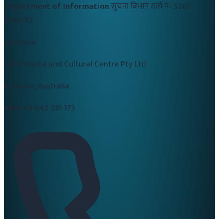
Department of Information
सुचना विभाग दर्ता नं-
5261-
2082/83
Australia
CALD Media and Cultural Centre Pty Ltd
Brisbane, Australia
ABN:
84 642 381 173