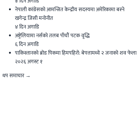
४ दिन अगाडि
नेपाली कांग्रेसको आमन्त्रित केन्द्रीय सदस्यमा अमेरिकामा बस्ने
खगेन्द्र जिसी मनोनीत
४ दिन अगाडि
अष्ट्रेलियामा नर्सको तलब पाँचौं पटक वृद्धि
६ दिन अगाडि
पाकिस्तानको ब्रोड पिकमा हिमपहिरो: बेपत्तामध्ये २ जनाको शव फेला
२०२६ अगस्ट १
थप समाचार →