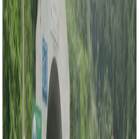
एआइबिटीबाट नर्सिङ पढाइ नहुने भएपछि सुजनले अन्य
विश्वविद्यालयमा व्याचलर अध्ययनका लागि आवेदन दिए । तर, उनको
डिप्लोमाले नै मान्यता नपाएका कन्फरमेसन अफ इनरोल्डमेन्ट (सिओइ
) पाएनन् ।
सुजनको भिषा मार्चमा सकिदैछ । भिषा थप्न के गर्ने भन्ने चिन्ताले
सताउन थालेको छ उनलाई ।
सुजनकै जस्तै नियती भोगेकी छिन् सिड्नीको एआइबिटी कलेजमा
डिप्लोमा इन नर्सिङ पढिरहेकी सोनी श्रेष्ठले पनि । लम्जुङकी सोनीले
एक वर्ष पढेपछि मात्रै आफ्नो विषय एनम्याकमा दर्ता नभएको चाल
पाइन् । त्यसपछि उनको होसहवास उडेको छ ।
कलेजले चित्तबुझ्दो जवाफ नदिएपछि उनी के गर्ने भन्ने अन्यौलमा छिन्
।
सोनी र सुजनमा प्रतिनिधी पात्रा मात्रै हुन् । एआइबिटीमा अध्ययनरत