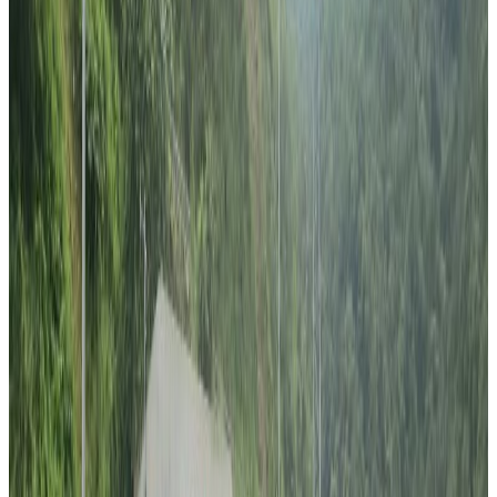
सपना बोकेर अष्ट्रेलिया उत्रिए । दुइ वर्षको डिप्लोमा इन नर्सिङ सकेर
सुजन विश्व विद्यालयमा ब्याचलर इन नर्सिङ पढ्ने तरखरमा थिए । तर,
आफुले अध्ययन गरिरहेको व्रिजवेनको अष्ट्रेलियन इष्टिच्युट अफ
विजनेस एण्ड टेक्नोलोजी ( एआइबिटी) ले डिप्लोमा इन नर्सिङ
विषयको सम्बन्धन नै लिन नसकेपछि श्रेष्ठको पढाइ अन्यौलग्रस्त बनेको
हो ।
अष्ट्रेलियामा नर्सिङ पढाउने कलेजहरुले अष्ट्रेलियन नर्सिङ एण्ड मिड
वाइफरी एक्रिटिडेसन काउन्सिल ( एनम्याक)बाट सम्बन्धन लिनुपर्छ ।
सम्बन्धन नलिएका कलेजहरुले पढाएको नर्सिङ विषयको कुनै मान्यता
हुदैन ।
‘दुइ वर्ष पढियो, झण्डै २० हजार डलर पनि खर्च भइसक्यो’ सुजनले
गुनासो गरे – ‘अब कलेजको नर्सिङ विषय नै दर्ता नभएपछि सर्टिफिकेट
पनि नपाइने भयो’ ।