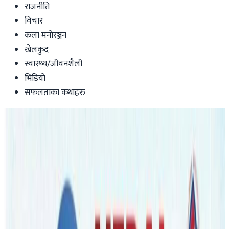
राजनीति
विचार
कला मनोरञ्जन
खेलकुद
स्वास्थ्य/जीवनशैली
भिडियो
सफलताका कथाहरु
Australia
अष्ट्रेलियामा कत्ति नेपालीलाई कोभिड लाग्यो
होला ?
यस्तो छ एनआरएनएको योजना