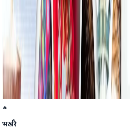
फिफा विश्वकपमा अस्ट्रेलियाको टोलीका लागि
रणनीति बनाउने नेपाली युवा
२०२६ जुलाई २३
एनपिएल अष्ट्रेलियाको पाँचौं संस्करणमा कृष्ण कार्की
सबैभन्दा महँगा खेलाडी
२०२६ जुलाई १९
डार्विनमा नेपाल फेस्टिभल हुँदै
२०२६ जुन ११
🔥
भर्खरै