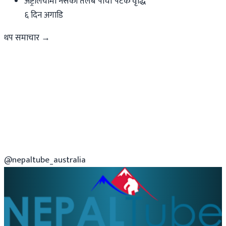
अष्ट्रेलियामा नर्सको तलब पाँचौं पटक वृद्धि
६ दिन अगाडि
थप समाचार →
@nepaltube_australia