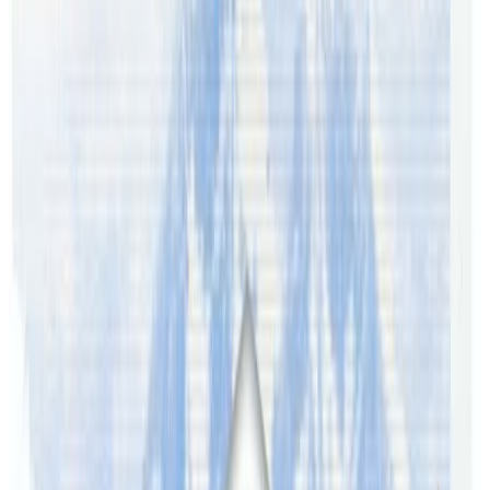
किट अभाव देखिएको छ । जसबाट नेपालीहरु पनि प्रभावित भएका
छन् । त्यसलाई पुर्ति गर्न स्थानिय एनआरएनए टिमहरुले केही सक्रियता
समेत देखाएका छन् । तर, बजारमै किट नपाएपछि त्यसलाई कहाबाट
ल्याउने भन्ने समस्याले सबैलाई पिरोलेको छ ।
संक्रमितको संख्या एकिन गर्न एक महिनाअघि टास्कफोर्स
एनआरएनए अष्ट्रेलियाले कोभिड संक्रमित नेपालीको संख्या एकिन गर्न
एक महिना अघि अध्यक्ष नन्द गुरुङको संयोजनमा पोष्ट प्याण्डामिक
रिकभरी कमिटी बनाएको छ । कमिटीले केही दिनभित्रै आफ्ना १५
हजार बढी सदस्यलाईमा प्रश्नवली पठाएर कोभिड संक्रमण बारे तथ्याकं
संकलन गर्नुपर्ने थियो । कमिटीले प्रश्नपत्र बनाउन विज्ञहरुलाई
डिसेम्बरको पहिलो हप्ता नै जिम्मेवारी दिएको थियो ।
तर, हालसम्म विज्ञहरुले प्रश्नवलीतयार नपारेकाले तथ्यांक संकलन गर्न