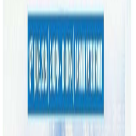
छ । यता कुइन्सल्याण्डमा पनि कोभिड संक्रमित नेपालीको संख्या
आकासिएको छ । संयोजक बिनोद आचार्यका अनुसार आफ्नो
सम्पर्कमा रहेका १२ घर परिवारलाई कोभिड पुष्टी भएको छ ।
तास्मानियामा बसोबास गर्ने तथा नेपाली डाक्टरहरुको संख्या एम्डाकी
प्रतिनिधी पुनम पन्तले तास्मानियामा नेपालीको घर घरमै कोभिड
देखिएको बताउनुभयो । एम्डासंग कोभिड संक्रमितको एकिन तथ्यांक
नभएपनि कोभिडकै कारण समस्यामा परेकाहरुलाई सहयोग गर्न तयार
रहेको पन्तले जानकारी दिनुभयो ।
एन्टिजन किट पाउन समस्या
संक्रमित भएर वा क्लोज कन्ट्याकमा परेर आइसोलेसन र क्वारेन्टिनमा
बसेका नेपालीहरुले र्यापिड एन्टिजन टेष्ट किट नपाएर समस्या
भोगिरहेका छन् । अचानक माग बढ्नु र सप्लाईमा ढिलाई हुदा बजारमा