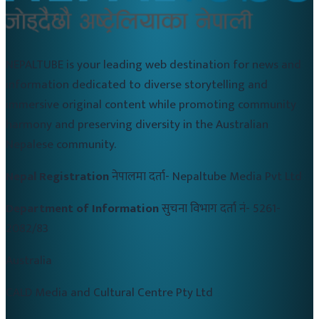
NEPALTUBE is your leading web destination for news and
information dedicated to diverse storytelling and
immersive original content while promoting community
harmony and preserving diversity in the Australian
Nepalese community.
Nepal Registration
नेपालमा दर्ता-
Nepaltube Media Pvt Ltd
Department of Information
सुचना विभाग दर्ता नं-
5261-
2082/83
Australia
CALD Media and Cultural Centre Pty Ltd