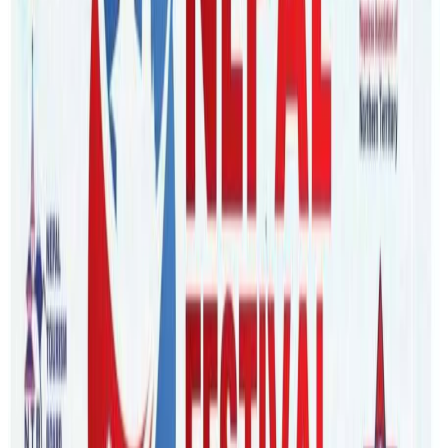
Monday, 2022 January 10 / 2:05 pm
अ−
अ
अ+