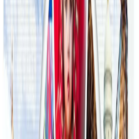
२०२६ जुलाई २९
थापाथलीबाट अष्ट्रेलियाका घरको डिजाइन
२०२६ जुलाई २७
अष्ट्रेलियामा मन्त्रालयका कर्मचारीले भ्रष्टाचार गरेको
भेटिएपछि शिक्षा मन्त्रीले दिइन् राजीनामा
२०२६ जुलाई २४
अन्तर्राष्ट्रिय विद्यार्थी आकर्षित गर्न भिक्टोरियाले बनायो
नयाँ रणनीति
२०२६ जुलाई २३