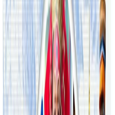
शेयर:
प्रतिक्रिया दिनुहोस
टिप्पणीहरू लोड हुँदैछ…
ट्यागहरू
#Covid in Nepali in Australia
#NRNA Australia
#pcr
#RAT
सम्बन्धित समाचार
अष्ट्रेलियामा नर्सको तलब पाँचौं पटक वृद्धि
२०२६ अगस्ट ३
अस्ट्रेलियामा विवाह घट्यो, बढ्यो सम्बन्धविच्छेद