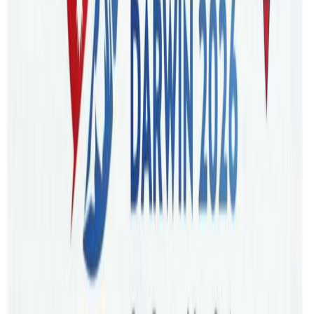
एक जनालाई कोभिड देखिएमा घरमा बस्नेहरु सबै क्लोज कन्ट्याक
हुने भएकाले सात दिन अनिवार्य क्वोरेन्टिनमा बस्नुपर्ने नेपालीहरुको
संख्या खास संक्रमित भन्दा धेरै हुनसक्ने बुझिन्छ । त्यसो त, नेपाली
समुदायमा कोरोनाको खोप लगाउने संख्या उच्च भएकाले पनि संक्रमण
भईहाले गम्भिर बिरामी हुनेको संख्या निकै कम छ । त्यहि भएर पनि
यसअघि जस्तो यसपाली संक्रमण भएपनि राहत र सहयोगका लागि
एनआरएनएसंग सम्पर्क गर्ने नेपालीहरुको संख्या निकै कम छ ।
कोभिड सम्बन्धी पुस्तक समेत लेखिसक्नु भएका संचारकर्मी डाक्टर
भरतराज पौडेलले जनसंख्या र संक्रमितहरुको संख्यालाई विश्लेषण
गर्दा कम्तिमा १५ हजार जति नेपालीलाई कोभिड संक्रमण भएको
हुनुपर्ने बताउनुभयो ।
गैर आवासिय नेपाली संघ अष्ट्रेलियाका महासचिव राजु अधिकारीले
अष्ट्रेलियाभर रहेका आफ्नो नजिकका परिवारका सदस्यमध्ये ७०