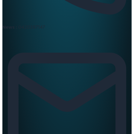
News :
0420397147