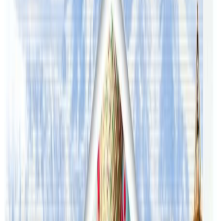
ढिलाई भएको एनआरएनए अष्ट्रेलियाका महासचिव राजु अधिकारीले
नेपालट्युबलाई जानकारी दिनुभयो । आफ्नै १५ हजार सदस्यहरुसंग
डाटा संकलन गर्दा पनि अष्ट्रेलियाको नेपाली समाजमा कोभिडको
प्रभाव बारे एउटा चित्र आकलन गर्न सकिन्थ्यो अधिकारीले भन्नुभयो
तर, हाम्रँ विज्ञहरुले अहिलेसम्म प्रश्नवली बनाउनै ढिला गरिरहनु भएको
छ । प्रश्नावली बन्ने बित्तिकै हामी इमेल मार्फत हाम्रो सदस्यहरुसंग
विवरण संकलन गर्नेछौ अधिकारीले भन्नुभयो । एउटा ठोस तथ्याकं
भएपछि सरकारसंग पनि नेपाली समुदायका लागि कोभिड राहत
प्याकेज माग्न सजिलो हुने अधिकारीको बुझाई छ ।
यस वेवसाइटमा प्रकाशित समाचार, विचार र लेखबारे तपाईंको कुनै
प्रतिक्रिया, गुनासो, सुझाव र सल्लाह छन् भने कृपया हामीलाई निम्न ईमेलमा
पठाउनुहोला । तपाईंको सहयोगले हामीलाई निष्पक्ष र तटस्थ पत्रकारिता गर्न
टेवा पुग्नेछ । सम्पर्क इमेल :
info@nepaltube.com.au