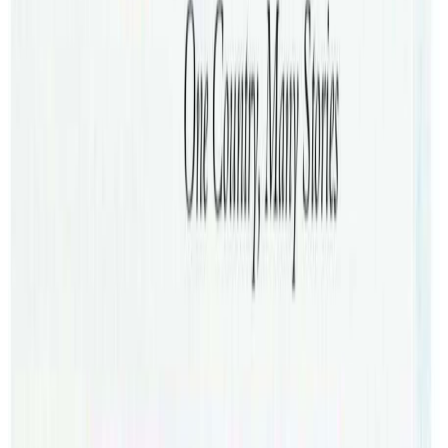
जनालाई पहिल्लो केही हप्ताभित्रमा कोभिड संक्रमण भएको
बताउनुभयो । धेरै नेपालीले आफुलाई कोभिड भएको सार्वजनिक नगर्ने
भएकाले पनि एकिन संख्या समुदायलाई थाहा नहुने अधिकारीले
बताउनुभयो । त्यस्तै न्यु साउथ वेल्सका संयोजक देब गुरुङले कोभिड
संक्रमण भएर सहयोग माग्न आउनेहरुको संख्या ज्यादै न्युन भएकाले
पनि एकिन संख्या भन्न नसकिने बताउनुभयो । तर, आफ्नो टिममा
भएको छलफलका आधारमा सिड्नीमा हरेक दोस्रो नेपालीको घरमा
कसै न कसैलाई कोभिड देखिएको गुरुङको भनाई छ ।
उता भिक्टोरया राज्यका एनआरएनए संयोजक हरि खड्काका अनुसार
पछिल्लो १५ दिनमा आफैले चिनेका २ सय जनालाई कोभिड संक्रमण
भएको छ । संक्रमित मध्ये १ सय ५० जनालाई त भिक्टोरिया
एनआरएनएले राहत समेत बाडेको खड्काको भनाई छ । कोभिड
संक्रमित धेरै भएपनि नभन्ने भएकाले तथ्यांक एकिन गर्न समस्या परेको