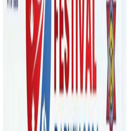
ब्रिजवेन/अष्ट्रेलियामा दैनिक ७० हजार भन्दा माथी कोभिड संक्रमण
देखिएको छ । सबैभन्दा धेरै न्यु साउथ वेल्स, भिक्टोरिया र
कुइन्सल्याण्ड राज्यमा कोभिड संक्रमितको संख्या धेरै छ । संक्रमित
मध्ये नेपालीको संख्या कत्ति होला ? यो प्रश्नको उत्तर कसैलाई थाहा छैन
। सरकारले पनि राष्ट्रियताको आधारमा तथ्यांक संकलन नगरेकाले
कत्ति नेपालीलाई कोभिड भयो होला भनेर ठ्याक्कै कसैले पनि भन्न
सक्दैन । गैर आवासिय नेपाली संघ अष्ट्रेलियासंग पनि कुनै तथ्यांक छैन
। तर, नेपालट्युबले विभिन्न राज्यका एनआरएनए संयोजक, केन्द्रका
नेतृत्व, समाजका विभिन्न नेतृत्व, संक्रमितहरु संगको कुराकानी र
स्वनिगरानीबाट गरेको सर्वेक्षण अनुसार पछिल्लो एक महिनामा १५
हजार जति नेपालीलाई कोभिड संक्रमण भएको बुझिन्छ ।
कोभिड संक्रमित बाहेक, क्लोज कन्ट्याकमा क्वारेन्टिन बस्ने
नेपालीहरुको संख्या पनि उत्तिकै छ । धेरै नेपाली सेयर हाउसमा बस्ने र