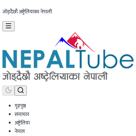
जोड्दैछौ अष्ट्रेलियाका नेपाली
गृहपृष्ठ
समाचार
अष्ट्रेलिया
नेपाल