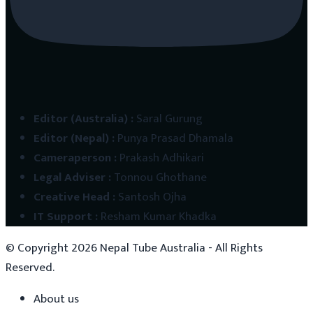
Editor (Australia)
:
Saral Gurung
Editor (Nepal)
:
Punya Prasad Dhamala
Cameraperson
:
Prakash Adhikari
Legal Adviser
:
Tonnou Ghothane
Creative Head
:
Santosh Ojha
IT Support
:
Resham Kumar Khadka
© Copyright
2026
Nepal Tube Australia - All Rights
Reserved.
About us