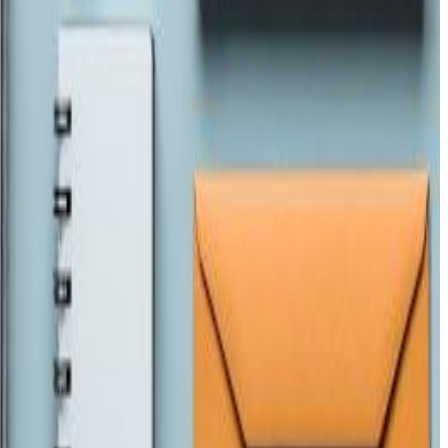
्पनीहरूले नयाँ खोपबाट प्राप्त सुरक्षालाई बुस्टर मात्राको रूपमा
ले पनि कोरोनाको उत्परिवर्तित स्वरुप ओमिक्रोनविरुद्धको नयाँ खोप
नुसार खोप निर्माण र परिक्षणलाई जोड दिएका छन् ।
पको बुष्टर वा तेस्रो डोज प्रस्ताव गरेका छन्। जसले गम्भीर रोग र
तपाईंको सहयोगले हामीलाई निष्पक्ष र तटस्थ पत्रकारिता गर्न टेवा पुग्नेछ ।