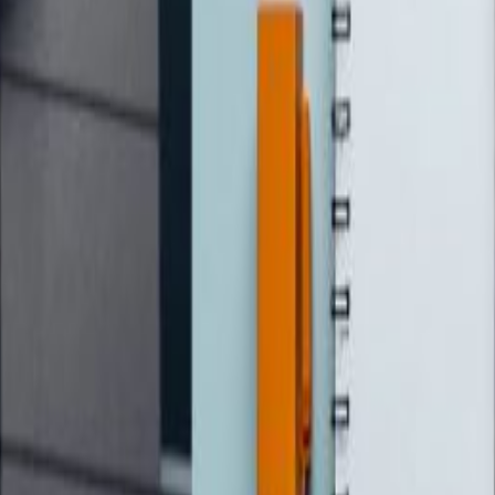
ियन्ट ओमिक्रोन–विशेष कोभिड–१९ खोपको परीक्षण सुरु गरेका छन्। कम
 गर्ने योजना बनाएर परीक्षण अघि बढाएका हुन ।
अमेरिकी कम्पनी मोर्डना, अक्सफर्ड विश्वविद्यालय र एस्ट्राजेनेका
 देखा पर्दा तिनीहरूको मूल कोभिड खोपहरू परिमार्जन गर्ने योजना अ
मनले खोपको प्रक्रियालाई छिटो बनाइदिएको छ। धेरै देशहरूले मौलिक खो
ताएका छन्।
 गुनासो, सुझाव र सल्लाह छन् भने कृपया हामीलाई निम्न ईमेलमा पठाउनुहोला । 