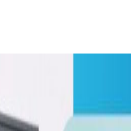
 कोभिड–१९ खोपको परीक्षण, कहिले मिल्ला सफल