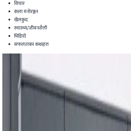
विचार
कला मनोरञ्जन
खेलकुद
स्वास्थ्य/जीवनशैली
भिडियो
सफलताका कथाहरु
Health-lifestyle
फाइजर र बायोएनटेकले थाले ओमिक्रोन–विशेष
nepaltube
|