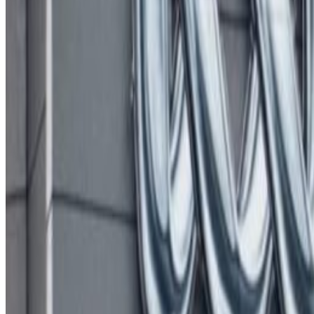
Wednesday, 2022 January 26 / 1:05 pm
अ−
अ
अ+