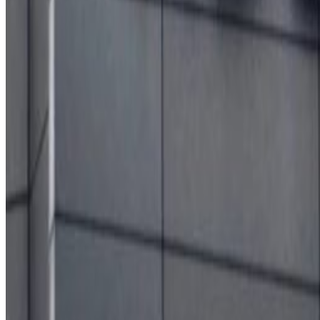
काठमाडौं । फाइजर र बायोएनटेक कम्पनीले कोरोना भाइरसको नयाँ भेर
र खोप नलगाएका व्यक्तिमा तीनवटा छुट्टाछुट्टै मात्रा लगाएर परीक्षण
१४ सय भन्दा धेरै वयस्कलाई परीक्षणमा सहभागी गराइने बताइएको छ। 
बनाइरहेका छन्। खोप विकासकर्ताहरूले जहिले पनि नयाँ भेरियन्टहरू
पछिल्लो दुई महिनामा द्रूत रूपमा फैलिएको ओमिक्रोन स्ट्रेनको आग
मृत्युविरुद्ध राम्रो स्तरको सुरक्षा प्रदान गरिरहेको स्वास्थ्य विज्ञले ब
यस वेवसाइटमा प्रकाशित समाचार, विचार र लेखबारे तपाईंको कुनै प्रतिक्रिया,
सम्पर्क इमेल :
info@nepaltube.com.au
शेयर:
प्रतिक्रिया दिनुहोस