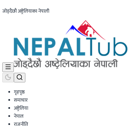
जोड्दैछौ अष्ट्रेलियाका नेपाली
गृहपृष्ठ
समाचार
अष्ट्रेलिया
नेपाल
राजनीति