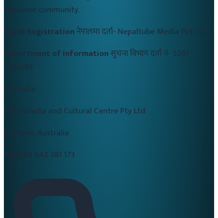
Nepalese community.
Nepal Registration
नेपालमा दर्ता-
Nepaltube Media Pvt Ltd
Department of Information
सुचना विभाग दर्ता नं-
5261-
2082/83
Australia
CALD Media and Cultural Centre Pty Ltd
Brisbane, Australia
ABN:
84 642 381 173