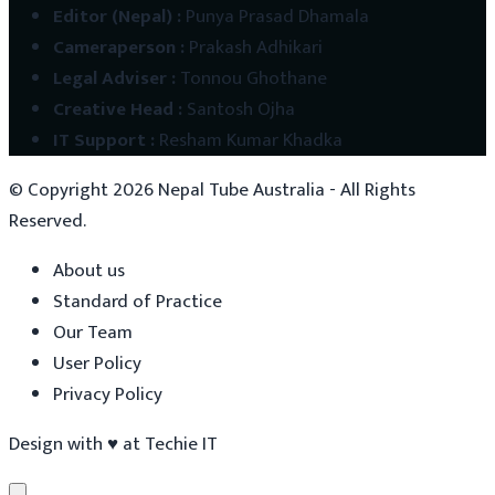
Editor (Nepal)
:
Punya Prasad Dhamala
Cameraperson
:
Prakash Adhikari
Legal Adviser
:
Tonnou Ghothane
Creative Head
:
Santosh Ojha
IT Support
:
Resham Kumar Khadka
© Copyright
2026
Nepal Tube Australia - All Rights
Reserved.
About us
Standard of Practice
Our Team
User Policy
Privacy Policy
Design with
♥
at
Techie IT