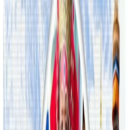
टिप्पणीहरू लोड हुँदैछ…
सम्बन्धित समाचार
अष्ट्रेलियामा नर्सको तलब पाँचौं पटक वृद्धि
२०२६ अगस्ट ३
अस्ट्रेलियामा विवाह घट्यो, बढ्यो सम्बन्धविच्छेद
२०२६ जुलाई २९
थापाथलीबाट अष्ट्रेलियाका घरको डिजाइन
२०२६ जुलाई २७