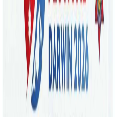
ब्रिजबेन । आगामी मार्च १९ गते शनिबारको दिन एकै पटक अष्ट्रेलियाका
विभिन्न राज्य र शहरहरुमा होली विशेष कार्यक्रम आयोजना हुने भएको
छ । रङको पर्व होली नेपाली र भारतीय समुदायको प्रमुख तीन
चाडमध्येको एक भएकाले दुष्टता विरुद्धको विजयको उत्सवका रुपमा
मनाइने होलीले अष्ट्रेलिया लगायतका नेपाली समूदाय रहेको देशमा
विस्तार पाउँदैआएको हो ।