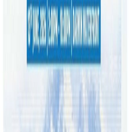
शनिबार दिउँसो १ः०० देखि २ः३० बजेसम्म होली उत्सवका विभिन्न
कार्यक्रम हुनेछन भने दिउँसो २ः३० देखि ३ः१५ सम्म गायन प्रस्तुतीको छुट्टै
आनन्द लिन पाइनेछ । यो कार्यक्रम मार्फत ब्रिस्बेनमा नव
आगन्तुकहरुलाई स्वागत गरिने आयोजकले जनाएका छन् ।
सिड्नीमा समेत शनिबार नै होली उत्सब यता, नेपाली फेस्टिभललाई
महत्वका साथ मनाइने सिड्नीमा समेत होलीलाई लक्षित गर्दै १९ मार्चमा
दुईवटा होली विशेष कार्यक्रम हुँदैछन् । विभिन्न सांस्कृतिक कार्यक्रमको
आयोजना गर्दै आएको फन्टास्टिक इभेन्ट्सले सिड्नीमा ‘सिड्नी होली
मेला २०२२’ आयोजना गर्दैछ । यो इभेन्ट्स होल्ड्रेड गार्डेन्स,
मेरिल्यान्डसमा आयोजना हुनेछ । कार्यक्रममा कलाकार प्रमोद खरेल,
सुशान्त खत्री, अल्मोडा राना उप्रेती र दिनेश काफ्लेलगायत सहभागी हुने
बताइएको छ ।
१९ मार्चमै कमेरो इभेन्ट्स र रकडेल ब्वाइजको आयोजनामा सिड्नीको