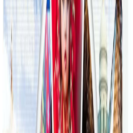
अष्ट्रेलियामा मन्त्रालयका कर्मचारीले भ्रष्टाचार गरेको
भेटिएपछि शिक्षा मन्त्रीले दिइन् राजीनामा
२०२६ जुलाई २४
अन्तर्राष्ट्रिय विद्यार्थी आकर्षित गर्न भिक्टोरियाले बनायो
नयाँ रणनीति
२०२६ जुलाई २३
फिफा विश्वकपमा अस्ट्रेलियाको टोलीका लागि
रणनीति बनाउने नेपाली युवा
२०२६ जुलाई २३
एनपिएल अष्ट्रेलियाको पाँचौं संस्करणमा कृष्ण कार्की
सबैभन्दा महँगा खेलाडी