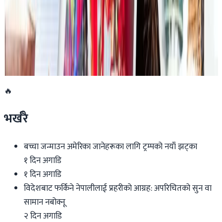
२०२६ जुलाई १९
डार्विनमा नेपाल फेस्टिभल हुँदै
२०२६ जुन ११
🔥
भर्खरै
बच्चा जन्माउन अमेरिका जानेहरूका लागि ट्रम्पको नयाँ झट्का
१ दिन अगाडि
१ दिन अगाडि
विदेशबाट फर्किने नेपालीलाई प्रहरीको आग्रह: अपरिचितको सुन वा
सामान नबोक्नू
२ दिन अगाडि