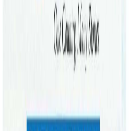
बिजबेनमा आखे इभेन्ट्सको होली उत्सब कोभिडका कारण नेपाली
समुदायले विगत दुई वर्षदेखि कुनै पनि होली पर्व मनाउन नपाएकोमा
लाखे इभेन्ट्सले आगामी शनिबार ब्रिजबेनमा विशेष सांगितिक
कार्यक्रमसहित होली उत्सब गर्दैछ । नेपाली समुदायहरुलाई होली
पर्वको उत्सवमा रमाउने वातावरण बनाउन गैरआवासीय नेपाली संघ
एनआरएनए क्विन्सल्याण्ड, नेपाली संघ क्विन्सल्याण्ड (NAQ),
ब्रिजबेनका नेपाली समूदायसँगै विभिन्न व्यवसायिक संघ संस्थाहरुले
साथ दिएका छन् । Expert Education Visa को प्रस्तुती रहेको होली
फेस्टामा कुशल आचार्यको धमाकेदार प्रस्तुती रहनेछ । होली
महोत्सबका अवशरमा सांस्कृतिक कार्यक्रमसँगै , बालबालिकाका लागि
खेल गतिविधि, खेलकुद प्रतियोगिता, खाना स्टलहरू, नेपाली गायकहरू
र दुईजना डीजेहरूले प्रस्तुती दिने बताइएको छ ।