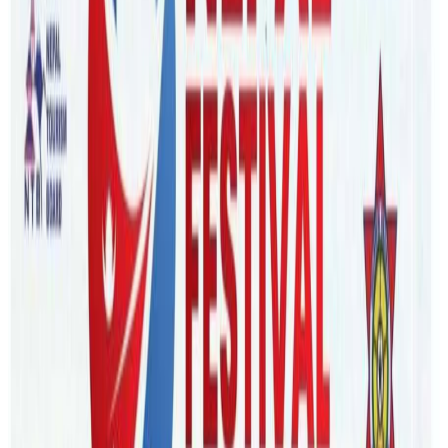
Thursday, 2022 March 17 / 12:57 pm
अ−
अ
अ+