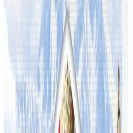
ग्रयानभिल पार्क मेरिल्यान्डमा ‘सिड्नी होली फेस्टिभल’ आयोजना हुँदैछ
। कार्यक्रममा नेपाली गीतसंगीत क्षेत्रका परिचित अनुहारहरू
कालीप्रसाद बास्कोटा, प्रकाश सपुत, ओशिन सिटौला, सुशान्त ठुले र
डिजे नटकेसलगायतका कालाकर्मीको प्रस्तुति रहने बताइएको छ ।
नेपाली बाहुल्यता रहेका अन्य राज्य र शहरमा समेत होली विशेष
कार्यक्रमहरु आयोजना हुनेछन् ।
यस वेवसाइटमा प्रकाशित समाचार, विचार र लेखबारे तपाईंको कुनै
प्रतिक्रिया, गुनासो, सुझाव र सल्लाह छन् भने कृपया हामीलाई निम्न ईमेलमा
पठाउनुहोला । तपाईंको सहयोगले हामीलाई निष्पक्ष र तटस्थ पत्रकारिता गर्न
टेवा पुग्नेछ । सम्पर्क इमेल :
info@nepaltube.com.au
शेयर:
प्रतिक्रिया दिनुहोस