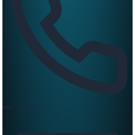
News :
0420397147