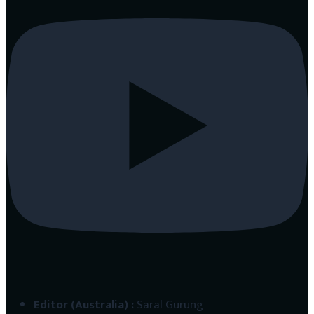
Editor (Australia)
:
Saral Gurung