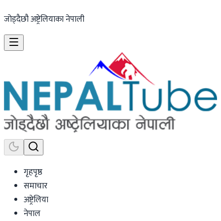
जोड्दैछौ अष्ट्रेलियाका नेपाली
गृहपृष्ठ
समाचार
अष्ट्रेलिया
नेपाल