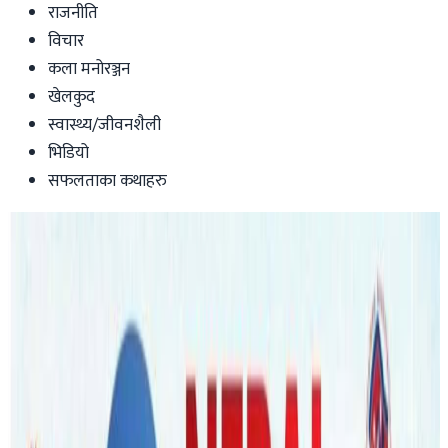
राजनीति
विचार
कला मनोरञ्जन
खेलकुद
स्वास्थ्य/जीवनशैली
भिडियो
सफलताका कथाहरु
Australia
आगामी शनिबार होलीमय बन्दै अष्ट्रेलिया,
ब्रिजबेन र सिड्नीमा यस्तो छ तयारी
nepaltube
|