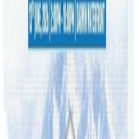
बताइएको छ ।
कार्यवाहक फेयर वर्क ओम्बड्सम्यान माइकल क्याम्पबेलले सबै क्षेत्रका
श्रमिकमाथी ठगी नहोस र कानुन कार्यान्वयनमा व्यवसायी सचेत बनुन
भन्ने उद्देश्यले अनुगमन गरिएको बताउनुभएको छ । फेयर वर्क
ओम्बड्सम्यानले तलब वा सेवा सुविधामा ठगिएको भएमा उजूरी दिएर
आफ्नो भुक्तानी लिन आग्रह गर्दैआएको छ ।
यस वेवसाइटमा प्रकाशित समाचार, विचार र लेखबारे तपाईंको कुनै
प्रतिक्रिया, गुनासो, सुझाव र सल्लाह छन् भने कृपया हामीलाई निम्न ईमेलमा
पठाउनुहोला । तपाईंको सहयोगले हामीलाई निष्पक्ष र तटस्थ पत्रकारिता गर्न
टेवा पुग्नेछ । सम्पर्क इमेल :
info@nepaltube.com.au
शेयर:
प्रतिक्रिया दिनुहोस