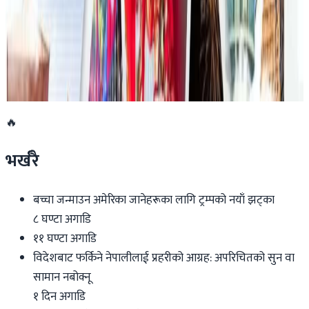
२०२६ जुलाई १९
डार्विनमा नेपाल फेस्टिभल हुँदै
२०२६ जुन ११
🔥
भर्खरै
बच्चा जन्माउन अमेरिका जानेहरूका लागि ट्रम्पको नयाँ झट्का
८ घण्टा अगाडि
११ घण्टा अगाडि
विदेशबाट फर्किने नेपालीलाई प्रहरीको आग्रह: अपरिचितको सुन वा
सामान नबोक्नू
१ दिन अगाडि