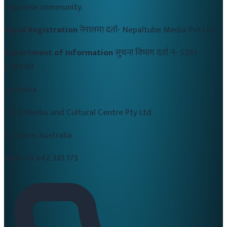
Nepalese community.
Nepal Registration
नेपालमा दर्ता-
Nepaltube Media Pvt Ltd
Department of Information
सुचना विभाग दर्ता नं-
5261-
2082/83
Australia
CALD Media and Cultural Centre Pty Ltd
Brisbane, Australia
ABN:
84 642 381 173