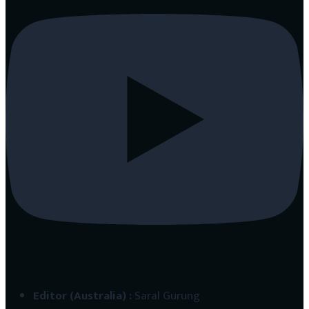
Editor (Australia)
:
Saral Gurung