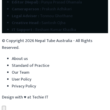
Editor (Nepal)
:
Punya Prasad Dhamala
Cameraperson
:
Prakash Adhikari
Legal Adviser
:
Tonnou Ghothane
Creative Head
:
Santosh Ojha
IT Support
:
Resham Kumar Khadka
© Copyright
2026
Nepal Tube Australia - All Rights
Reserved.
About us
Standard of Practice
Our Team
User Policy
Privacy Policy
Design with
♥
at
Techie IT