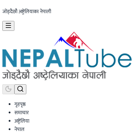
जोड्दैछौ अष्ट्रेलियाका नेपाली
गृहपृष्ठ
समाचार
अष्ट्रेलिया
नेपाल