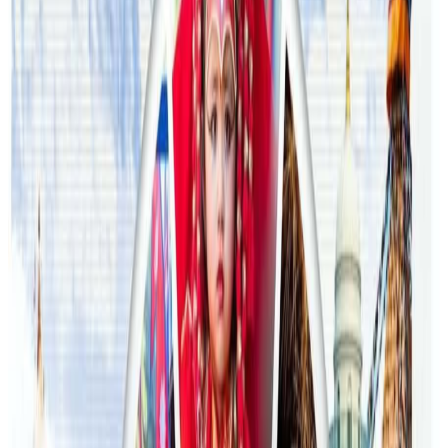
अष्ट्रेलियामा मन्त्रालयका कर्मचारीले भ्रष्टाचार गरेको
भेटिएपछि शिक्षा मन्त्रीले दिइन् राजीनामा
२०२६ जुलाई २४
अन्तर्राष्ट्रिय विद्यार्थी आकर्षित गर्न भिक्टोरियाले बनायो
नयाँ रणनीति
२०२६ जुलाई २३
फिफा विश्वकपमा अस्ट्रेलियाको टोलीका लागि
रणनीति बनाउने नेपाली युवा
२०२६ जुलाई २३
एनपिएल अष्ट्रेलियाको पाँचौं संस्करणमा कृष्ण कार्की
सबैभन्दा महँगा खेलाडी