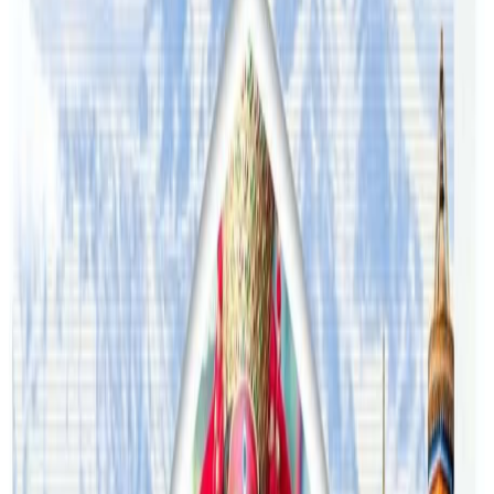
टिप्पणीहरू लोड हुँदैछ…
सम्बन्धित समाचार
अष्ट्रेलियामा नर्सको तलब पाँचौं पटक वृद्धि
२०२६ अगस्ट ३
अस्ट्रेलियामा विवाह घट्यो, बढ्यो सम्बन्धविच्छेद
२०२६ जुलाई २९
थापाथलीबाट अष्ट्रेलियाका घरको डिजाइन
२०२६ जुलाई २७