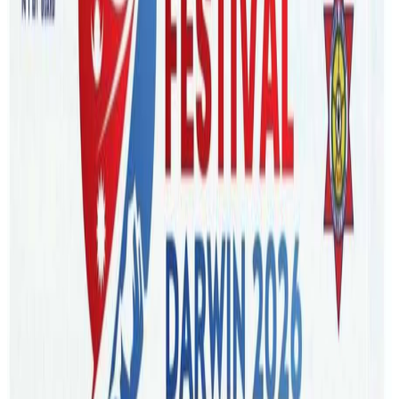
Saturday, 2022 August 20 / 5:54 pm
अ−
अ
अ+
ब्रिजबेन । अष्ट्रेलियाको श्रम बजारलाई व्यवस्थित गर्ने अभियानलाई
फेयरवर्क अम्बुडस्म्यानले तिब्रता दिएको छ । फेयरवर्क इन्स्पेक्टरहरुले
उत्तरपश्चिम भिक्टोरियामा रहेका कृषि व्यवसायहरूमा अकस्मात
अनुगमन गरेर श्रमिकमाथी हुनसक्ने ठगीमा सचेत गराएको हो ।