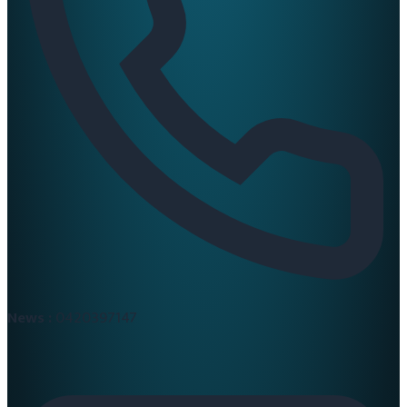
News :
0420397147