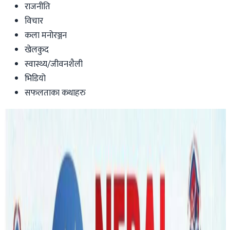
राजनीति
विचार
कला मनोरञ्जन
खेलकुद
स्वास्थ्य/जीवनशैली
भिडियो
सफलताका कथाहरु
Australia
आक्रामक बन्दै फेयरवर्क अम्बुडस्म्यान,
भिक्टोरियाका ३० बढी कृषि फार्ममा अनुगमन !
nepaltube
|