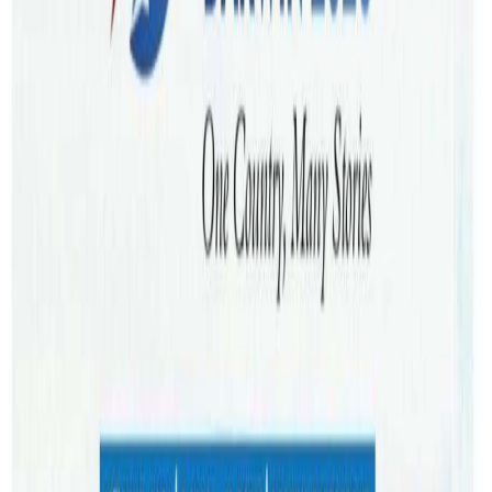
कामदारहरूले सही पारिश्रमिक पाएका छन् वा छैनन, रोजगारदाताहरु
श्रम ऐन लगायतका प्रचलित कानुन कार्यान्वयनमा गम्भिर छन वा
छैनन भन्ने जानकारि लिन र दोषीमाथी कारबाही गराउन फेयरवर्क
अम्बुडस्म्यानले देशभर आफ्नो सक्रियता बढाएको छ । दुई हप्ता
लगाएर फेयर वर्क इन्स्पेक्टरहरूले सनरेशिया क्षेत्रका फार्महरू र श्रमिक
भाडामा लिने कम्पनीहरूलाई लक्षित गरेर अनुगमन गरेको बताइएको छ
। मिल्डुरा, इरिम्पल, कोलिगनन, रेड क्लिफहरू र रोबिनभेललगायत
विभिन्न स्थानका करिब ३० व्यवसायहरूको निरीक्षण गरिएको भएपनि
अनुगमनको पूर्ण रिपोर्ट सार्वजनिक गरिएको छैन । कृषि क्षेत्रका
कर्मचारीहरूलाई गरिएको भुक्तानी र विभिन्न स्रोतहरूबाट आएको
बेनामे उजूरीका आधारमा निरीक्षकहरु बादाम, एभोगाडो, सिट्रस
फलफूल, लसुन, अंगूर, च्याउ लगायतका उत्पादन हुने फार्ममा पुगेको