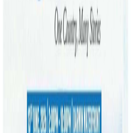
भन्दा बढी स्थापित विश्वविद्यालय तथा शैक्षिक संस्थाहरुको
सहभागितामा मेला आयोजना गर्न लागिएको हो ।
ग्रेस इन्टरनेसनलका दक्षिण एसिया निर्देशक एन्ड्रियु पौडेलले नयाँ
बानेश्वरस्थित एभरेस्ट होटलमा हुन लागेको मेलाले अष्ट्रेलिया जान
चाहाने विद्यार्थीलाई फाइदा पुग्ने विश्वास व्यक्त गर्नुभएको छ । निर्देशक
पौडेलले विदेश पढ्न जान चाहने विद्यार्थीहरुलाई आवेदनदेखी भिसा
प्राप्तीसम्मका सबै विषयमा जानकारी गराइने बताउनुभएको छ ।
पछिल्लो समय अष्ट्रेलियाले नेपाली विद्यार्थीलाई दिदैआएको भिसामा
कडाई गरेको छ । अध्यानका लागि अष्ट्रेलिया जान चाहने विद्यार्थीलाई
मेलामार्फत कलेज र परामर्शदातासँग प्रत्यक्ष सम्पर्क र परामर्श गराएर
भिसाको सफलतामा योगदान दिइने बताइएको छ । विद्यँर्थी भिसामा
कडाई गरिएको भएपनि बास्तवमै पढ्न चाहाने र पढ्न जाने विद्यार्थीहरु
मारमा नपर्ने बताइएको छ ।