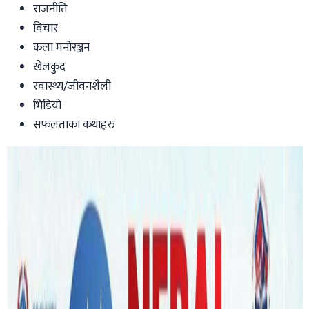
राजनीति
विचार
कला मनोरञ्जन
खेलकुद
स्वास्थ्य/जीवनशैली
भिडियो
सफलताका कथाहरु
Australia
भदौ १९ गते काठमाडौंमा अष्ट्रेलियन शैक्षिक
मेला, अष्ट्रेलियाका कलेजसँग परामर्श लिन पाइने
!