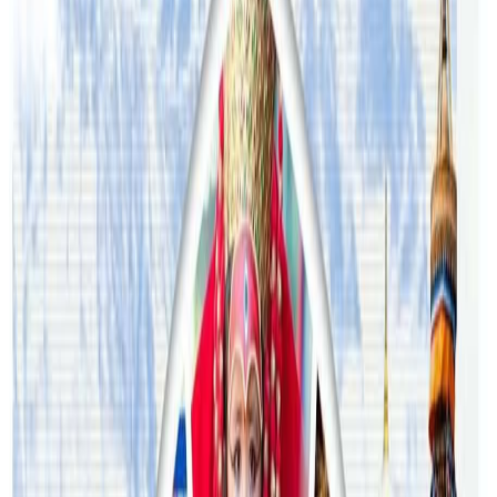
२०२६ अगस्ट ३
अस्ट्रेलियामा विवाह घट्यो, बढ्यो सम्बन्धविच्छेद
२०२६ जुलाई २९
थापाथलीबाट अष्ट्रेलियाका घरको डिजाइन
२०२६ जुलाई २७
अष्ट्रेलियामा मन्त्रालयका कर्मचारीले भ्रष्टाचार गरेको
भेटिएपछि शिक्षा मन्त्रीले दिइन् राजीनामा
२०२६ जुलाई २४
अन्तर्राष्ट्रिय विद्यार्थी आकर्षित गर्न भिक्टोरियाले बनायो
नयाँ रणनीति