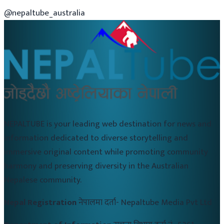
@nepaltube_australia
NEPALTUBE is your leading web destination for news and
information dedicated to diverse storytelling and
immersive original content while promoting community
harmony and preserving diversity in the Australian
Nepalese community.
Nepal Registration
नेपालमा दर्ता-
Nepaltube Media Pvt Ltd