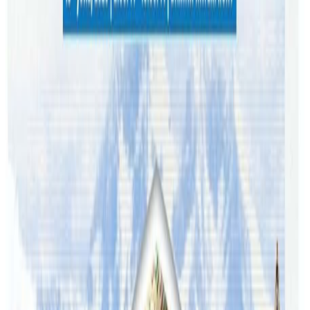
यस वेवसाइटमा प्रकाशित समाचार, विचार र लेखबारे तपाईंको कुनै
प्रतिक्रिया, गुनासो, सुझाव र सल्लाह छन् भने कृपया हामीलाई निम्न ईमेलमा
पठाउनुहोला । तपाईंको सहयोगले हामीलाई निष्पक्ष र तटस्थ पत्रकारिता गर्न
टेवा पुग्नेछ । सम्पर्क इमेल :
info@nepaltube.com.au
शेयर:
प्रतिक्रिया दिनुहोस
टिप्पणीहरू लोड हुँदैछ…
सम्बन्धित समाचार
अष्ट्रेलियामा नर्सको तलब पाँचौं पटक वृद्धि