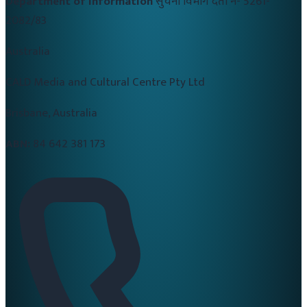
Department of Information
सुचना विभाग दर्ता नं-
5261-
2082/83
Australia
CALD Media and Cultural Centre Pty Ltd
Brisbane, Australia
ABN:
84 642 381 173