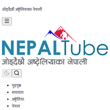
जोड्दैछौ अष्ट्रेलियाका नेपाली
गृहपृष्ठ
समाचार
अष्ट्रेलिया
नेपाल