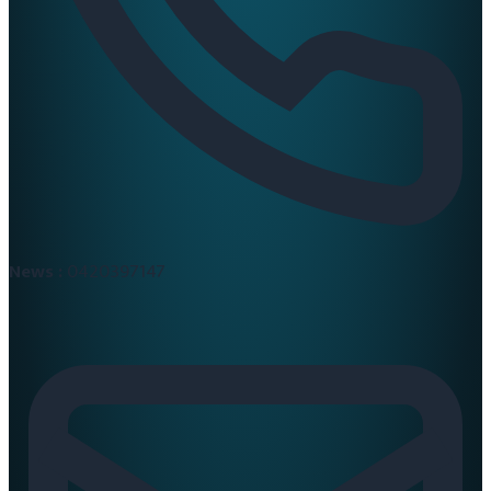
News :
0420397147