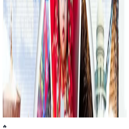
२०२६ जुलाई २३
फिफा विश्वकपमा अस्ट्रेलियाको टोलीका लागि
रणनीति बनाउने नेपाली युवा
२०२६ जुलाई २३
एनपिएल अष्ट्रेलियाको पाँचौं संस्करणमा कृष्ण कार्की
सबैभन्दा महँगा खेलाडी
२०२६ जुलाई १९
डार्विनमा नेपाल फेस्टिभल हुँदै
२०२६ जुन ११
🔥