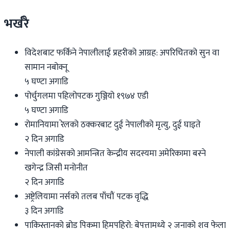
भर्खरै
विदेशबाट फर्किने नेपालीलाई प्रहरीको आग्रह: अपरिचितको सुन वा
सामान नबोक्नू
५ घण्टा अगाडि
पोर्चुगलमा पहिलोपटक गुञ्जियो १९७४ एडी
५ घण्टा अगाडि
रोमानियामा रेलको ठक्करबाट दुई नेपालीको मृत्यु, दुई घाइते
२ दिन अगाडि
नेपाली कांग्रेसको आमन्त्रित केन्द्रीय सदस्यमा अमेरिकामा बस्ने
खगेन्द्र जिसी मनोनीत
२ दिन अगाडि
अष्ट्रेलियामा नर्सको तलब पाँचौं पटक वृद्धि
३ दिन अगाडि
पाकिस्तानको ब्रोड पिकमा हिमपहिरो: बेपत्तामध्ये २ जनाको शव फेला