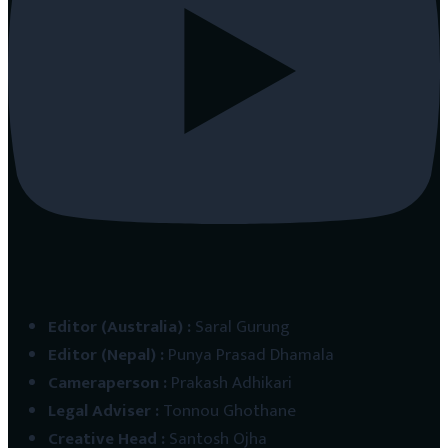
Editor (Australia)
:
Saral Gurung
Editor (Nepal)
:
Punya Prasad Dhamala
Cameraperson
:
Prakash Adhikari
Legal Adviser
:
Tonnou Ghothane
Creative Head
:
Santosh Ojha