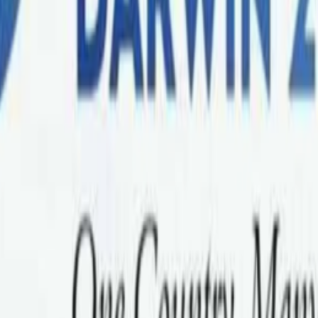
 मा आयोजना हुने नेपाल फेस्टिभलको तयारी भब्य बनाइएको छ । कोरोना 
को हो ।
्भिसले गरेको छ भने फेस्टिभल सञ्चालनको मुख्य सहयोगीका रुपमा इन्टीच्युट अफ 
इनोभेटिभ एशोसिएशन, एक्सपर्ट एजुकेशन भिसा सर्भिस रहेका छन् । प्याटिनम स्पोन्सर्