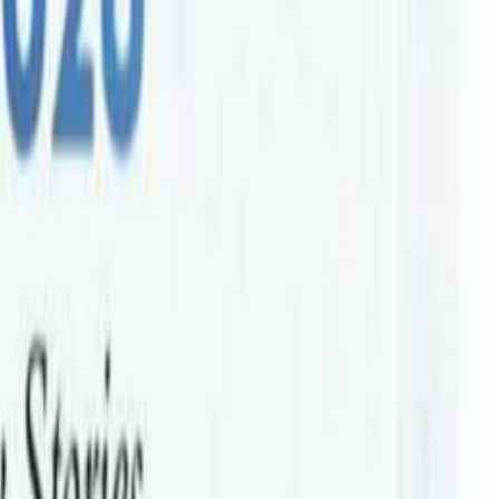
महामारिका कारण सन् २०२० को नेपाल फेस्टिभल प्रभावित भएपनि पर्थको
हेल्थ एण्ड नर्सिङ अष्ट्रेलिया रहेको छ । गोल्ड स्पोन्सर्सका रुपमा किङस्टन
सका रुपमा ग्रेस इन्टरनेश्नल, ड्रिमल्याण्ड माईग्रेसन सर्भिस, स्ट्ण्ड्ली कलेज,