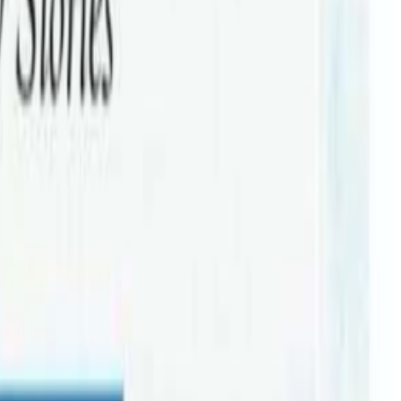
े १ बजेदेखी साढे ३ बजेसम्म औपचारिक कार्यक्रम आयोजना भएपछि समेत
कीको प्रदर्शनी, स्थानीय कलाकारसँगै नेपाली कलाकार दिपक बज्राचार्य