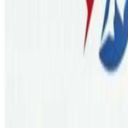
ब्रिजबेन, काठमाडौं । वेस्टर्न अष्ट्रेलियाको पर्थमा नोभेम्बर २६
फरेस्ट चेजमा आयोजना हुने यो वर्षको फेस्टिभल भब्य बनाउन लागिए
नेपाल फेस्टिभल पर्थको मुख्य प्रयोजन एभरेष्ट ग्लोबल एजुकेशन एण्ड भिजा सर
इन्टरनेश्नल कलेज, एभरेस्ट फाइनान्स, एनआरटी अष्ट्रेलिया, अल्टस्सच्युड केयर, 