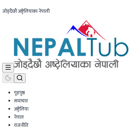
जोड्दैछौ अष्ट्रेलियाका नेपाली
गृहपृष्ठ
समाचार
अष्ट्रेलिया
नेपाल
राजनीति