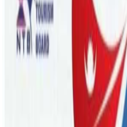
Wednesday, 2022 October 12 / 3:36 pm
अ−
अ
अ+