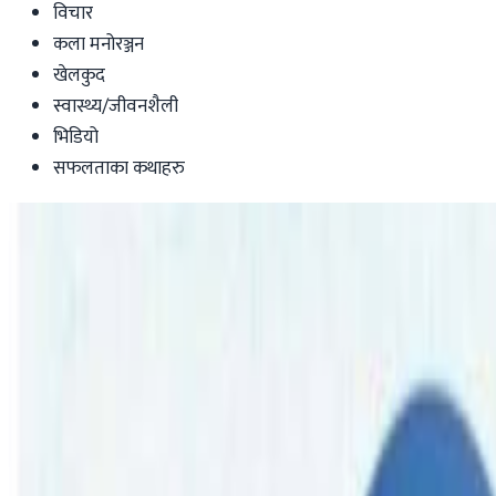
विचार
कला मनोरञ्जन
खेलकुद
स्वास्थ्य/जीवनशैली
भिडियो
सफलताका कथाहरु
Australia
वेस्टर्न अष्ट्रेलियाको पर्थमा नेपाल फेस्टिभल हुँदै
nepaltube
|