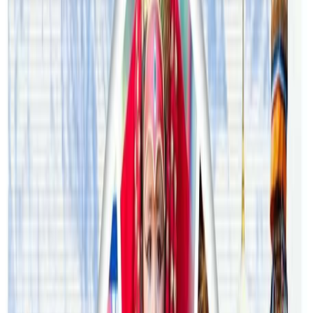
प्रतिक्रिया दिनुहोस
टिप्पणीहरू लोड हुँदैछ…
सम्बन्धित समाचार
अष्ट्रेलियामा नर्सको तलब पाँचौं पटक वृद्धि
२०२६ अगस्ट ३
अस्ट्रेलियामा विवाह घट्यो, बढ्यो सम्बन्धविच्छेद
२०२६ जुलाई २९
थापाथलीबाट अष्ट्रेलियाका घरको डिजाइन