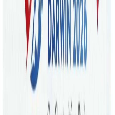
कोठा भाडामा दिने भन्दै पैसा उठाउने ती नेपाली युवक समेत
नेपालट्युबको सम्पर्कमा आएका छन् । पीडितसंगको भिडियो
कन्फ्रेन्समा उनले आफु क्रिप्टो करेन्सीको कारोबारमा फसेकाले पैसाको
आवश्यकता भएर यस्तो गर्नुपरेको स्विकारेका छन् । नेपालट्युबका
प्रतिनिधी समेत उपस्थित भिडियो च्याटमा उनले गल्ती स्विकारी सबैसंग
माफी मागेका छन् । उनले भर्खरै काम पाएकाले हरेक १५ दिनमा एक
जनाको पैसा फिर्ता गर्ने सहमति समेत जनाएका छन् । सहमति अनुसार
पिडितसंग भेटेर ती युवाले पैसा उक्त व्यहोराको सहमति पत्रमा हस्ताक्षर
समेत गरेका छन् । नेपालट्युबलाई प्राप्त उक्त सहमतिमा १४ जना
पीडितहरुले आफुले तिरेको पैसासहित हस्ताक्षर समेत गरेका छन् ।