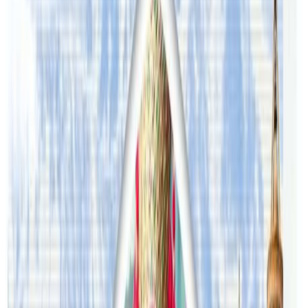
पीडितहरुले बताएका छन् ।
क्रिप्टोको कारोवारमा फसेका ती युवाले अब आफु सुध्रिएर काम र
पढाइमा ध्यान दिने र आइन्दा यस्तो ठगी नगर्ने प्रतिबद्धता समेत गरेका
छन् । कोठा भाडामा लिदा र दिदा सहमति पत्रमा हस्ताक्षर गर्दा यस्तो
ठगीबाट बच्न सकिन्छ । कोठा भाडामा लिने र दिने बारेको नियम,
अधिकार, जिम्मेवारी बारे
न्यु साउथ वेल्स सरकारको फेयर ट्रेडिङको
वेवसाइटमा
पढ्नुहोस् ।
यस वेवसाइटमा प्रकाशित समाचार, विचार र लेखबारे तपाईंको कुनै
प्रतिक्रिया, गुनासो, सुझाव र सल्लाह छन् भने कृपया हामीलाई निम्न ईमेलमा
पठाउनुहोला । तपाईंको सहयोगले हामीलाई निष्पक्ष र तटस्थ पत्रकारिता गर्न
टेवा पुग्नेछ । सम्पर्क इमेल :
info@nepaltube.com.au
शेयर: