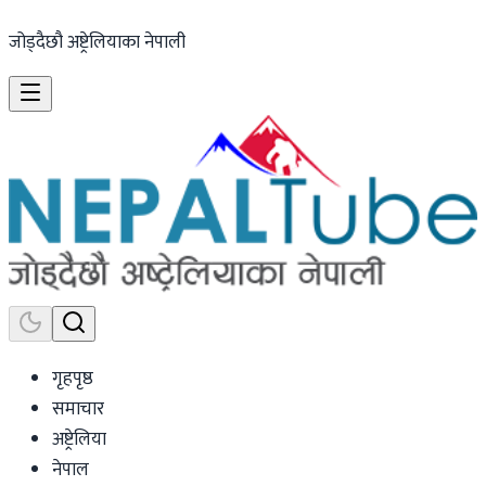
जोड्दैछौ अष्ट्रेलियाका नेपाली
गृहपृष्ठ
समाचार
अष्ट्रेलिया
नेपाल