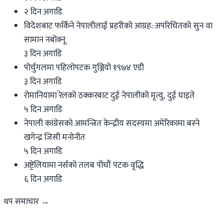
२ दिन अगाडि
विदेशबाट फर्किने नेपालीलाई प्रहरीको आग्रह: अपरिचितको सुन वा
सामान नबोक्नू
३ दिन अगाडि
पोर्चुगलमा पहिलोपटक गुञ्जियो १९७४ एडी
३ दिन अगाडि
रोमानियामा रेलको ठक्करबाट दुई नेपालीको मृत्यु, दुई घाइते
५ दिन अगाडि
नेपाली कांग्रेसको आमन्त्रित केन्द्रीय सदस्यमा अमेरिकामा बस्ने
खगेन्द्र जिसी मनोनीत
५ दिन अगाडि
अष्ट्रेलियामा नर्सको तलब पाँचौं पटक वृद्धि
६ दिन अगाडि
थप समाचार →