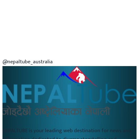
@nepaltube_australia
NEPALTUBE is your leading web destination for news and