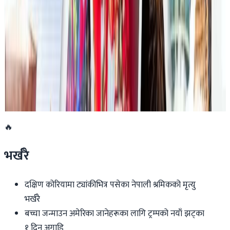
एनपिएल अष्ट्रेलियाको पाँचौं संस्करणमा कृष्ण कार्की
सबैभन्दा महँगा खेलाडी
२०२६ जुलाई १९
डार्विनमा नेपाल फेस्टिभल हुँदै
२०२६ जुन ११
🔥
भर्खरै
दक्षिण कोरियामा ट्यांकीभित्र पसेका नेपाली श्रमिकको मृत्यु
भर्खरै
बच्चा जन्माउन अमेरिका जानेहरूका लागि ट्रम्पको नयाँ झट्का
१ दिन अगाडि