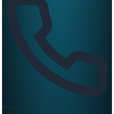
News :
0420397147