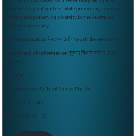
information dedicated to diverse storytelling and
immersive original content while promoting community
harmony and preserving diversity in the Australian
Nepalese community.
Nepal Registration
नेपालमा दर्ता-
Nepaltube Media Pvt Ltd
Department of Information
सुचना विभाग दर्ता नं-
5261-
2082/83
Australia
CALD Media and Cultural Centre Pty Ltd
Brisbane, Australia
ABN:
84 642 381 173