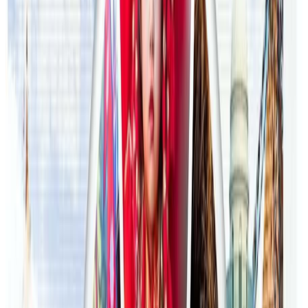
२०२६ जुलाई २७
अष्ट्रेलियामा मन्त्रालयका कर्मचारीले भ्रष्टाचार गरेको
भेटिएपछि शिक्षा मन्त्रीले दिइन् राजीनामा
२०२६ जुलाई २४
अन्तर्राष्ट्रिय विद्यार्थी आकर्षित गर्न भिक्टोरियाले बनायो
नयाँ रणनीति
२०२६ जुलाई २३
फिफा विश्वकपमा अस्ट्रेलियाको टोलीका लागि
रणनीति बनाउने नेपाली युवा
२०२६ जुलाई २३