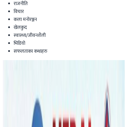
राजनीति
विचार
कला मनोरञ्जन
खेलकुद
स्वास्थ्य/जीवनशैली
भिडियो
सफलताका कथाहरु
Australia
अष्ट्रेलियामा ठगी पनि कस्तो ? एउटै कोठा
देखाएर १४ विद्यार्थीको पैसा झ्वाम
Nepaltube Australia
|