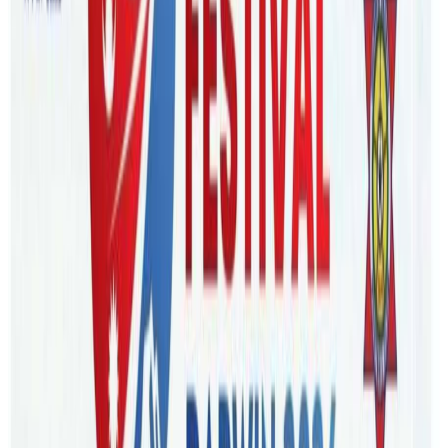
पैसा ठगी गरेको भेटिएको छ । फेसबुक ग्रुपमा कोठा खाली छ भन्दै
विज्ञापन राख्ने, बोण्ड र भाडा बापतको पैसा पनि लिने तर कोठा चाहि
नदिई ठगी गरेको भेटिएको हो । यो खबर सिड्नीको हो ।
नेपालट्युबको सम्पर्कमा आएका १४ विद्यार्थीले आफुहरुलाई एउटै
व्यक्तिले उहि कोठा देखाएर ठगी गरेको गुनासो गरेका छन् ।
कोठाका लागि ती विद्यार्थीहरुले ६ सय ४० डलरदेखि ३ हजार ९ सय
२० डलरसम्म पैसा दिएका छन् । १४ जनौ विद्यार्थीहरु भर्खरै सिड्नी
आएर कोठा खोजिरहेका व्यक्तिहरु हुन् । १४ जनाको १९ हजार डलर
ठगी भएको छ । उनीहरुले दुइ जनामध्ये बाकीले बैंकमार्फत पैसा
ट्रान्सफर गरेको देखिन्छ । बैना तिरेको कोठा नपाएपछि उनीहरु कहाँ
बस्ने भन्ने समस्यामा छन् । नेपालबाट ल्याएको पैसा कोठामा फसेपछि
उनीहरु तनावमा रहेको नेपालट्युबलाई बताएका छन् ।