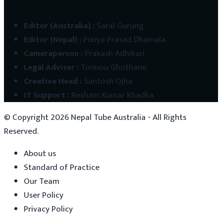
Editor (Australia)
:
Saral Gurung
Editor (Nepal)
:
Punya Prasad Dhamala
Cameraperson
:
Prakash Adhikari
Legal Adviser
:
Tonnou Ghothane
Creative Head
:
Santosh Ojha
IT Support
:
Resham Kumar Khadka
© Copyright
2026
Nepal Tube Australia - All Rights
Reserved.
About us
Standard of Practice
Our Team
User Policy
Privacy Policy