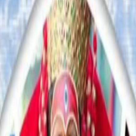
#sydney #student #saralgurung
#ठुली कान्सी तामाङ
#राजु तामाङ