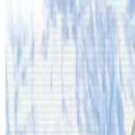
प्रतिक्रिया दिनुहोस
टिप्पणीहरू लोड हुँदैछ…
ट्यागहरू
#Nepali in Australia #australia #nepal #mom #nepaltube 
सम्बन्धित समाचार
अष्ट्रेलियामा नर्सको तलब पाँचौं पटक वृद्धि
२०२६ अगस्ट ३
अस्ट्रेलियामा विवाह घट्यो, बढ्यो सम्बन्धविच्छेद
२०२६ जुलाई २९