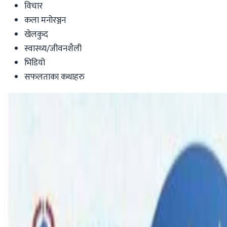
विचार
कला मनोरञ्जन
खेलकुद
स्वास्थ्य/जीवनशैली
भिडियो
सफलताका कथाहरु
Australia
छोरो भेट्न अष्ट्रेलिया आउनुभएकी आमाको विमा
nepaltube
|