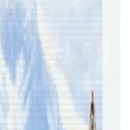
े शव नेपाल पठाउन सहयोग संकलन अभियान थालेर सबैलाई सकेको साथ
होस हुनुभएको र एक घण्टा पछि उहाँको दुखद निधन भएको जानकारि
िया आमाको निधनले सिंगो तामाङ परिवार विछिप्त बनेको छ ।
का लागि गोफण्ड मी अभियान सुरु गरेको छ । यो अभियान १५ हजार
िंक
मा जानुहोला ।
तपाईंको सहयोगले हामीलाई निष्पक्ष र तटस्थ पत्रकारिता गर्न टेवा पुग्नेछ ।