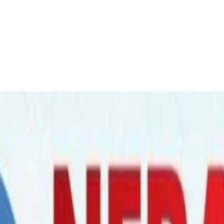
नस्थलमै निधन, शव नेपाल पठाउन सहयोग गरौँ !