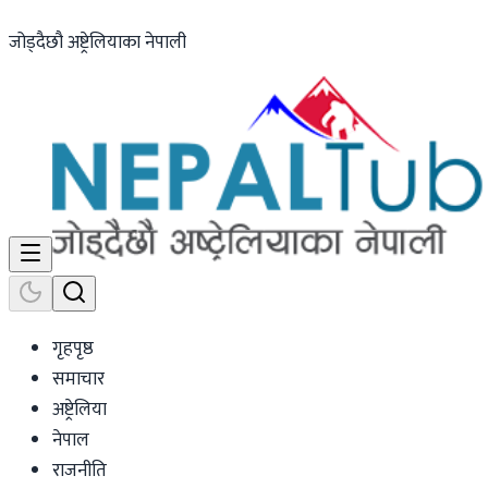
जोड्दैछौ अष्ट्रेलियाका नेपाली
गृहपृष्ठ
समाचार
अष्ट्रेलिया
नेपाल
राजनीति