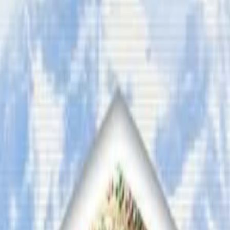
विमानस्थलमै दुखःद निधन भएको छ । आमाको निधनले बिछिप्त छोराल
े आफ्नी आमा ठुलिकान्छी तामाङ सिड्नी विमानस्थलमा आइपुग्दा बे
का छोरा राजुलाई भेट्न काठमाडौंको सुकेधाराबाट आउनुभएकी ५५ वर्ष
ए अष्ट्रेलियाले आमाको शव स्वदेश (नेपाल) लैजान आर्थिक संकलन
को यो परिवारलाई सकेको सहयोग गरेर शोकलाई शक्तिमा बदल्न
यो ल
 गुनासो, सुझाव र सल्लाह छन् भने कृपया हामीलाई निम्न ईमेलमा पठाउनुहोला । 