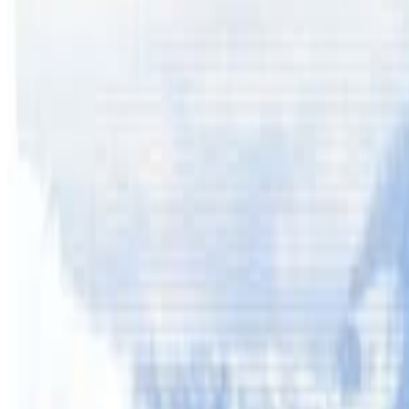
ब्रिजबेन । अष्ट्रेलियामा छोरो भेट्न आएकी एक नेपाली आमाको 
सहयोग गर्न आह्वान गर्नुभएको छ ।
यस्तो छ घटना विवरण
नेपाल ट्युब अष्ट्रेलियाको सम्पर्कमा आउनुभएका राजु तामाङल
गराउनुभएको छ । न्यु साउथ वेल्सस्थित वागावागामा बस्दैआउनुभए
मृतक ठुलिकान्छीका छोरा राजुसँगको समन्वयमा यतिबेला एनआरएन
डलर संकलन गरिएपछि रोकिनेछ । शव घर फर्काउन मद्दत खोजिरहे
यस वेवसाइटमा प्रकाशित समाचार, विचार र लेखबारे तपाईंको कुनै प्रतिक्रिया,
सम्पर्क इमेल :
info@nepaltube.com.au
शेयर: