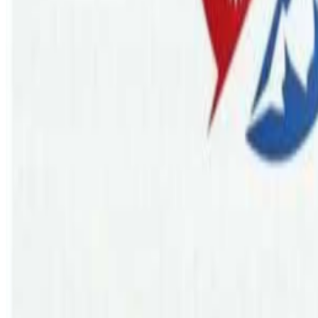
Friday, 2023 February 24 / 1:20 pm
अ−
अ
अ+