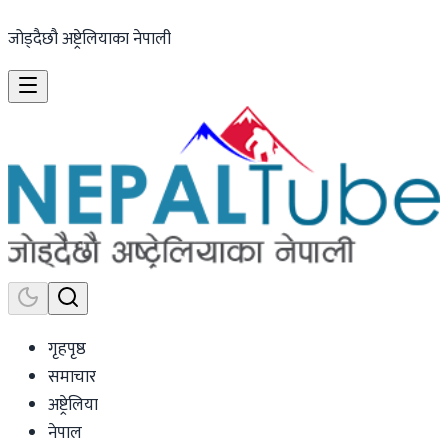
जोड्दैछौ अष्ट्रेलियाका नेपाली
गृहपृष्ठ
समाचार
अष्ट्रेलिया
नेपाल