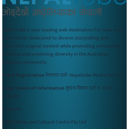
NEPALTUBE is your leading web destination for news and
information dedicated to diverse storytelling and
immersive original content while promoting community
harmony and preserving diversity in the Australian
Nepalese community.
Nepal Registration
नेपालमा दर्ता-
Nepaltube Media Pvt Ltd
Department of Information
सुचना विभाग दर्ता नं-
5261-
2082/83
Australia
CALD Media and Cultural Centre Pty Ltd