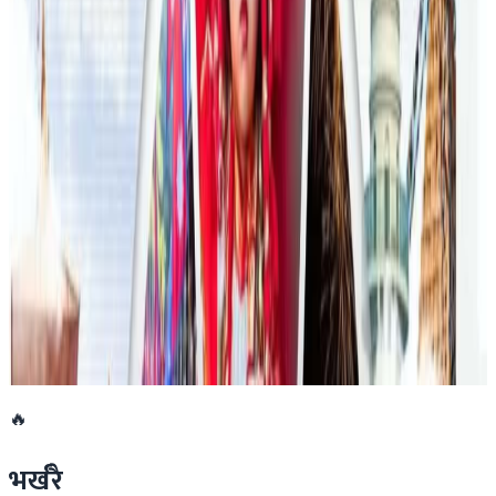
फिफा विश्वकपमा अस्ट्रेलियाको टोलीका लागि
रणनीति बनाउने नेपाली युवा
२०२६ जुलाई २३
एनपिएल अष्ट्रेलियाको पाँचौं संस्करणमा कृष्ण कार्की
सबैभन्दा महँगा खेलाडी
२०२६ जुलाई १९
डार्विनमा नेपाल फेस्टिभल हुँदै
२०२६ जुन ११
🔥
भर्खरै