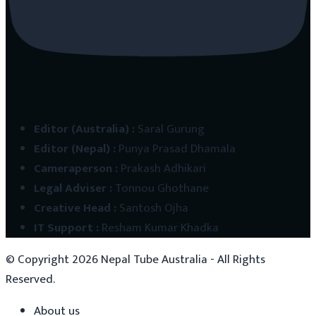
Editor (Australia)
:
Saral Gurung
Editor (Nepal)
:
Punya Prasad Dhamala
Cameraperson
:
Prakash Adhikari
Legal Adviser
:
Tonnou Ghothane
Creative Head
:
Santosh Ojha
IT Support
:
Resham Kumar Khadka
© Copyright
2026
Nepal Tube Australia - All Rights
Reserved.
About us