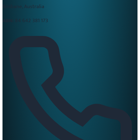
Brisbane, Australia
ABN:
84 642 381 173