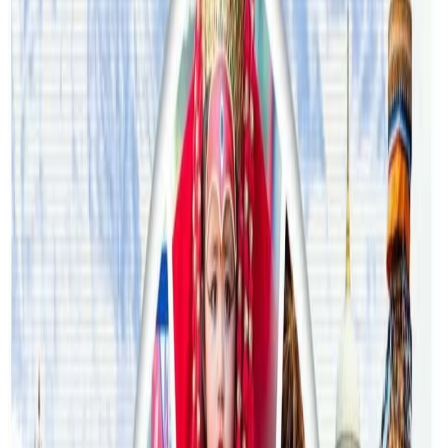
अस्ट्रेलियामा विवाह घट्यो, बढ्यो सम्बन्धविच्छेद
२०२६ जुलाई २९
थापाथलीबाट अष्ट्रेलियाका घरको डिजाइन
२०२६ जुलाई २७
अष्ट्रेलियामा मन्त्रालयका कर्मचारीले भ्रष्टाचार गरेको
भेटिएपछि शिक्षा मन्त्रीले दिइन् राजीनामा
२०२६ जुलाई २४
अन्तर्राष्ट्रिय विद्यार्थी आकर्षित गर्न भिक्टोरियाले बनायो
नयाँ रणनीति
२०२६ जुलाई २३