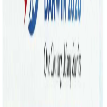
निरीक्षणलाई तिब्रता दिएका हुन ।
विभिन्न खाद्य क्षेत्रका व्यवसायिहरुले कामदारलाई कानुन अनुसारको
तलब सेवा सुविधा नदिएको गुनासो, खुपिया रिपोर्टका आधारमा
एडिलेडको पश्चिमी उपनगरका बोडेन, क्रोइडन, एलेनबी गार्डेन, वुडभिल,
ग्रान्ज र फ्लिन्डर्स पार्कलगायत ३५ व्यवसायहरूमाथी नियमनसँगै
अनुसन्धान अघि बढाइएको फेयर बर्क एम्बुड्सम्यान अन्ना बुथले
जानकारि दिनुभएको छ । विद्यार्थी लगायतका भिसा वाहक युवा
कामदारमाथी श्रम शोषण गर्नेहरु नियमन र कारबाहीको प्राथमिकतामा
परेका छन् । बुथले कमजोर कामदारहरूको हकहितको रक्षाका लागि
फास्ट फूड, रेस्टुरेन्ट र क्याफे क्षेत्रमा अनुगमन तिब्र बनाइएको जानकारि
दिनुभयो ।
यस साता एडिलेटमा अनुगमन गरेको फेयर वर्कले यसअघि मेलबर्नको