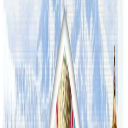
प्रतिक्रिया, गुनासो, सुझाव र सल्लाह छन् भने कृपया हामीलाई निम्न ईमेलमा
पठाउनुहोला । तपाईंको सहयोगले हामीलाई निष्पक्ष र तटस्थ पत्रकारिता गर्न
टेवा पुग्नेछ । सम्पर्क इमेल :
info@nepaltube.com.au
शेयर:
प्रतिक्रिया दिनुहोस
टिप्पणीहरू लोड हुँदैछ…
सम्बन्धित समाचार
अष्ट्रेलियामा नर्सको तलब पाँचौं पटक वृद्धि
२०२६ अगस्ट ३