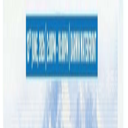
भित्री दक्षिण र भित्री पश्चिम खाद्य क्षेत्रहरूमा अनुगमन गरेर कामदारलाई
६ लाख ८० हजार डलर बराबरको क्षतिपुर्ति भराएको थियो । मेलबर्नको
डेग्रेभ्स स्ट्रीट र हार्डवेयर लेन, ब्रिस्बेन, सिड्नी, एडिलेड, होबारका साथै
लन्सेस्टन, डार्विन, गोल्ड कोस्ट, पर्थ, न्यूकासल, दक्षिण–पूर्वी मेलबर्न र
क्वीन्सल्याण्डको सनसाइन कोस्ट क्षेत्रमा अनुगमन तिब्र बनाइएको थियो
।
फेयर वर्कले सबै कामदारलाई कानुनी तलब सेवा सुविधाको सुनिश्चित
गराउन अनि कामदारमाथी ठगी गर्नेहरुलाई सचेत गराउन अनुगमनलाई
राष्ट्रि मुद्धाका रुपमा तिब्रता दिएको जनाएको छ । कानुन पालनामा
बारम्बार सचेत गराएको फेयर वर्कले तलब, सेवासुविधामा ठगिएमा
निशुल्क कानुनी उपाचारका लागि उजुरी, गुनासो गर्न आह्वान गरेको छ
।
यस वेवसाइटमा प्रकाशित समाचार, विचार र लेखबारे तपाईंको कुनै