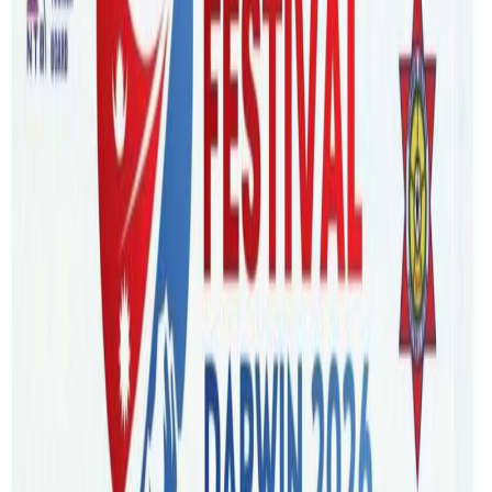
Wednesday, 2023 September 20 / 12:11 pm
अ−
अ
अ+
ब्रिजबेन । फेयर बर्क एम्बुड्सम्यानले अष्ट्रेलियाका खाद्य क्षेत्रहरूको
नियमनलाई तिब्रता दिएको छ । विगत केही समयदेखी फुड
आउटलेटहरुको अनुगमनलाई तिब्रता दिएका फेयर वर्क
इन्स्पेक्टरहरूले यस साता एडिलेडको पश्चिममा फूड आउटलेटहरूको