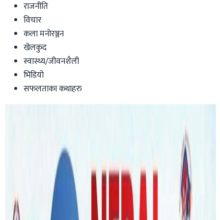
राजनीति
विचार
कला मनोरञ्जन
खेलकुद
स्वास्थ्य/जीवनशैली
भिडियो
सफलताका कथाहरु
Australia
अष्ट्रेलियामा फेयर वर्कको आक्रामक अनुगमन,
कामदार ठग्दा यी व्यवसाय निसानामा !
nepaltube
|