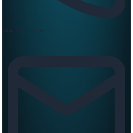
News :
0420397147