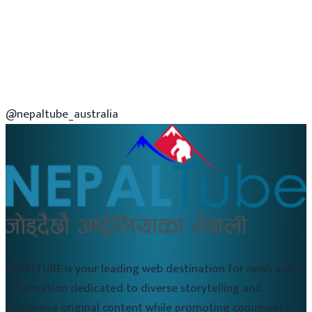
@nepaltube_australia
NEPALTUBE is your leading web destination for news and
information dedicated to diverse storytelling and
immersive original content while promoting community