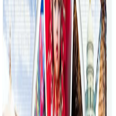
२०२६ जुलाई २४
अन्तर्राष्ट्रिय विद्यार्थी आकर्षित गर्न भिक्टोरियाले बनायो
नयाँ रणनीति
२०२६ जुलाई २३
फिफा विश्वकपमा अस्ट्रेलियाको टोलीका लागि
रणनीति बनाउने नेपाली युवा
२०२६ जुलाई २३
एनपिएल अष्ट्रेलियाको पाँचौं संस्करणमा कृष्ण कार्की
सबैभन्दा महँगा खेलाडी
२०२६ जुलाई १९