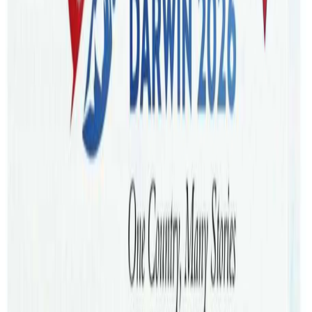
ब्रिजबेन,सिड्नी । अष्ट्रेलियाको ब्रिजबेनमा ‘नेपा फन फेस्ट–२०२३’
आयोजना हुने भएको छ । टि इभेन्टको आयोजनामा ब्रिजबेनको
सेलिस्बरीस्थित लाईभ एचक्युमा अक्टोबर १४ मा ‘Nepa Fun Feast-
2023’ भब्य सास्कृतिक कार्यक्रम हुन लागेको हो ।
शनिबार साझ ५ बजेबाट सुरु भएर १० बजेसम्म जारी हुने सांस्कृतिक
महोत्सबमा ख्यातीप्राप्त कलाकारहरू हिमाल सागर, भारतीय
टेलिभिजन जीटिभीबाट प्रसारण हुँदै आएको चर्चित नृत्य प्रतियोगिता
‘डान्स इन्डिया डान्स-२०१४’ कि विजेता तेरिया फौजा मगर, र मिस
नेपाल २०११ मनीषा जोशीको प्रस्तुती रहने आयोजक टि इभेन्ट्सका
टिका भुर्तेलले जानकारि दिनुभयो । कार्यक्रमको अर्को आकर्षणका
रुपमा सिड्नीका कलाकारहरु जेनिशा गौतम र म्याक्स बाबुको भब्य
सांगीतिक प्रस्तुतीको मज्जा लिन पाइनेछ । ब्रिजबेनको कार्यक्रममा