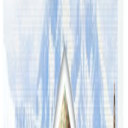
विभिन्न व्यवसायको साथ सहयोग रहेको इभेन्टमा सहभागि हुन
टिकटको २५ रुपैयाँ अष्ट्रेलियन डलर तोकिएको छ । कार्यक्रममा
उपस्थित भई मनोरंजन लिन आयोजकले सिड्नी र आसपासमा
बसोबास गर्ने नेपाली समुदायलाई आह्वन गरेको छ ।
यस वेवसाइटमा प्रकाशित समाचार, विचार र लेखबारे तपाईंको कुनै
प्रतिक्रिया, गुनासो, सुझाव र सल्लाह छन् भने कृपया हामीलाई निम्न ईमेलमा
पठाउनुहोला । तपाईंको सहयोगले हामीलाई निष्पक्ष र तटस्थ पत्रकारिता गर्न
टेवा पुग्नेछ । सम्पर्क इमेल :
info@nepaltube.com.au
शेयर:
प्रतिक्रिया दिनुहोस
टिप्पणीहरू लोड हुँदैछ…