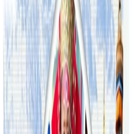
सम्बन्धित समाचार
अष्ट्रेलियामा नर्सको तलब पाँचौं पटक वृद्धि
२०२६ अगस्ट ३
अस्ट्रेलियामा विवाह घट्यो, बढ्यो सम्बन्धविच्छेद
२०२६ जुलाई २९
थापाथलीबाट अष्ट्रेलियाका घरको डिजाइन
२०२६ जुलाई २७
अष्ट्रेलियामा मन्त्रालयका कर्मचारीले भ्रष्टाचार गरेको
भेटिएपछि शिक्षा मन्त्रीले दिइन् राजीनामा