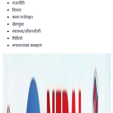
राजनीति
विचार
कला मनोरञ्जन
खेलकुद
स्वास्थ्य/जीवनशैली
भिडियो
सफलताका कथाहरु
Australia
ब्रिजबेन र सिड्नीमा भब्य सांगितिक कार्यक्रम
हुँदै, यी कलाकार आउने !
nepaltube
|