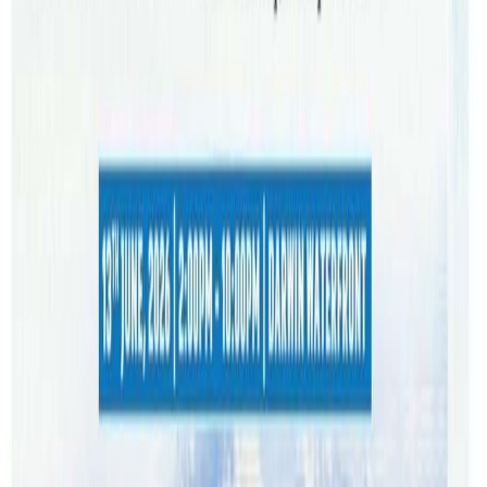
चर्चित टिकटक स्टार मिस पबी समेतको भब्य प्रस्तुती रहनेछ ।
विभिन्न स्थानीय व्यवसायका साथै, नेपाली समूदायका विभिन्न
व्यवसायको साथ सहयोग रहेको इभेन्टमा सहभागि हुन टिकटको २५
रुपैयाँ अष्ट्रेलियन डलर तोकिएको छ । कार्यक्रममा उपस्थित भई
मनोरंजन लिन आयोजकले ब्रिजबेन र यस आसपासमा बसोबास गर्ने
नेपाली समुदायलाई आह्वन गरेको छ ।
सिड्नीमा समेत भब्य सांगितिक कार्यक्रम
यस्तै, अष्ट्रेलियाको सिड्नीस्थित वरियन सेन्टरमा सेप्टेम्बर ३० मै ‘Nepa
Fun Feast-2023’ भब्य सास्कृतिक कार्यक्रम हुनेछ । सेप्टेम्बर ३०
शनिबार साझ ५ बजेबाट सुरु भएर १० बजेसम्म जारी हुने सांस्कृतिक
महोत्सबमा ब्रिजबेनमा प्रस्तुती दिने कलाकारहरुले नै भरपुर मनोरञ्जन
प्रदान गर्नेछन् । विभिन्न स्थानीय व्यवसायका साथै, नेपाली समूदायका