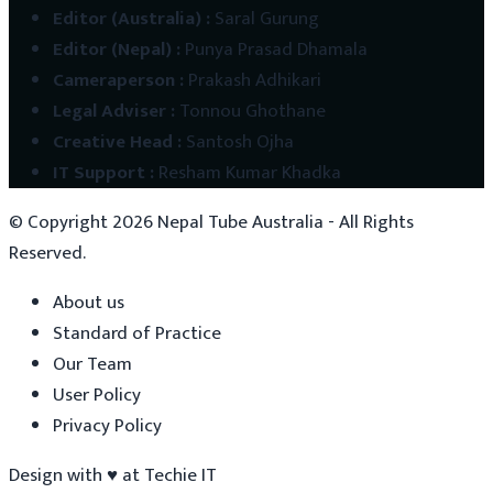
Editor (Australia)
:
Saral Gurung
Editor (Nepal)
:
Punya Prasad Dhamala
Cameraperson
:
Prakash Adhikari
Legal Adviser
:
Tonnou Ghothane
Creative Head
:
Santosh Ojha
IT Support
:
Resham Kumar Khadka
© Copyright
2026
Nepal Tube Australia - All Rights
Reserved.
About us
Standard of Practice
Our Team
User Policy
Privacy Policy
Design with
♥
at
Techie IT