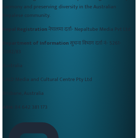
harmony and preserving diversity in the Australian
Nepalese community.
Nepal Registration
नेपालमा दर्ता-
Nepaltube Media Pvt Ltd
Department of Information
सुचना विभाग दर्ता नं-
5261-
2082/83
Australia
CALD Media and Cultural Centre Pty Ltd
Brisbane, Australia
ABN:
84 642 381 173