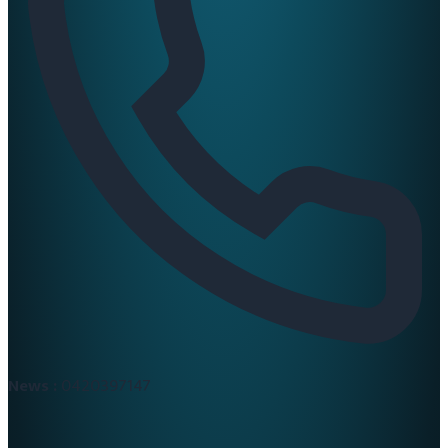
News :
0420397147