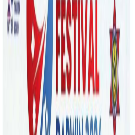
Tuesday, 2023 September 26 / 5:37 pm
अ−
अ
अ+