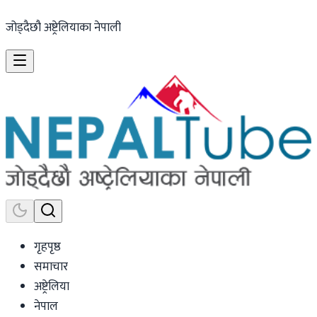
जोड्दैछौ अष्ट्रेलियाका नेपाली
गृहपृष्ठ
समाचार
अष्ट्रेलिया
नेपाल