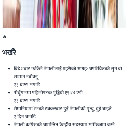
डार्विनमा नेपाल फेस्टिभल हुँदै
२०२६ जुन ११
🔥
भर्खरै
विदेशबाट फर्किने नेपालीलाई प्रहरीको आग्रह: अपरिचितको सुन वा
सामान नबोक्नू
२३ घण्टा अगाडि
पोर्चुगलमा पहिलोपटक गुञ्जियो १९७४ एडी
२३ घण्टा अगाडि
रोमानियामा रेलको ठक्करबाट दुई नेपालीको मृत्यु, दुई घाइते
२ दिन अगाडि
नेपाली कांग्रेसको आमन्त्रित केन्द्रीय सदस्यमा अमेरिकामा बस्ने