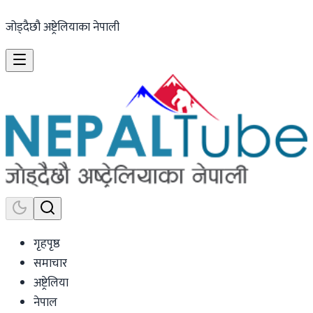
जोड्दैछौ अष्ट्रेलियाका नेपाली
गृहपृष्ठ
समाचार
अष्ट्रेलिया
नेपाल