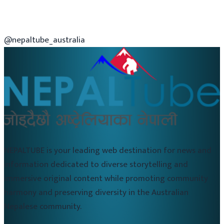
@nepaltube_australia
NEPALTUBE is your leading web destination for news and
information dedicated to diverse storytelling and
immersive original content while promoting community
harmony and preserving diversity in the Australian
Nepalese community.