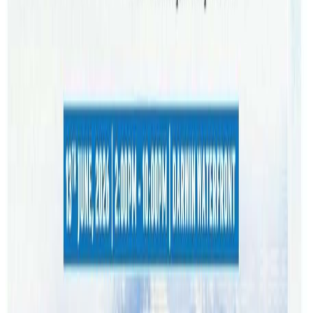
फेब्रअरी १९ बाट विद्यार्थी पढाउन सुरु हुने कलेजले जनाएको छ । हाल
कलेजले १ सय ८० जना विद्यार्थी पढाउने अनुमति पाएको छ । हाललाई
अष्ट्रेलियामै भएको विद्यार्थी (अनसोर) केन्द्रित भर्ना कार्यक्रम चलाउने
तयारी रहेपनि छिट्टै विदेशबाट (अफसोर) समेत विद्यार्थी भर्नामा जोड
दिने कलेजका सिइयो तथा लगानीकर्ता मध्येका रितम्ब थापाले
बताउनुभयो ।
विद्यार्थीलाई व्यवहारिक ज्ञान दिएर जब मार्केटमा जान कलेजले
महत्वपुर्ण भूमिका खेल्ने समेत थापाले बताउनुभयो । नेपाली विद्यार्थीका
लागि छिट्टै छात्रवृत्ति योजना ल्याउन समेत छलफल गरिने सिइयो
थापाको भनाई छ । समाजका विभिन्न क्षेत्रमा पहिचान बनाइसकेका ८
व्यक्तिहरुले सामुहिक रुपमा खोलिएको कलेज भएकाले पढाईको