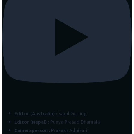
Editor (Australia)
:
Saral Gurung
Editor (Nepal)
:
Punya Prasad Dhamala
Cameraperson
:
Prakash Adhikari