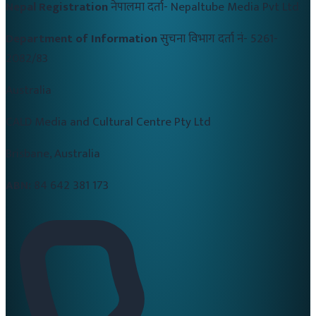
Nepal Registration
नेपालमा दर्ता-
Nepaltube Media Pvt Ltd
Department of Information
सुचना विभाग दर्ता नं-
5261-
2082/83
Australia
CALD Media and Cultural Centre Pty Ltd
Brisbane, Australia
ABN:
84 642 381 173