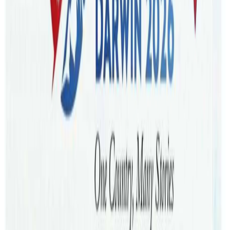
टेक्नोलोजी नामक कलेज खोलेका छन् । स्वदेशी तथा विदेशी
विद्यार्थीलाई ‘भोकेसनल एजुकेशन एण्ड ट्रेनिङ’ भेट शिक्षा पढाउने गरि
स्थापना भएको कलेको आज एक समारोहका बिच उद्घाटन भएको हो
। हाललाई विजनेश, अकाउटिङ र म्यानेजमेन्टका डिप्लोमा र एडभान्स
डिप्लोमाका विभिन्न ६ वटा कोर्षहरु पढाउने गरि कलेजको स्थापना
भएको हो ।