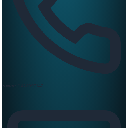
News :
0420397147