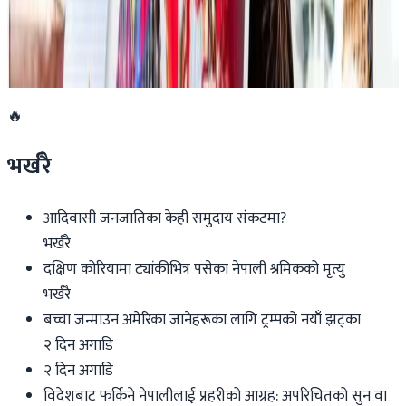
डार्विनमा नेपाल फेस्टिभल हुँदै
२०२६ जुन ११
🔥
भर्खरै
आदिवासी जनजातिका केही समुदाय संकटमा?
भर्खरै
दक्षिण कोरियामा ट्यांकीभित्र पसेका नेपाली श्रमिकको मृत्यु
भर्खरै
बच्चा जन्माउन अमेरिका जानेहरूका लागि ट्रम्पको नयाँ झट्का
२ दिन अगाडि
२ दिन अगाडि
विदेशबाट फर्किने नेपालीलाई प्रहरीको आग्रह: अपरिचितको सुन वा