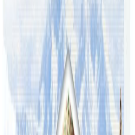
गुणस्तर र विद्यार्थीको भविष्यसंग खेलवाड नगरिने कलेजले जनाएको
छ ।
यस वेवसाइटमा प्रकाशित समाचार, विचार र लेखबारे तपाईंको कुनै
प्रतिक्रिया, गुनासो, सुझाव र सल्लाह छन् भने कृपया हामीलाई निम्न ईमेलमा
पठाउनुहोला । तपाईंको सहयोगले हामीलाई निष्पक्ष र तटस्थ पत्रकारिता गर्न
टेवा पुग्नेछ । सम्पर्क इमेल :
info@nepaltube.com.au
शेयर:
प्रतिक्रिया दिनुहोस
टिप्पणीहरू लोड हुँदैछ…
ट्यागहरू
#Ausbridge
#college