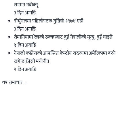
सामान नबोक्नू
३ दिन अगाडि
पोर्चुगलमा पहिलोपटक गुञ्जियो १९७४ एडी
३ दिन अगाडि
रोमानियामा रेलको ठक्करबाट दुई नेपालीको मृत्यु, दुई घाइते
५ दिन अगाडि
नेपाली कांग्रेसको आमन्त्रित केन्द्रीय सदस्यमा अमेरिकामा बस्ने
खगेन्द्र जिसी मनोनीत
५ दिन अगाडि
थप समाचार →