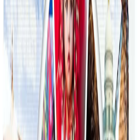
२०२६ जुलाई २४
अन्तर्राष्ट्रिय विद्यार्थी आकर्षित गर्न भिक्टोरियाले बनायो
नयाँ रणनीति
२०२६ जुलाई २३
फिफा विश्वकपमा अस्ट्रेलियाको टोलीका लागि
रणनीति बनाउने नेपाली युवा
२०२६ जुलाई २३
एनपिएल अष्ट्रेलियाको पाँचौं संस्करणमा कृष्ण कार्की
सबैभन्दा महँगा खेलाडी
२०२६ जुलाई १९