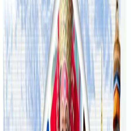
सम्बन्धित समाचार
अष्ट्रेलियामा नर्सको तलब पाँचौं पटक वृद्धि
२०२६ अगस्ट ३
अस्ट्रेलियामा विवाह घट्यो, बढ्यो सम्बन्धविच्छेद
२०२६ जुलाई २९
थापाथलीबाट अष्ट्रेलियाका घरको डिजाइन
२०२६ जुलाई २७
अष्ट्रेलियामा मन्त्रालयका कर्मचारीले भ्रष्टाचार गरेको
भेटिएपछि शिक्षा मन्त्रीले दिइन् राजीनामा