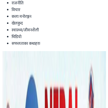
राजनीति
विचार
कला मनोरञ्जन
खेलकुद
स्वास्थ्य/जीवनशैली
भिडियो
सफलताका कथाहरु
Australia
तराईको होली सिड्नीमा पनि, हुनेछन् यी
कलाकार
भोजपुरी, मैथली खाना पनि राखिने