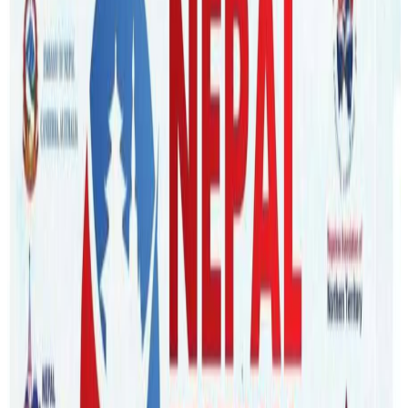
nepaltube
|