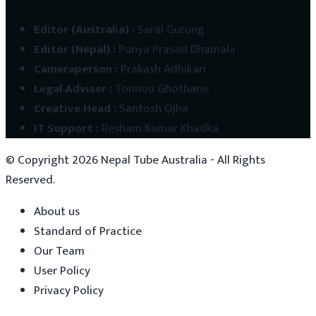
Editor (Australia)
:
Saral Gurung
Editor (Nepal)
:
Punya Prasad Dhamala
Cameraperson
:
Prakash Adhikari
Legal Adviser
:
Tonnou Ghothane
Creative Head
:
Santosh Ojha
IT Support
:
Resham Kumar Khadka
© Copyright
2026
Nepal Tube Australia - All Rights
Reserved.
About us
Standard of Practice
Our Team
User Policy
Privacy Policy