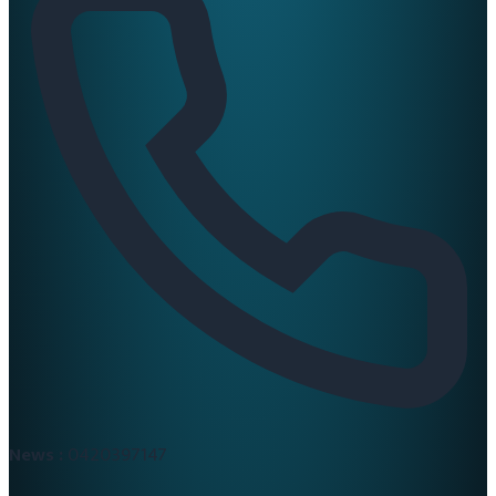
News :
0420397147