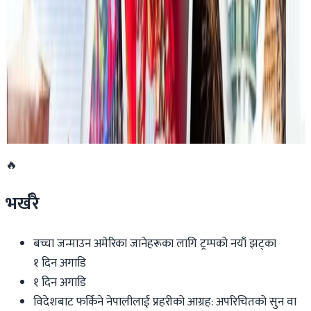
एनपिएल अष्ट्रेलियाको पाँचौं संस्करणमा कृष्ण कार्की
सबैभन्दा महँगा खेलाडी
२०२६ जुलाई १९
डार्विनमा नेपाल फेस्टिभल हुँदै
२०२६ जुन ११
🔥
भर्खरै
बच्चा जन्माउन अमेरिका जानेहरूका लागि ट्रम्पको नयाँ झट्का
१ दिन अगाडि
१ दिन अगाडि
विदेशबाट फर्किने नेपालीलाई प्रहरीको आग्रह: अपरिचितको सुन वा