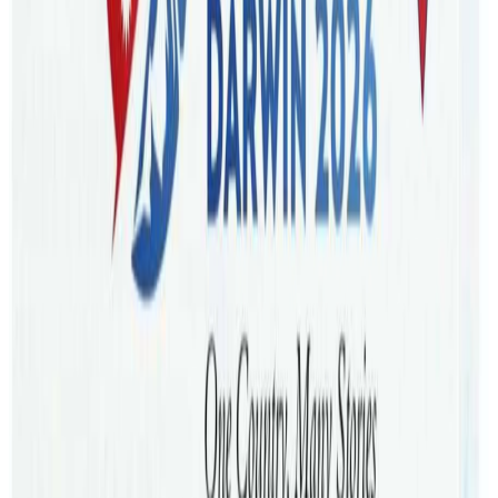
भब्य सांस्कृतिक कार्यक्रमको आयोजना हुने भएको छ । साँझ ५:३०
देखि राति ११ बजेसम्म इन्द्रेणी फंक्सन सेन्टर रक्डेलमा आयोजना
हुनेगरी होली हंगामा कार्यक्रमको अन्तिम तयारी पूरा भएको आयोजक
एशोसिएशन अफ नेपाल तराई इन अष्ट्रेलिया (एन्टा) ले जानकारी
दिएको हो ।
रंगहरुको चाड भनेर चिनिने होली नजिकिदै गर्दा अहिले नेपालमा मात्र
नभई विदेशमा बस्ने नेपालीहरु समेत उत्साहित भएर उत्सवको
तयारीमा लागिरहेका छन् । बिगत १५ बर्ष देखि होलि छठ जस्ता
पर्बहरुलाई व्यापक सहभागिता सहित मनाउदै आइरहेको एन्टा ले यस
पटक पनि नेपालबाट ख्याति प्राप्त कलाकारहरु र अष्ट्रेलियामा रहेका
प्रतिभावान कलकारको जमघट गराएर “होली हंगामा” मनाउन लागेको
संस्थाका अध्यक्ष रंजित शाहले जानकारी दिनुभयो । रंग र संगीतमार्फत
अष्ट्रेलियामा छरिएर रहेको नेपाली समाजलाई जोड्ने प्रयाससहित