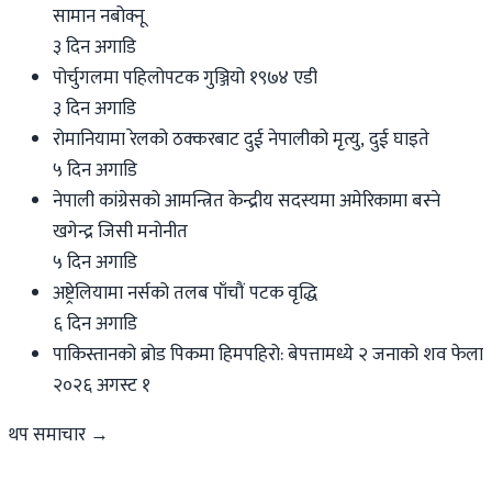
सामान नबोक्नू
३ दिन अगाडि
पोर्चुगलमा पहिलोपटक गुञ्जियो १९७४ एडी
३ दिन अगाडि
रोमानियामा रेलको ठक्करबाट दुई नेपालीको मृत्यु, दुई घाइते
५ दिन अगाडि
नेपाली कांग्रेसको आमन्त्रित केन्द्रीय सदस्यमा अमेरिकामा बस्ने
खगेन्द्र जिसी मनोनीत
५ दिन अगाडि
अष्ट्रेलियामा नर्सको तलब पाँचौं पटक वृद्धि
६ दिन अगाडि
पाकिस्तानको ब्रोड पिकमा हिमपहिरो: बेपत्तामध्ये २ जनाको शव फेला
२०२६ अगस्ट १
थप समाचार →