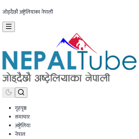
जोड्दैछौ अष्ट्रेलियाका नेपाली
गृहपृष्ठ
समाचार
अष्ट्रेलिया
नेपाल