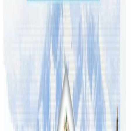
सहयोगमा हुदै आएको सांस्कृतिक उत्सवमा उपस्थित भइ दिनुहुन
आयोजक एन्टाले हार्दिक अनुरोध गरेको छ। डिनर सहितको सो
सांगीतिक कार्यक्रममा प्रवेशका लागि भने निश्चित शुल्क तोकिएको छ ।
४ बर्ष मुनिका बालबालिकाले भने निशुल्क प्रवेश पाउनेछन् ।
यस वेवसाइटमा प्रकाशित समाचार, विचार र लेखबारे तपाईंको कुनै
प्रतिक्रिया, गुनासो, सुझाव र सल्लाह छन् भने कृपया हामीलाई निम्न ईमेलमा
पठाउनुहोला । तपाईंको सहयोगले हामीलाई निष्पक्ष र तटस्थ पत्रकारिता गर्न
टेवा पुग्नेछ । सम्पर्क इमेल :
info@nepaltube.com.au
शेयर: