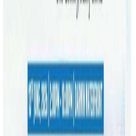
विगत १५ वर्षदेखि होली हंगामा कार्यक्रम आयोजना गर्दै आएको
एन्टाका अध्यक्ष साह बताउनुहुन्छ । यो होली उत्सवमा तराई मधेसको
होली संस्कृति अनुसार पुवा,दईवडा खान र रंगसँगै सांगीतिक माहोलमा
रम्न पाइनेछ ।जहाँ भोजपुरी, मैथली खानाको स्वाद समेत चाख्न पाईनेछ
।
चर्चित नेपाली गायक दिपक लिम्बू,चर्चित भोजपुरी गायक रितेश पाण्डे,
मैथिली गायक जागेश ठाकुर, चर्चित गायिका अनु चौधरीसँगसँगै
स्थानीय कलाकारले बेजोड प्रस्तुति दिनेगरि“होली हंगामा”को भब्य
तयारी भैरहेको छ । होली उत्सवमा स्थानीय कलाकार जेनिशा
गौतमको पनि प्रस्तुती रहनेछ । नेपालबाट आउनुपर्ने अधिकांश
कलाकारको भिसा लागिसक्दा केहीको मात्रै प्रकृयामा रहेको आयोजक
एन्टाले जानकारी दिएको छ ।
अष्ट्रेलियामा रहेका बिभिन्न ब्यापारिक संघ संस्था र समुदाय साथ