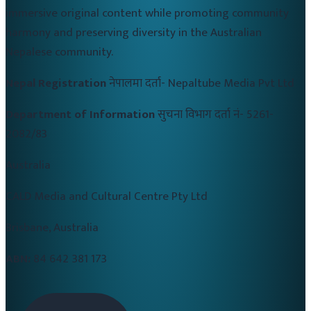
immersive original content while promoting community
harmony and preserving diversity in the Australian
Nepalese community.
Nepal Registration
नेपालमा दर्ता-
Nepaltube Media Pvt Ltd
Department of Information
सुचना विभाग दर्ता नं-
5261-
2082/83
Australia
CALD Media and Cultural Centre Pty Ltd
Brisbane, Australia
ABN:
84 642 381 173