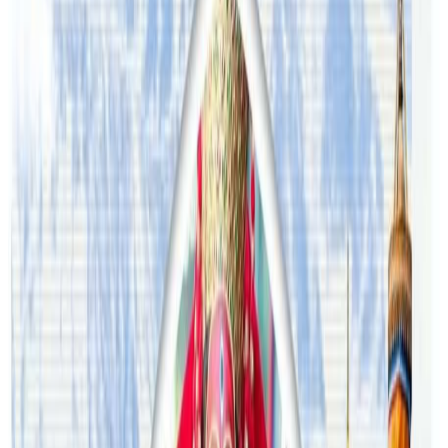
प्रतिक्रिया दिनुहोस
टिप्पणीहरू लोड हुँदैछ…
सम्बन्धित समाचार
अष्ट्रेलियामा नर्सको तलब पाँचौं पटक वृद्धि
२०२६ अगस्ट ३
अस्ट्रेलियामा विवाह घट्यो, बढ्यो सम्बन्धविच्छेद
२०२६ जुलाई २९
थापाथलीबाट अष्ट्रेलियाका घरको डिजाइन