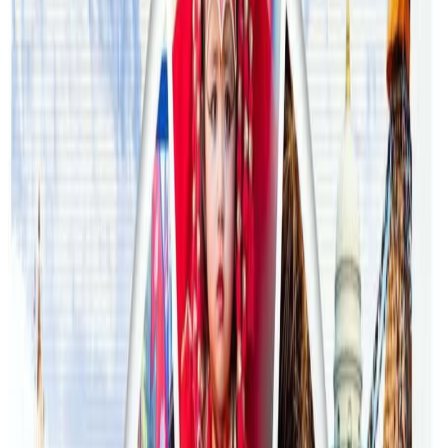
२०२६ जुलाई २७
अष्ट्रेलियामा मन्त्रालयका कर्मचारीले भ्रष्टाचार गरेको
भेटिएपछि शिक्षा मन्त्रीले दिइन् राजीनामा
२०२६ जुलाई २४
अन्तर्राष्ट्रिय विद्यार्थी आकर्षित गर्न भिक्टोरियाले बनायो
नयाँ रणनीति
२०२६ जुलाई २३
फिफा विश्वकपमा अस्ट्रेलियाको टोलीका लागि
रणनीति बनाउने नेपाली युवा
२०२६ जुलाई २३