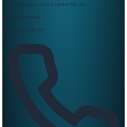
CALD Media and Cultural Centre Pty Ltd
Brisbane, Australia
ABN:
84 642 381 173