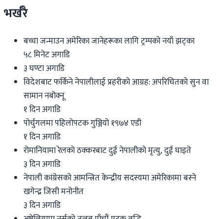
भर्खरै
बच्चा जन्माउन अमेरिका जानेहरूका लागि ट्रम्पको नयाँ झट्का
५८ मिनेट अगाडि
३ घण्टा अगाडि
विदेशबाट फर्किने नेपालीलाई प्रहरीको आग्रह: अपरिचितको सुन वा
सामान नबोक्नू
१ दिन अगाडि
पोर्चुगलमा पहिलोपटक गुञ्जियो १९७४ एडी
१ दिन अगाडि
रोमानियामा रेलको ठक्करबाट दुई नेपालीको मृत्यु, दुई घाइते
३ दिन अगाडि
नेपाली कांग्रेसको आमन्त्रित केन्द्रीय सदस्यमा अमेरिकामा बस्ने
खगेन्द्र जिसी मनोनीत
३ दिन अगाडि
अष्ट्रेलियामा नर्सको तलब पाँचौं पटक वृद्धि