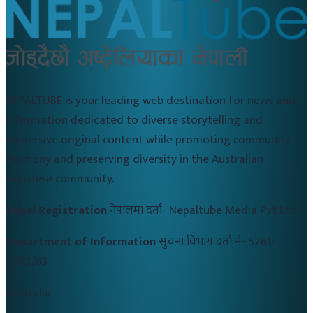
NEPALTUBE is your leading web destination for news and
information dedicated to diverse storytelling and
immersive original content while promoting community
harmony and preserving diversity in the Australian
Nepalese community.
Nepal Registration
नेपालमा दर्ता-
Nepaltube Media Pvt Ltd
Department of Information
सुचना विभाग दर्ता नं-
5261-
2082/83
Australia