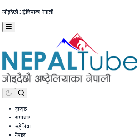
जोड्दैछौ अष्ट्रेलियाका नेपाली
गृहपृष्ठ
समाचार
अष्ट्रेलिया
नेपाल