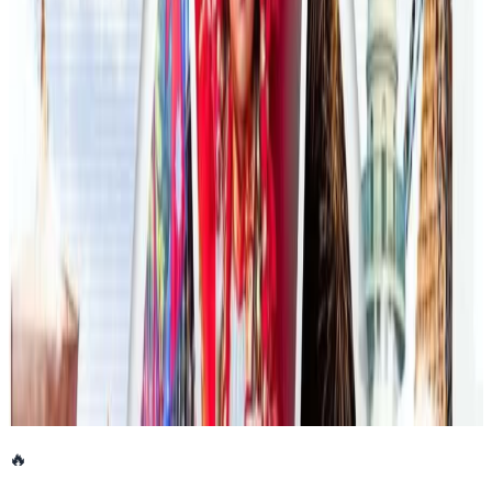
२०२६ जुलाई २३
फिफा विश्वकपमा अस्ट्रेलियाको टोलीका लागि
रणनीति बनाउने नेपाली युवा
२०२६ जुलाई २३
एनपिएल अष्ट्रेलियाको पाँचौं संस्करणमा कृष्ण कार्की
सबैभन्दा महँगा खेलाडी
२०२६ जुलाई १९
डार्विनमा नेपाल फेस्टिभल हुँदै
२०२६ जुन ११
🔥