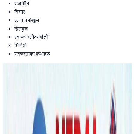
राजनीति
विचार
कला मनोरञ्जन
खेलकुद
स्वास्थ्य/जीवनशैली
भिडियो
सफलताका कथाहरु
Australia
नेपाली नयाँ वर्ष ०८१ को स्वागतमा ब्रिजबेनमा
लाईभ दोहोरी,यस्तो हुनेछ सांस्कृतिक उत्सव !
nepaltube
|