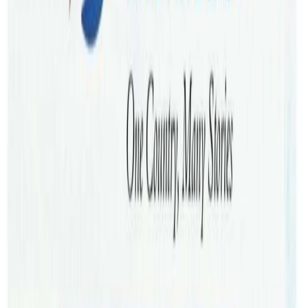
नेपाली नयाँ वर्षमा लाईभ दोहोरी मार्फत मनोरञ्जन प्रदान गर्ने, भेटेरै नयाँ
बर्षको शुभकामना आदान प्रदान गर्नेगरी निशुल्क प्रवेश सहित
ब्रिजबेनको स्ट्राथपाईनमा कार्यक्रम गर्न लागिएको कार्यक्रमका
संयोजक तथा राष्ट्रिय लोक तथा दोहोरी गीत प्रतिष्ठान नेपाल अस्ट्रेलिया
शाखाका सचिव प्रकाश सापकोटाले जानकारी दिनुभयो । दोहोरीमा
नेपालबाट आउनुभएका रमेश बी,जी, मधु क्षेत्री, मेक्सम खाति, अमृत
साप्कोता, कोपिला मगर अनि आयोजक समेतका तर्फबाट झलक
पुन,गिता छ्न्त्याल,रमेश खत्री, रन्जन पराजुली, सुमित्रा ढकालको
धमाकेदार प्रस्तुति हुनेछ ।
एनआरएनए अष्ट्रेलिया समेतको सक्रियतामा हुने सांस्कृतिक उत्सवको
प्रायोजन इसान एजुकेसनले गर्दा अष्ट्रेलियामा रहेका धेरै व्यवसायिक
संस्थाले साथ दिएका छन् । रमाईलो गराउने जिम्मा आफुहरुको भन्दै
आयोजक राष्ट्रिय लोक तथा दोहोरी गीत प्रतिष्ठान अष्ट्रेलियाले काममा