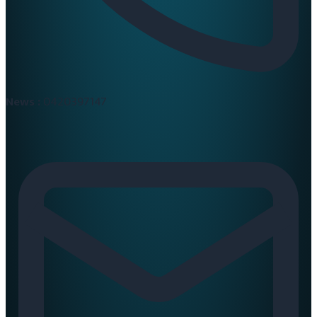
News :
0420397147