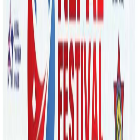
Wednesday, 2024 March 27 / 12:28 pm
अ−
अ
अ+