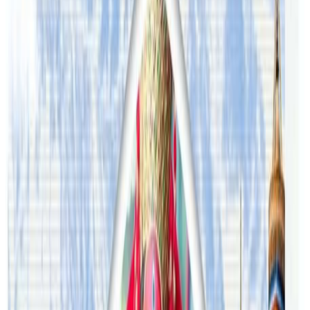
यस वेवसाइटमा प्रकाशित समाचार, विचार र लेखबारे तपाईंको कुनै
प्रतिक्रिया, गुनासो, सुझाव र सल्लाह छन् भने कृपया हामीलाई निम्न ईमेलमा
पठाउनुहोला । तपाईंको सहयोगले हामीलाई निष्पक्ष र तटस्थ पत्रकारिता गर्न
टेवा पुग्नेछ । सम्पर्क इमेल :
info@nepaltube.com.au
शेयर:
प्रतिक्रिया दिनुहोस
टिप्पणीहरू लोड हुँदैछ…
सम्बन्धित समाचार
अष्ट्रेलियामा नर्सको तलब पाँचौं पटक वृद्धि
२०२६ अगस्ट ३