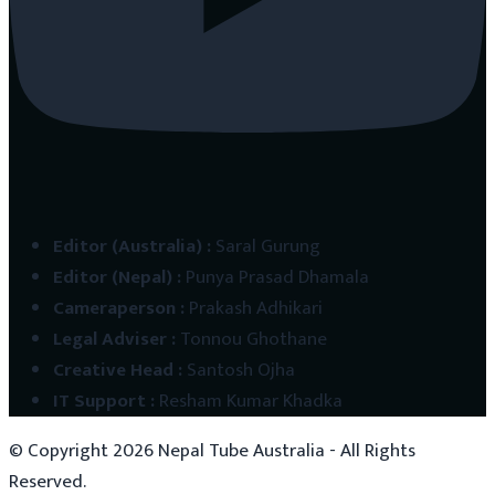
Editor (Australia)
:
Saral Gurung
Editor (Nepal)
:
Punya Prasad Dhamala
Cameraperson
:
Prakash Adhikari
Legal Adviser
:
Tonnou Ghothane
Creative Head
:
Santosh Ojha
IT Support
:
Resham Kumar Khadka
© Copyright
2026
Nepal Tube Australia - All Rights
Reserved.