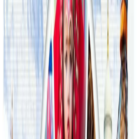
अस्ट्रेलियामा विवाह घट्यो, बढ्यो सम्बन्धविच्छेद
२०२६ जुलाई २९
थापाथलीबाट अष्ट्रेलियाका घरको डिजाइन
२०२६ जुलाई २७
अष्ट्रेलियामा मन्त्रालयका कर्मचारीले भ्रष्टाचार गरेको
भेटिएपछि शिक्षा मन्त्रीले दिइन् राजीनामा
२०२६ जुलाई २४
अन्तर्राष्ट्रिय विद्यार्थी आकर्षित गर्न भिक्टोरियाले बनायो
नयाँ रणनीति