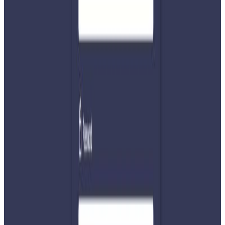
आर्थिक वर्ष २०७६\०७७ मा प्रहरीको साइबर ब्युरोमा दुई हजार तीन
सय एक निवेदन आएकोमा गत आर्थिक वर्ष २०७९\०८० मा नौ हजार
१३ निवेदन परेको तथ्यांकले नै हिंसाको अवस्था बढ्दो देखाएको छ ।
प्रहरीको मानव बेचबिखन अनुसन्धान ब्युरोमा आर्थिक वर्ष २०७९\०८०
मा मानव बेचबिखन तथा अवैध ओसारपसारका एक सय ५७ उजुरी
परेका छन् । यसमा २१० महिला परेका छन् । धेरैले अनलाइन
प्लेटफर्मका माध्ययमबाट चिनेको वा योजना बनाएको पाइएको छ,
मानव बेचबिखनमा समेत साइबर अपराधको हिस्सा निक्कै ठूलो
देखिएको छ । नेपाल जनसाङ्ख्यिक तथा स्वास्थ्य सर्वेक्षण २०२२ को
प्रतिवेदनले समेत नेपालमा १५ देखि ४९ वर्ष उमेर समूहका २३ प्रतिशत
महिलाले १५ वर्षकै उमेरदेखि शारिरीक हिंसा भोगेको उल्लेख छ ।
यस्तो छ कानुनी व्यवस्था
विद्युतीय (इलेक्ट्रोनिक) कारोबार ऐन, २०६३ ले अनलाइनमार्फत