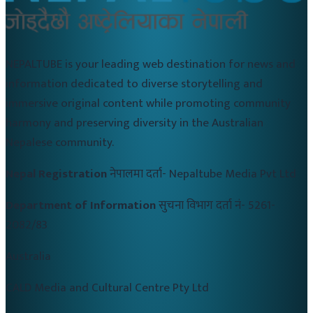
NEPALTUBE is your leading web destination for news and
information dedicated to diverse storytelling and
immersive original content while promoting community
harmony and preserving diversity in the Australian
Nepalese community.
Nepal Registration
नेपालमा दर्ता-
Nepaltube Media Pvt Ltd
Department of Information
सुचना विभाग दर्ता नं-
5261-
2082/83
Australia
CALD Media and Cultural Centre Pty Ltd