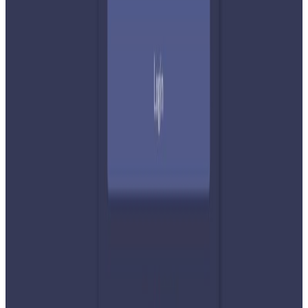
यस वेवसाइटमा प्रकाशित समाचार, विचार र लेखबारे तपाईंको कुनै
प्रतिक्रिया, गुनासो, सुझाव र सल्लाह छन् भने कृपया हामीलाई निम्न ईमेलमा
पठाउनुहोला । तपाईंको सहयोगले हामीलाई निष्पक्ष र तटस्थ पत्रकारिता गर्न
टेवा पुग्नेछ । सम्पर्क इमेल :
info@nepaltube.com.au
शेयर:
प्रतिक्रिया दिनुहोस
टिप्पणीहरू लोड हुँदैछ…
सम्बन्धित समाचार
२०२६ अगस्ट ७
नेपाली कांग्रेसको आमन्त्रित केन्द्रीय सदस्यमा