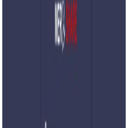
Tuesday, 2024 April 2 / 6:43 pm
अ−
अ
अ+
काठमाडौं । नेपालमा साइबर (अनलाइन) हिंसाको मारमा सबैभन्दा
बढी महिला र बालबालिका रहेको पाइएको छ । साइबर हिंसा
नियन्त्रण बारे संवाहिका समाज नेपाल नामको संस्थाले गरेको पछिल्लो
अध्ययनले १९ वर्ष मुनीका किशोर किशोरीहरु साइबर हिंसाको उच्च
जोखिममा रहेको तथ्य उजागर गरेको हो ।
हिंसामा परेका महिला बालबालिकाका धेरै उजुरीमा जिस्काउने, प्रेम