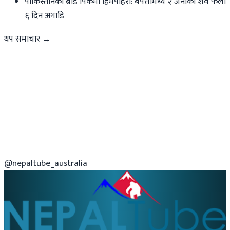
पाकिस्तानको ब्रोड पिकमा हिमपहिरो: बेपत्तामध्ये २ जनाको शव फेला
६ दिन अगाडि
थप समाचार →
@nepaltube_australia