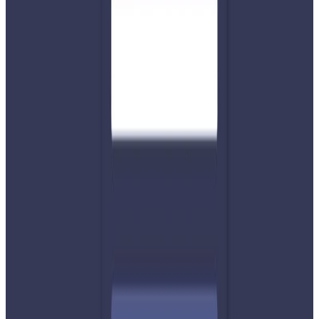
अरुलाई मानसिक यातना दिने वा जिस्काउने व्यवहारलाई हिंसा
मानेको छ । कम्प्युटर, इन्टरनेट लगायतका विद्युतीय सञ्चार
माध्यमहरुबाट महिलालाई जिस्क्याउने, हैरानी गर्ने, अपमान गर्ने वा यस्तै
अन्य कुनै किसिमको अमयार्दित कार्य गर्ने वा गर्न लगाउने व्यक्तिलाई
एक लाख रुपैयाँसम्म जरिबाना वा पाँच वर्षसम्म कैद वा दुवै सजाय हुने
कानुनी व्यवस्था छ । ऐन अन्तर्गत बनेको नियमको उल्लंघन भएमा
उल्लङ्घनकर्तालाई पचास हजार रुपैयाँसम्म जरिबाना वा छ
महिनासम्म कैद वा दुवै सजाय हुने व्यवस्था गरेको छ । कसूरबाट पीडित
व्यक्तिलाई हुन गएको हानीनोक्सानी कसूरदारबाट मनासिव क्षतिपूर्ति
भराई दिने समेत व्यवस्था समेत कानुनमा छ । सामाजिक सञ्जाललाई
असामाजिक रुपमा प्रयोग गर्ने र अनलाइन हिंसा गर्नेहरु कानुनी
कारबाहीबाट केही समय बचेपनि सधै जोगिन नसक्ने प्रहरी प्रवक्ता
भिमप्रसाद ढकाल बताउनुहुन्छ ।