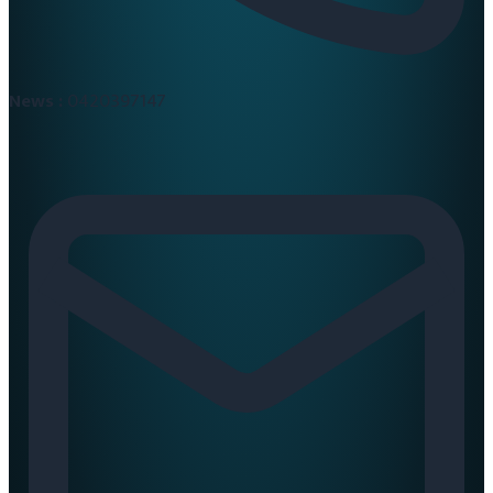
News :
0420397147