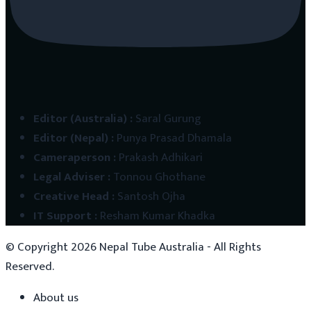
Editor (Australia)
:
Saral Gurung
Editor (Nepal)
:
Punya Prasad Dhamala
Cameraperson
:
Prakash Adhikari
Legal Adviser
:
Tonnou Ghothane
Creative Head
:
Santosh Ojha
IT Support
:
Resham Kumar Khadka
© Copyright
2026
Nepal Tube Australia - All Rights
Reserved.
About us