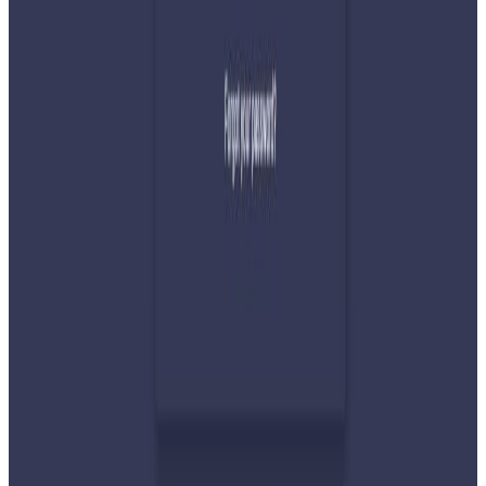
अमेरिकामा बस्ने खगेन्द्र जिसी मनोनीत
२०२६ अगस्ट ४
सुनसरी घटनामा प्रधानमन्त्री बालेनको सम्बोधन- संयम
र सहिष्णुता अपनाउन आह्वान
२०२६ जुलाई ३१
देशभर तनाव बढिरहेका बेला ९ प्रमुख राजनीतिक
दलहरूको संयुक्त अपिल
२०२६ जुलाई ३०
प्रधानमन्त्री शाहलाई भारतको औपचारिक भ्रमण निम्तो
२०२६ जुलाई २९