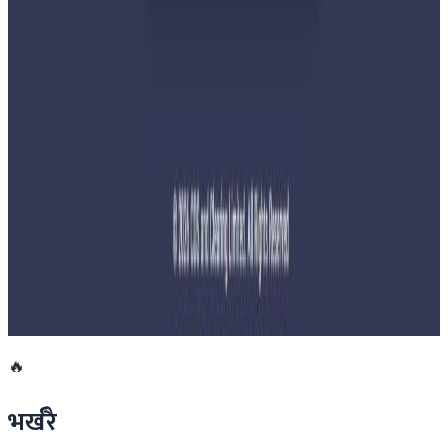
बुद्ध एयरले भित्र्यायो नयाँ एटीआर-७२-६०० विमान
२०२६ जुलाई २९
नेपालमा महिला विदेशी पर्यटकको आकर्षण बढ्दो
२०२६ जुलाई २७
साउन १५ गतेभित्र भित्र शुल्क नबुझाए डिम्याट खाता
रोक्का हुने
२०२६ जुलाई २७
🔥
भर्खरै