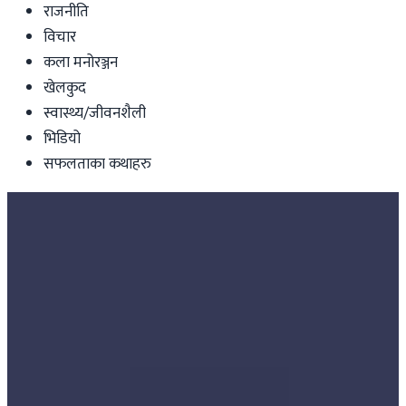
राजनीति
विचार
कला मनोरञ्जन
खेलकुद
स्वास्थ्य/जीवनशैली
भिडियो
सफलताका कथाहरु
Nepal
नेपालमा साइबर हिंसाको मारमा महिला र
बालबालिका, कसरी जोगिने ?
पुण्यप्रसाद धमला
|