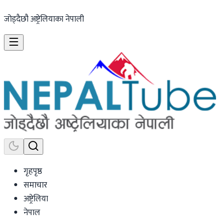
जोड्दैछौ अष्ट्रेलियाका नेपाली
गृहपृष्ठ
समाचार
अष्ट्रेलिया
नेपाल