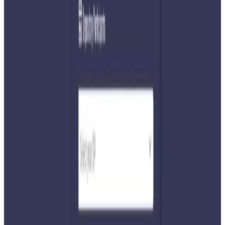
प्रस्ताव वा यौन प्रस्ताव नमान्दा धम्काउने, नग्न तस्बिरमा व्यक्तिको मुहार
जोडी अनलाइनमा राख्ने, अश्लील फोटो तथा भिडियो सामाजिक
सञ्जालमा प्रकाशित गर्ने, सामाजिक सञ्जालमा अन्य व्यक्तिको नाम र
तस्बिर प्रयोग गरेर प्रोफाइल पेज खोलेर बेइज्जत गर्ने तथा दुःख
दिनेलगायतका गतिबिधि गरिएको उल्लेख छ । यसरी अनलाइन
उपकरणको दुरुपयोगबाट हुने गरेका हिंसामा सर्वसाधारण मात्र नभएर
सार्वजनिक छवि भएका, प्रशासक, राजनीतिज्ञ, मानवअधिकार रक्षक,
पत्रकार र सामाजिक अभियन्ता महिलासमेत पर्ने गरेका छन् ।
सामाजिक सञ्जालमा अश्लील गालीगलौज मात्र होइन, बलात्कार गर्ने र
ज्यान मार्नेसम्मको धम्की आउने गरेको गुनासो पीडितले गर्ने गरेका छन्
।
सामाजिक अभियन्ता समेत रहनुभएका सिद्धि गणेश उच्चमाविका
प्राचार्य केशव भण्डारी हातहातमा पुगेको स्मार्ट फोनले सुविधासँगै