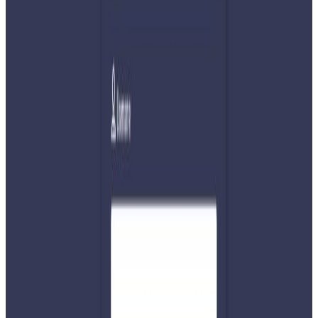
साइबर हिंसाको पीडा किशोर किशोरीहरुमा बढाएको बताउनुहुन्छ ।
सामाजिक सञ्जालको दुरुपयोग गरी हुने चरित्र हत्या, गालीगलौज,
डरधम्की जस्ता गतिविधिले महिला तथा बालबालिकाको मानसिकता र
जीवनयापनमा ठूलो असर पारेको दाबी गर्दै गुम्सिएर बस्ने नभई कानुनी
उपचारमा जान भण्डारीको सुझाब छ । नेपाल प्रहरीको साइबर ब्युरोका
प्रवक्ता दिपककुमार वस्तीले समेत साइबर हिंसा बढेको तर्फ सचेत
गराउँदै सकेसम्म कसैले पठाएका अनलाइन लिङ्कहरुमा क्लिक नगर्न र
अपरिचितले पठाएका कुनै पनि सन्देशहरुको जवाफ नदिन, कुनै हिंसा
भोग्नुपरेमा कोही नजिकका आफन्त वा साथीभाइसँग सार्वजनिक गर्न र
प्रहरीमा उजुरी दिन आह्वान गर्नुभएको छ । साइबर हिंसाले किशोर
किशोरीमा मानसिक तनाव बढी हुने गरेको भन्दै वस्तीले कानुनी
कारबाही बाट बच्न सबैलाई सचेत समेत गराउनुभएको छ ।
यस्तो छ हिंसाको भयाबह अवस्था