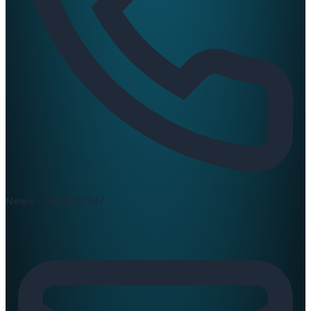
News :
0420397147