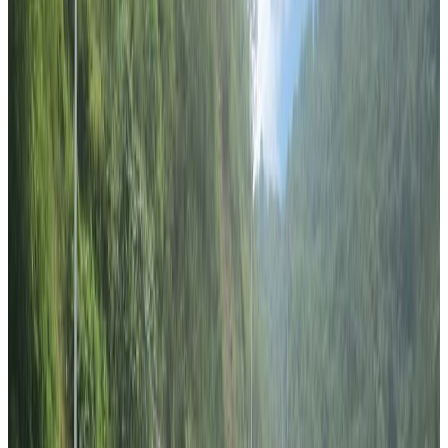
‘विनर सर्कल’ नाम दिईएको युवा समुहले संस्थाको लोगो छापिएको १०/१० वटा
टिसर्ट र टोपी एक आपसमै किनबेच गरेर पैसा संकलन गरेको हो ।
संकलित ६ सय ४१ डलर अर्थात ५० हजार रुपैया दुर्गम भेगका बालबालिकाको
पठनपाठनमा सकृय टिच फर नेपाललाई उपलब्ध गराईएको हो ।
‘शिक्षा नै उज्जवल भविष्यको प्रमुख आधार हो’-विनर सर्कलका रोशन खतिवडाले
भने- ‘विदेशमा बसेर पनि हाम्रा गाउँघरका बालबालिकाले राम्रो शिक्षा पाउन भनेर
सहयोग जुटाएका हौ ।’
यत्ति सहयोगले ठुलै परिवर्तन नआएपनि विदेशमा बसेका युवाहरुलाई देशमा
सहयोग गर्न प्रेरणा दिने खतिवडाको भनाई छ ।
सहयोग कार्यक्रमलाई निरन्तरता दिने विनर सर्कलले जनाएको छ ।