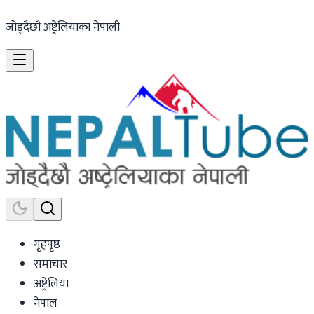
जोड्दैछौ अष्ट्रेलियाका नेपाली
गृहपृष्ठ
समाचार
अष्ट्रेलिया
नेपाल