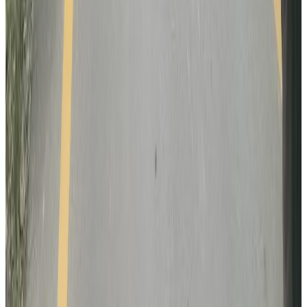
२०२६ अगस्ट १
सुनसरी घटनामा सर्वदलीय बैठक: सरकारको
भूमिकामाथि विपक्षी दलहरूको प्रश्न
२०२६ जुलाई ३०
भौतिक पूर्वाधारमन्त्री आफैंले गाडि चलाएर उद्घाटन
गरे नागढुंगा-काठमाडौं सुरुङमार्ग
२०२६ जुलाई २८
अनुमतिबिनै सञ्चालन भएको साउदी सिप प्रमाणीकरण
केन्द्रमा सरकारको तालाबन्दी
२०२६ जुलाई २७