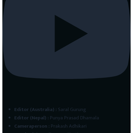
Editor (Australia)
:
Saral Gurung
Editor (Nepal)
:
Punya Prasad Dhamala
Cameraperson
:
Prakash Adhikari