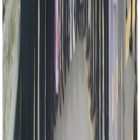
विनर सर्कलकाे लाेगाे जडित टाेपीमा राेशन खतिवडा