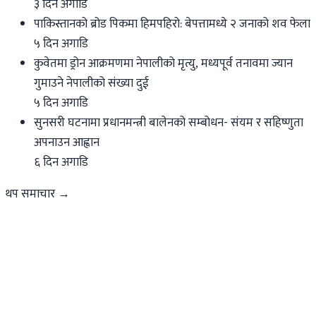
३ दिन अगाडि
पाकिस्तानको ब्रोड पिकमा हिमपहिरो: बेपत्तामध्ये २ जनाको शव फेला
५ दिन अगाडि
कुवेतमा ड्रोन आक्रमणमा नेपालीको मृत्यु, मध्यपूर्व तनावमा ज्यान
गुमाउने नेपालीको संख्या दुई
५ दिन अगाडि
सुनसरी घटनामा प्रधानमन्त्री बालेनको सम्बोधन- संयम र सहिष्णुता
अपनाउन आह्वान
६ दिन अगाडि
थप समाचार →