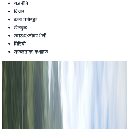
राजनीति
विचार
कला मनोरञ्जन
खेलकुद
स्वास्थ्य/जीवनशैली
भिडियो
सफलताका कथाहरु
News
सिड्नीका नेपाली युवाले बेचे ‘टि सर्ट र टोपी’ ।
पैसा दुर्गमका बालबालिकालाई ।
Nepaltube Australia
|