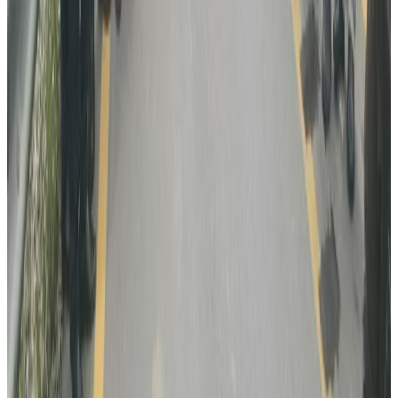
प्रतिक्रिया, गुनासो, सुझाव र सल्लाह छन् भने कृपया हामीलाई निम्न ईमेलमा
पठाउनुहोला । तपाईंको सहयोगले हामीलाई निष्पक्ष र तटस्थ पत्रकारिता गर्न
टेवा पुग्नेछ । सम्पर्क इमेल :
info@nepaltube.com.au
शेयर:
प्रतिक्रिया दिनुहोस
टिप्पणीहरू लोड हुँदैछ…
सम्बन्धित समाचार
विदेशबाट फर्किने नेपालीलाई प्रहरीको आग्रह:
अपरिचितको सुन वा सामान नबोक्नू
२०२६ अगस्ट ६