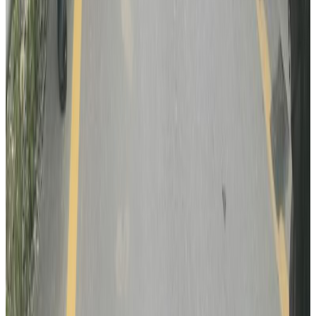
रोमानियामा रेलको ठक्करबाट दुई नेपालीको मृत्यु, दुई
घाइते
२०२६ अगस्ट ४
अष्ट्रेलियामा नर्सको तलब पाँचौं पटक वृद्धि
२०२६ अगस्ट ३
पाकिस्तानको ब्रोड पिकमा हिमपहिरो: बेपत्तामध्ये २
जनाको शव फेला
२०२६ अगस्ट १
कुवेतमा ड्रोन आक्रमणमा नेपालीको मृत्यु, मध्यपूर्व
तनावमा ज्यान गुमाउने नेपालीको संख्या दुई