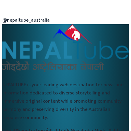
@nepaltube_australia
NEPALTUBE is your leading web destination for news and
information dedicated to diverse storytelling and
immersive original content while promoting community
harmony and preserving diversity in the Australian
Nepalese community.
Nepal Registration
नेपालमा दर्ता-
Nepaltube Media Pvt Ltd