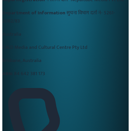
Department of Information
सुचना विभाग दर्ता नं-
5261-
2082/83
Australia
CALD Media and Cultural Centre Pty Ltd
Brisbane, Australia
ABN:
84 642 381 173