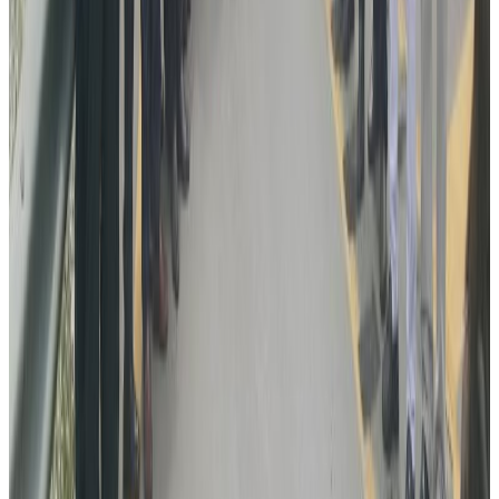
४५ डलर मुल्यको टिसर्ट र ४० डलरकाे टोपी बिक्रीबाट ३८० डलर संकलन
भएको थियो । जसमा रनजे फाउण्डेसनले २ सय र बाकी आपसमै संकलन गरेर
६४१ डलर जम्मा भएको थियो ।
विनर सर्कल फेसबुक ग्रुपमा ३ हजार युवा जोडिएको त्यसका प्रमुख खतिवडाले
जानकारी दिए ।
चार महिनाअघि गठित यो समुहले सिड्नीका नेपाली युवालाई विभिन्न सकारात्मक
कार्यमा अभिप्रेरित गर्दै आएको छ ।
यसका प्रमुख रोशन खतिवडा सिड्नीका युवामाझ चिनिएका नाम हुन् । उनी
यसअघि भिजन फर मोटिभसन नामक युवाको संस्थाका अध्यक्ष समेत रहिसकेका
छन् ।
यस वेवसाइटमा प्रकाशित समाचार, विचार र लेखबारे तपाईंको कुनै