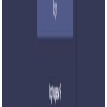
सम्बन्धित समाचार
२०२६ अगस्ट ७
नेपाली कांग्रेसको आमन्त्रित केन्द्रीय सदस्यमा
अमेरिकामा बस्ने खगेन्द्र जिसी मनोनीत
२०२६ अगस्ट ४
सुनसरी घटनामा प्रधानमन्त्री बालेनको सम्बोधन- संयम
र सहिष्णुता अपनाउन आह्वान
२०२६ जुलाई ३१
देशभर तनाव बढिरहेका बेला ९ प्रमुख राजनीतिक
दलहरूको संयुक्त अपिल