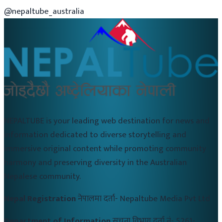
@nepaltube_australia
NEPALTUBE is your leading web destination for news and
information dedicated to diverse storytelling and
immersive original content while promoting community
harmony and preserving diversity in the Australian
Nepalese community.
Nepal Registration
नेपालमा दर्ता-
Nepaltube Media Pvt Ltd
Department of Information
सुचना विभाग दर्ता नं-
5261-