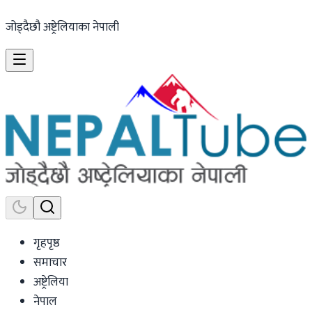
जोड्दैछौ अष्ट्रेलियाका नेपाली
गृहपृष्ठ
समाचार
अष्ट्रेलिया
नेपाल