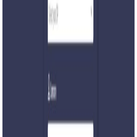
काठमाडौं । र्यापिड टेस्टबाट कोरोना पोजेटिभ देखिएसँगै काठमाडौंको
पेप्सीकोलास्थित सनसिटी अपार्टमेन्टबाट पाटन अस्पताल भर्ना
गरिएका तीन जना मध्ये दुई जनामा कोरोना भाइरस कोभिड १९
संक्रमण पुष्टि भएको छ । र्यापिड किटबाट पोजेटिभ देखिएका मध्ये
टेकुस्थित राष्ट्रिय जनस्वास्थ्य प्रयोगशालामा गरिएको थ्रोट स्वाबको
पीसीआर रिपोर्टमा दुई जनामा कोभिड१९ संक्रमण पुष्टि भएको हो ।
एक जनाको पहिलो परिक्षण नेगेटिभ देखिएपछि थप परिक्षण भैरहेको
स्वास्थ्य तथा जनसंख्या मन्त्रालयले जानकारी दिएको छ ।
सनसिटी
अपार्टमेन्टका यी तीनै जना २८ दिनअघि बेलायतमा नेपाल आएका थिए
। सोमबार स्थानीय नगरपालिकाले गरेको र्यापिड टेष्टका क्रममा
एन्टीबडी पोजेभिट देखिएपछि तीनैजनालाई पाटन अस्पताल भर्ना
गरिएको थियो ।