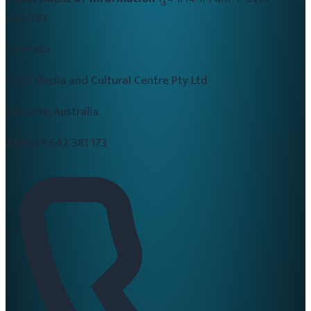
2082/83
Australia
CALD Media and Cultural Centre Pty Ltd
Brisbane, Australia
ABN:
84 642 381 173