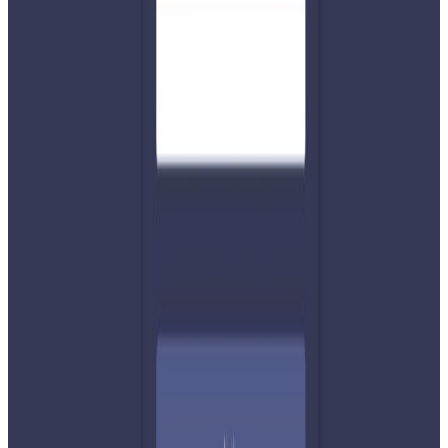
सचिवमा निर्वाचित भएको सोसाइटीकै पूर्व अध्यक्ष प्रविन झाले
जानकारी दिएका छन् । चुनावपछि अपार्टमेन्टमा नयाँ कार्यसमितिलाई
बधाई दिन अर्थमन्त्री डा. खतिवडा समेत पुगेको भनिएपनि आधिकारीक
पुष्टि भएको छैन ।
यस वेवसाइटमा प्रकाशित समाचार, विचार र लेखबारे तपाईंको कुनै
प्रतिक्रिया, गुनासो, सुझाव र सल्लाह छन् भने कृपया हामीलाई निम्न ईमेलमा
पठाउनुहोला । तपाईंको सहयोगले हामीलाई निष्पक्ष र तटस्थ पत्रकारिता गर्न
टेवा पुग्नेछ । सम्पर्क इमेल :
info@nepaltube.com.au
शेयर:
प्रतिक्रिया दिनुहोस
टिप्पणीहरू लोड हुँदैछ…