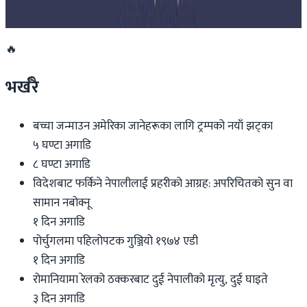
२०२६ जुलाई २७
🔥
भर्खरै
बच्चा जन्माउन अमेरिका जानेहरूका लागि ट्रम्पको नयाँ झट्का
५ घण्टा अगाडि
८ घण्टा अगाडि
विदेशबाट फर्किने नेपालीलाई प्रहरीको आग्रह: अपरिचितको सुन वा
सामान नबोक्नू
१ दिन अगाडि
पोर्चुगलमा पहिलोपटक गुञ्जियो १९७४ एडी
१ दिन अगाडि
रोमानियामा रेलको ठक्करबाट दुई नेपालीको मृत्यु, दुई घाइते
३ दिन अगाडि