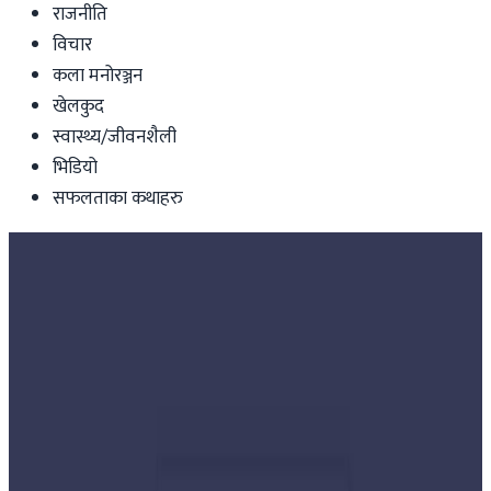
राजनीति
विचार
कला मनोरञ्जन
खेलकुद
स्वास्थ्य/जीवनशैली
भिडियो
सफलताका कथाहरु
Nepal
नेपालको सनसिटी अपार्टमेन्टबाट पाटन
अस्पताल लगिएका दुई जनामा कोरोना संक्रमण
पुष्टि