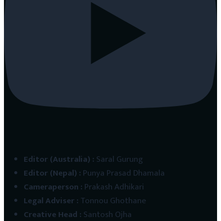
Editor (Australia)
:
Saral Gurung
Editor (Nepal)
:
Punya Prasad Dhamala
Cameraperson
:
Prakash Adhikari
Legal Adviser
:
Tonnou Ghothane
Creative Head
:
Santosh Ojha