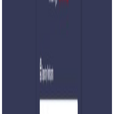
Tuesday, 2020 April 14 / 5:03 pm
अ−
अ
अ+