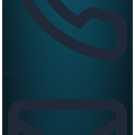
News :
0420397147