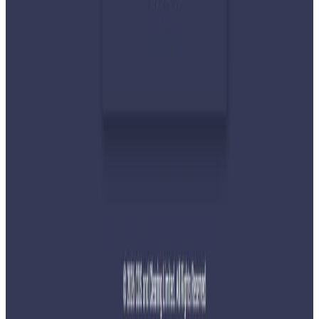
२०२६ जुलाई ३०
प्रधानमन्त्री शाहलाई भारतको औपचारिक भ्रमण निम्तो
२०२६ जुलाई २९
बुद्ध एयरले भित्र्यायो नयाँ एटीआर-७२-६०० विमान
२०२६ जुलाई २९
नेपालमा महिला विदेशी पर्यटकको आकर्षण बढ्दो
२०२६ जुलाई २७
साउन १५ गतेभित्र भित्र शुल्क नबुझाए डिम्याट खाता
रोक्का हुने