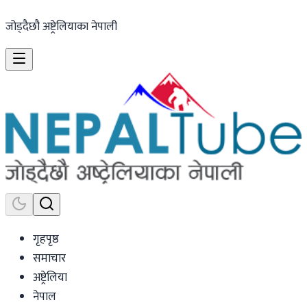
जोड्दैछौ अष्ट्रेलियाका नेपाली
गृहपृष्ठ
समाचार
अष्ट्रेलिया
नेपाल