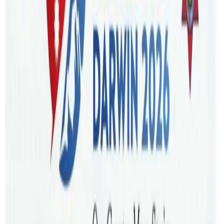
अष्ट्रेलियाको ब्रिजवेनमा एक नेपालीको डेरामा आगलागी हुदा महत्वपुर्ण
कागजपत्र र धनमाल जलेर नष्ट भएको छ ।
ईष्ट व्रिजवेनमा बसोबास गर्दै आएका विद्यार्थी जोडीको डेरामा बिहिबार
साझ आगलागी भएको हो । आगलागीबाट डेरामा रहेको एक थान
ल्यापटप, एक थान आईप्याड, लत्ता कपडा, फर्निचर, दुई हजार डलर
नगद लगायत जलेर नष्ट भएको छ । त्यस्तै शैक्षिक प्रमाणपत्र, पासपोर्ट र
अन्य महत्वपुर्ण कागजात पनि जलेको डेरावाला अधिकारी थरका
युवकले बताए । टेलिफोनमा नेपालट्युबसंग कुरा गर्दै ती युवकले
भने-‘भएभरको लत्ताकपडा जलेर नष्ट भयो, पैसा पनि जल्यो अब के गर्ने
केही सोच्नै सकेको छैन । उनका अनुसार पासपोर्टचाहि आशिंक रुपमा
जलेको छ ।’
७ हजार डलर जतिको धनमाल जलेको ती युवकको अनुमान छ। डेरामा