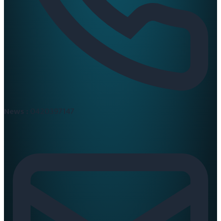
News :
0420397147