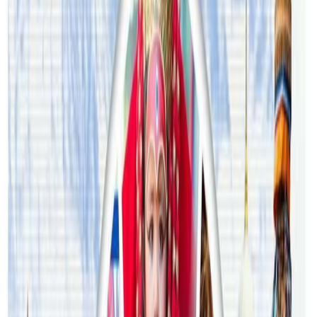
अष्ट्रेलियामा नर्सको तलब पाँचौं पटक वृद्धि
२०२६ अगस्ट ३
अस्ट्रेलियामा विवाह घट्यो, बढ्यो सम्बन्धविच्छेद
२०२६ जुलाई २९
थापाथलीबाट अष्ट्रेलियाका घरको डिजाइन
२०२६ जुलाई २७
अष्ट्रेलियामा मन्त्रालयका कर्मचारीले भ्रष्टाचार गरेको
भेटिएपछि शिक्षा मन्त्रीले दिइन् राजीनामा
२०२६ जुलाई २४