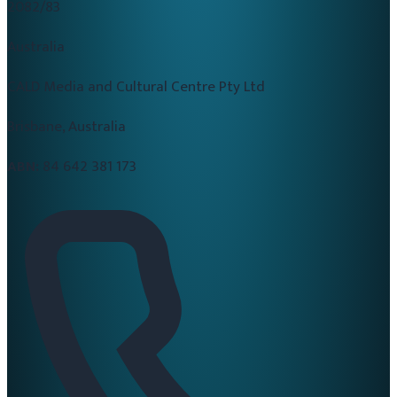
2082/83
Australia
CALD Media and Cultural Centre Pty Ltd
Brisbane, Australia
ABN:
84 642 381 173