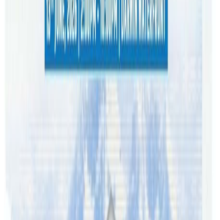
दुई तल्ले घरको माथिल्लो तल्लामा रहेको चार कोठामा ८ जना नेपाली
बस्दै आएका थिए । एउटा कोठामा आगलागी भएपछि प्रहरीले घरनै
सिल गरेको छ । घर सर्न पर्ने भएपछि अहिले त्यहा बस्ने ८ जना नेपाली
तत्कालै कोठा खोजेर सर्नु पर्ने भएको छ ।
कोठा जलेपछि ती जोडी चिनेको दाईको घरमा बसिरहेका छन् ।
काेराेनाले समस्या दिईरहेका बेला बस्ने बास नै जलेपछि याे जाेडी थप
चिन्तामा परेका छन्
घटनास्थलमा एनआरएनए कुईन्सल्याण्डका पदाधिकारी निरिक्षण र
पीडितलाई भेट्न पुगिसकेका छन् । घटनास्थलमै भेटिएका एनआरएनए
कुईन्सल्याण्डका संयोजक उमेश खड्काले आगलागीबाट पीडित बनेका
नेपालीलाई तत्कालै आवश्यकता अनुसारको सहयोग गरिने बताउनुभयो
।