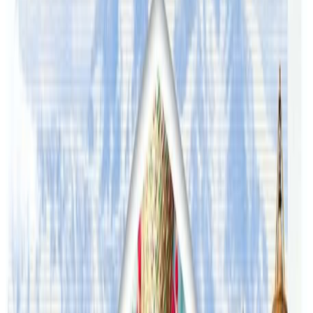
डेरा जलेका जोडीलाई अन्यत्र सार्नका लागि डेरा खोज्ने काममा
उपसंयोजक अमृत खत्री जुटिसकेको खड्काले जानकारी दिनुभयो ।
यस वेवसाइटमा प्रकाशित समाचार, विचार र लेखबारे तपाईंको कुनै
प्रतिक्रिया, गुनासो, सुझाव र सल्लाह छन् भने कृपया हामीलाई निम्न ईमेलमा
पठाउनुहोला । तपाईंको सहयोगले हामीलाई निष्पक्ष र तटस्थ पत्रकारिता गर्न
टेवा पुग्नेछ । सम्पर्क इमेल :
info@nepaltube.com.au
शेयर:
प्रतिक्रिया दिनुहोस
टिप्पणीहरू लोड हुँदैछ…
सम्बन्धित समाचार