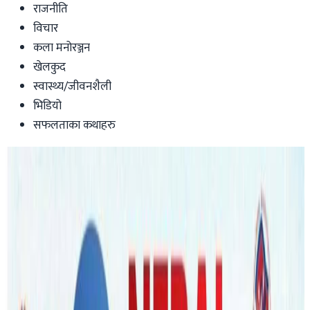
राजनीति
विचार
कला मनोरञ्जन
खेलकुद
स्वास्थ्य/जीवनशैली
भिडियो
सफलताका कथाहरु
Australia
ब्रिजवेनमा नेपाली विद्यार्थीको डेरामा आगलागी,
कागजपत्र र धनमाल जलेर नष्ट ।
Nepaltube Australia
|