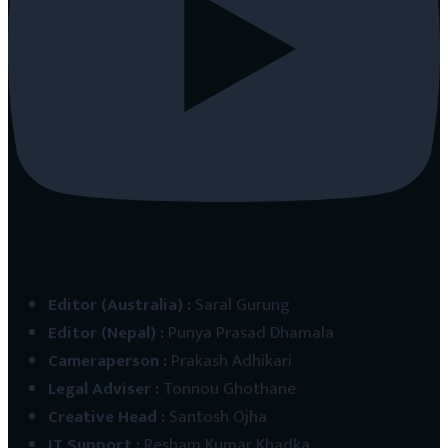
Editor (Australia)
:
Saral Gurung
Editor (Nepal)
:
Punya Prasad Dhamala
Cameraperson
:
Prakash Adhikari
Legal Adviser
:
Tonnou Ghothane
Creative Head
:
Santosh Ojha
IT Support
:
Resham Kumar Khadka