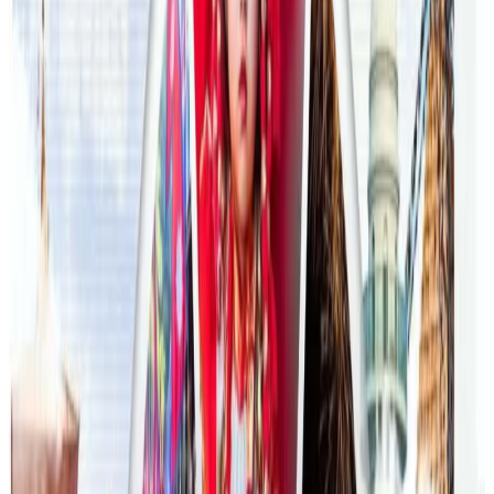
अन्तर्राष्ट्रिय विद्यार्थी आकर्षित गर्न भिक्टोरियाले बनायो
नयाँ रणनीति
२०२६ जुलाई २३
फिफा विश्वकपमा अस्ट्रेलियाको टोलीका लागि
रणनीति बनाउने नेपाली युवा
२०२६ जुलाई २३
एनपिएल अष्ट्रेलियाको पाँचौं संस्करणमा कृष्ण कार्की
सबैभन्दा महँगा खेलाडी
२०२६ जुलाई १९
डार्विनमा नेपाल फेस्टिभल हुँदै