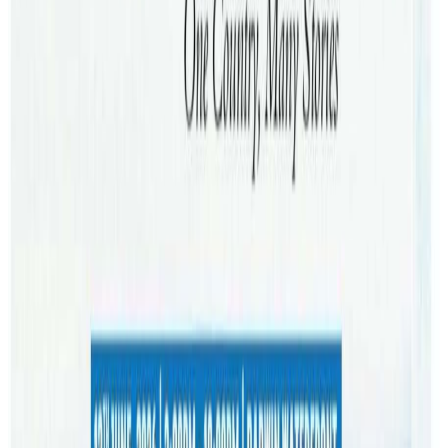
आगलागी भएको खबर ती जोडीले नेपालमा आफन्तलाई नभनेकाले
उनीहरुले आफ्नो पहिचान गोप्य राखिदिन अनुरोध गरेका छन् ।
विद्यार्थी युवती फेडेरेसन विश्वविद्यालयमा मास्टर्स ईन बिजनेस
पढिरहेकी छिन् ।
आगलागीले जलेकाे नेपालीकाे डेरा
दुबै जना काममा गएको बेला बन्द कोठा भित्रबाट आगलागी सुरु भएको
थियो । छिमेकीले दमकललाई खबर गरेका थिए । केही बेरमै दमकलले
आगो नियन्त्रणमा लिएको थियो ।
कोठामा ल्यापटप चार्ज गरेर राखेकाले त्यसैबाट आगो सल्किएको
हुनसक्ने अनुमान छ ।