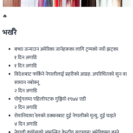
२०२६ जुन ११
🔥
भर्खरै
बच्चा जन्माउन अमेरिका जानेहरूका लागि ट्रम्पको नयाँ झट्का
१ दिन अगाडि
१ दिन अगाडि
विदेशबाट फर्किने नेपालीलाई प्रहरीको आग्रह: अपरिचितको सुन वा
सामान नबोक्नू
२ दिन अगाडि
पोर्चुगलमा पहिलोपटक गुञ्जियो १९७४ एडी
२ दिन अगाडि
रोमानियामा रेलको ठक्करबाट दुई नेपालीको मृत्यु, दुई घाइते
४ दिन अगाडि
नेपाली कांग्रेसको आमन्त्रित केन्द्रीय सदस्यमा अमेरिकामा बस्ने