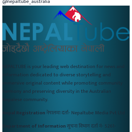
@nepaltube_australia
NEPALTUBE is your leading web destination for news and
information dedicated to diverse storytelling and
immersive original content while promoting community
harmony and preserving diversity in the Australian
Nepalese community.
Nepal Registration
नेपालमा दर्ता-
Nepaltube Media Pvt Ltd
Department of Information
सुचना विभाग दर्ता नं-
5261-