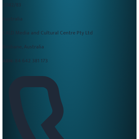
2082/83
Australia
CALD Media and Cultural Centre Pty Ltd
Brisbane, Australia
ABN:
84 642 381 173