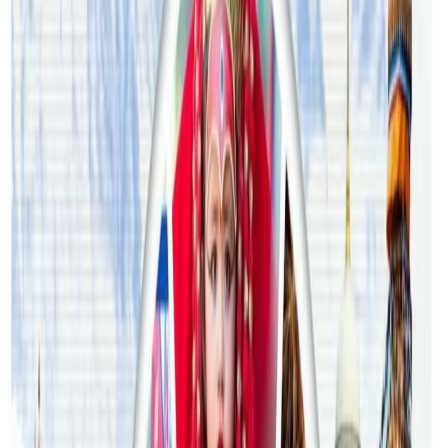
२०२६ अगस्ट ३
अस्ट्रेलियामा विवाह घट्यो, बढ्यो सम्बन्धविच्छेद
२०२६ जुलाई २९
थापाथलीबाट अष्ट्रेलियाका घरको डिजाइन
२०२६ जुलाई २७
अष्ट्रेलियामा मन्त्रालयका कर्मचारीले भ्रष्टाचार गरेको
भेटिएपछि शिक्षा मन्त्रीले दिइन् राजीनामा
२०२६ जुलाई २४
अन्तर्राष्ट्रिय विद्यार्थी आकर्षित गर्न भिक्टोरियाले बनायो
नयाँ रणनीति