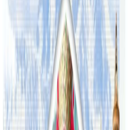
यस वेवसाइटमा प्रकाशित समाचार, विचार र लेखबारे तपाईंको कुनै
प्रतिक्रिया, गुनासो, सुझाव र सल्लाह छन् भने कृपया हामीलाई निम्न ईमेलमा
पठाउनुहोला । तपाईंको सहयोगले हामीलाई निष्पक्ष र तटस्थ पत्रकारिता गर्न
टेवा पुग्नेछ । सम्पर्क इमेल :
info@nepaltube.com.au
शेयर:
प्रतिक्रिया दिनुहोस
टिप्पणीहरू लोड हुँदैछ…
सम्बन्धित समाचार
अष्ट्रेलियामा नर्सको तलब पाँचौं पटक वृद्धि