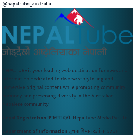
@nepaltube_australia
NEPALTUBE is your leading web destination for news and
information dedicated to diverse storytelling and
immersive original content while promoting community
harmony and preserving diversity in the Australian
Nepalese community.
Nepal Registration
नेपालमा दर्ता-
Nepaltube Media Pvt Ltd
Department of Information
सुचना विभाग दर्ता नं-
5261-