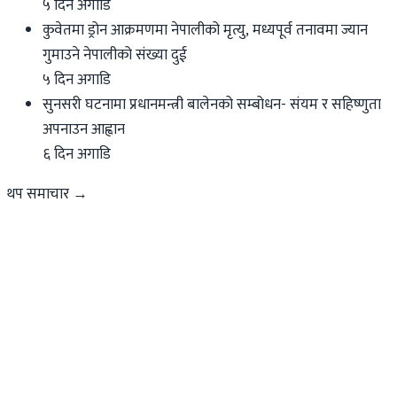
५ दिन अगाडि
कुवेतमा ड्रोन आक्रमणमा नेपालीको मृत्यु, मध्यपूर्व तनावमा ज्यान
गुमाउने नेपालीको संख्या दुई
५ दिन अगाडि
सुनसरी घटनामा प्रधानमन्त्री बालेनको सम्बोधन- संयम र सहिष्णुता
अपनाउन आह्वान
६ दिन अगाडि
थप समाचार →