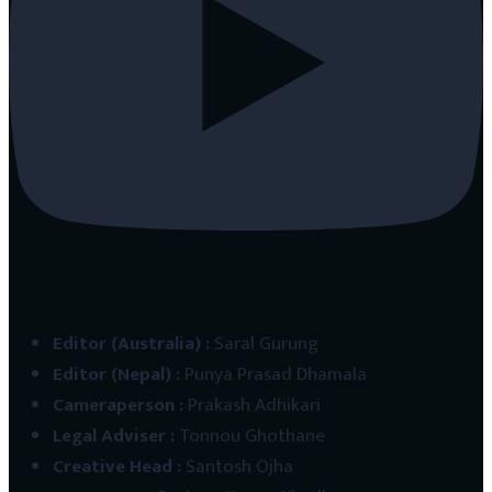
Editor (Australia)
:
Saral Gurung
Editor (Nepal)
:
Punya Prasad Dhamala
Cameraperson
:
Prakash Adhikari
Legal Adviser
:
Tonnou Ghothane
Creative Head
:
Santosh Ojha