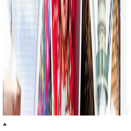
२०२६ जुलाई २३
फिफा विश्वकपमा अस्ट्रेलियाको टोलीका लागि
रणनीति बनाउने नेपाली युवा
२०२६ जुलाई २३
एनपिएल अष्ट्रेलियाको पाँचौं संस्करणमा कृष्ण कार्की
सबैभन्दा महँगा खेलाडी
२०२६ जुलाई १९
डार्विनमा नेपाल फेस्टिभल हुँदै
२०२६ जुन ११
🔥