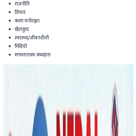
राजनीति
विचार
कला मनोरञ्जन
खेलकुद
स्वास्थ्य/जीवनशैली
भिडियो
सफलताका कथाहरु
Australia
तास्मेनियामा फसेका मध्ये ५० ह्वेलको जिवित
उद्धार, ३ सय ८० मृत भेटिए
फसेका अन्य ३० ह्वेलको उद्धार कार्य जारी