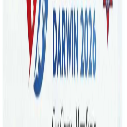
३८० ह्वेल मरेको अवस्थामा भेटिएका छन् भने ५० वटालाई बचाइएको
छ । अस्ट्रेलियाको इतिहासमै सबैभन्दा धेरै ह्वेल समूद्रको किनारमा
फसेको घटनामा अहिलेसम्म ३८० वटा मरेको स्थानीय अधिकारीले पुष्टि
गरेका हुन् ।
गएको सोमबार तास्मेनियाको पश्चिमी तटीय क्षेत्रमा सयौँ ह्वेल फसेको
पाइएसँगै फसेका ह्वेललाई समुद्रमा फर्काउनका लागि ६० जना भन्दा
बढी उद्धारकर्मीले प्रयास गरेका थिए । किनारको बालुवामा फसेका ह्वेल
पानीमा फर्किन नसक्दा धेरै मरेको अवस्थामा पाइएको छ भने
अहिलेसम्म उद्धारकर्मीले ५० वटा ह्वेललाई बचाउन सफल भएका छन् ।
तटीय क्षेत्रमा अझै करिब ३० वटा ह्वेल फसेको र उनीहरुलाई उद्धार गर्ने
प्रयासमा भइरहेको अस्ट्रेलियाका सञ्चारमाध्यमले जनाएका छन् ।
उद्धारकर्मीले कठिन प्रयास गरी केही ह्वेललाई पुनः समुद्रमा फर्काएका