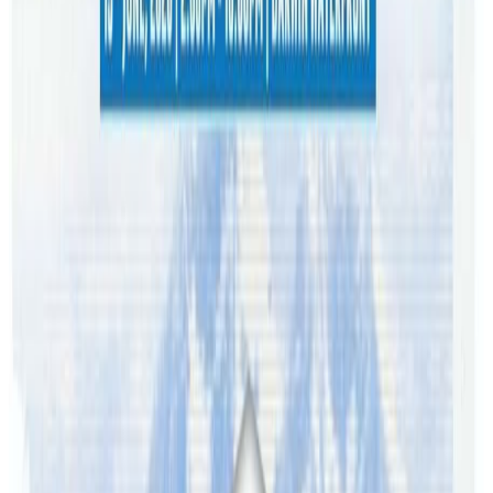
दाबी छ । अस्टे«लियामा पाइने मध्ये ८० प्रतिशत बढी ह्वेल तास्मेनियामै
पाइने गरेको सरकारी आँकलन छ । यसअघि सन् १९३५ मा २९४ तथा
सन् २००९ मा झण्डै २०० ह्वेल तास्मेनियाको समुद्री किनारमा फसेका
थिए ।
केही होयल आफै पौडिएर पानीभित्र फर्किएका छन् । अन्य जिवित
होयललाई समुन्द्रमा फर्काउन अझै केही दिन लाग्ने बताइएको छ ।
तास्मेनिया सरकारले ह्वेलहरु जीवित रहेसम्म नै उद्धारको प्रयास जारी
रहने जनाएको छ । photo- ABC