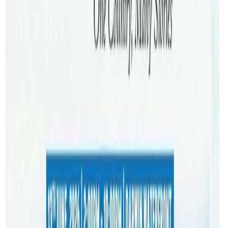
छन् । गएको सोमबार समद्री छालसँगै किनारमा पुगेर त्यहिँ फसेका
झण्डै २७० ह्वेल देखिएका थिए । हेलिकप्टर मार्फत गरिएको
निरीक्षणका क्रममा नजिकै अर्को स्थानमा अरु २०० ह्वेल फसेको
अवस्था देखिएका थिए । दुवै स्थानका ह्वेल एकै समूहका रहेको अनुमान
गरिएको छ । यो घटनालाई भने समुन्द्री जीवबारे अध्ययन अनुसन्धान
गर्ने वैज्ञानिकहरुले पनि विरलै हुने घटनाको रुपमा हेरिरहेका छन् ।
अस्ट्रेलियामा पाइने मध्ये ८० प्रतिशत भन्दा बढी ह्वेलहरु तास्मेनियामा
होयलहरु यत्ति ठुलो संख्यामा किन र कसरी समुन्द्र किनारमा आए भन्ने
यकिन कारण खुलिसकेको छैन । यद्यपी अष्ट्रेलिया र न्युजिल्याण्डका
विभिन्न प्रजातिका ह्वेल माछाहरुले विभिन्न ऋतुमा सयौ संख्यामा
बसाइसराई गर्ने गरेका छन् । यस्तो यात्रामा सामाजिक मानिने पाइलट
ह्वेलले आफ्नो नेता पछ्याउने गर्छन । नेताले कहिलेकाहि गलत बाटो
समाउदा गन्तव्यको साटो किनारमा आइपुग्ने गरेको वैज्ञानिकहरुको