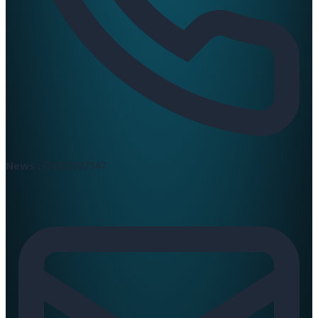
News :
0420397147