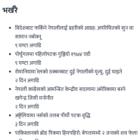
भर्खरै
विदेशबाट फर्किने नेपालीलाई प्रहरीको आग्रह: अपरिचितको सुन वा
सामान नबोक्नू
९ घण्टा अगाडि
पोर्चुगलमा पहिलोपटक गुञ्जियो १९७४ एडी
९ घण्टा अगाडि
रोमानियामा रेलको ठक्करबाट दुई नेपालीको मृत्यु, दुई घाइते
२ दिन अगाडि
नेपाली कांग्रेसको आमन्त्रित केन्द्रीय सदस्यमा अमेरिकामा बस्ने
खगेन्द्र जिसी मनोनीत
२ दिन अगाडि
अष्ट्रेलियामा नर्सको तलब पाँचौं पटक वृद्धि
३ दिन अगाडि
पाकिस्तानको ब्रोड पिकमा हिमपहिरो: बेपत्तामध्ये २ जनाको शव फेला