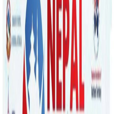
nepaltube
|