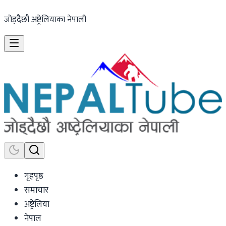
जोड्दैछौ अष्ट्रेलियाका नेपाली
गृहपृष्ठ
समाचार
अष्ट्रेलिया
नेपाल