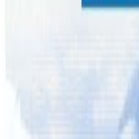
काठमाडौं । चालु आर्थिक वर्षको पहिलो ५ महिना अर्थात साउनदेख
हजार ३१७ जना पर्यटक नेपाल भ्रमणमा आएका छन् । बेलायतबाट 
टर्कीबाट ३०३ जना पर्यटक नेपाल आउँदा पछिल्लो ५ महिनामा अष्ट्र
माल्दिभ्सबाट १०६, मेक्सिकोबाट ११२, पोर्चुगलबाट १००, श्रीलंक
जुनसुकै मुलुकबाट आउने पर्यटकका लागि खुला गरिएकोमा अहिल
आँकलन गरिएको छ ।
५ महिनामा डेढ लाख बढी नेपाली स्वदेश फर्किए
चालू आर्थिक वर्षको ५ महिनामा १ लाख ५४ हजार २२१ जना नेपाली स