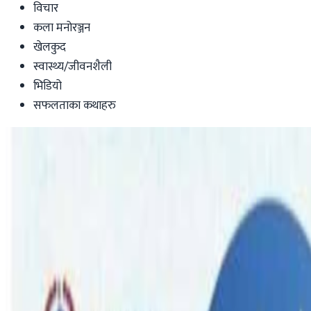
विचार
कला मनोरञ्जन
खेलकुद
स्वास्थ्य/जीवनशैली
भिडियो
सफलताका कथाहरु
Australia
साउनदेखी मंसिरसम्म ६ हजार २८० पर्यटक नेपाल भित
nepaltube
|