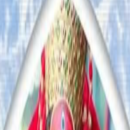
ाडेको पाइएको छ । त्रिभुवन विमानस्थलबाट ५ महिनामा नेपाली र विदे
 गुनासो, सुझाव र सल्लाह छन् भने कृपया हामीलाई निम्न ईमेलमा पठाउनुहोला । 