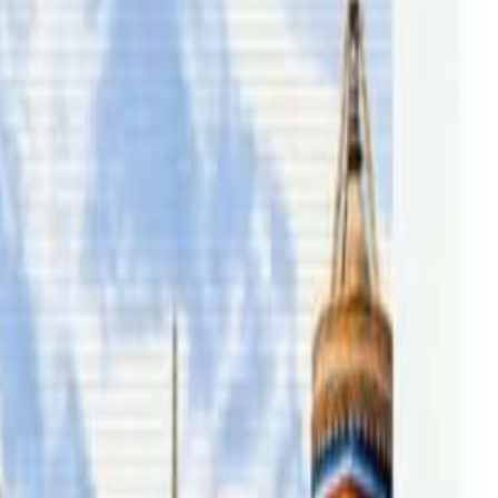
शी गरी कुल १ लाख ६० हजार ५ सय १ जना यात्रु नेपाल भित्रिदा ८९
तपाईंको सहयोगले हामीलाई निष्पक्ष र तटस्थ पत्रकारिता गर्न टेवा पुग्नेछ ।