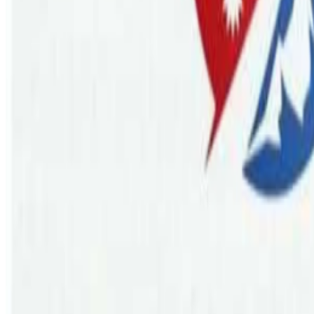
Wednesday, 2020 December 23 / 6:00 am
अ−
अ
अ+