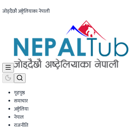
जोड्दैछौ अष्ट्रेलियाका नेपाली
गृहपृष्ठ
समाचार
अष्ट्रेलिया
नेपाल
राजनीति