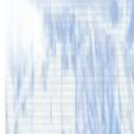
महिनामा ६१ हजार ३५१ पुरुष र १६ हजार ८७८ जना महिलाले नेपाल छ
हजार ८ सय ९० जना यात्रु उडान मार्फत विदेश प्रस्थान गरेका छन् ।
यस वेवसाइटमा प्रकाशित समाचार, विचार र लेखबारे तपाईंको कुनै प्रतिक्रिया,
सम्पर्क इमेल :
info@nepaltube.com.au
शेयर:
प्रतिक्रिया दिनुहोस
टिप्पणीहरू लोड हुँदैछ…
सम्बन्धित समाचार
अष्ट्रेलियामा नर्सको तलब पाँचौं पटक वृद्धि