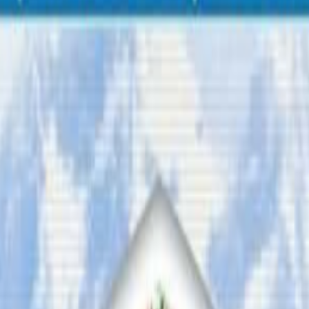
ी मंसिरसम्म ६ हजार २ सय ८० जना पर्यटक नेपाल भित्रिएका छन् । 
९ सय १ जना, चीनबाट ५ सय ७६ जना र भारतबाट ४३१ जना पर्यटक न
ेलियाबाट १ सय ३५ जना पर्यटक नेपाल भ्रमणमा आएको पाइएको छ । रसि
ाबाट १०२ जना नेपाल भ्रमणमा निश्किएका छन् । संयुक्त राष्ट्रसंघी
े बेलायतबाट भने नेपाल आउन रोक लगाइएको छ । पछिल्लो समय भ
्वदेश फर्किएका छन् । यो अवधिमा नेपालबाट ७८ हजार २३४ जना नेपाली