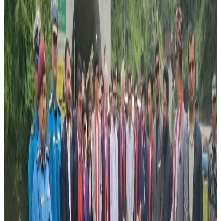
हमला लगत्तै अस्पताल लगिएका राजदूत अटानासियोलाई
चिकित्सकले मृत घोषणा गरेका छन् । पूर्वी कंगोमा संयुक्त राष्ट्रसंघको
एउटा टोलीमा सामेल उहाँ विश्व खाद्य कार्यक्रमसँग आवद्ध रहनुभएको
थियो । उक्त टोलीमा सहभागी इटालीका एक प्रहरी अधिकारी समेतको
मृत्यु भएको छ । कंगोको विदेश मन्त्रालयले उक्त घटनाको पुष्टि गर्दै
घटनाप्रति दुःख प्रकट गरेपनि हमलामा कसको संलग्नता छ भन्ने प्रस्ट हुन
सकेको छैन । ४३ वर्षीय राजदूत अटानासियो सन् २०१७ देखि कंगोमा
कार्यरत हुनुहुन्थ्यो ।
कयौं वर्ष गृहयुद्ध झेलेको कंगोमा सन् १९९४ देखि २००३ बीचको
अवधिमा करिब ५० लाख मानिसको मृत्यु भएको थियो । देशको पूर्वी
क्षेत्रमा अझै पनि दर्जनौं सशस्त्र समूह क्रियाशील रहेका कारण
हिंसात्मक घटनाले निरन्तरता पाउँदै आएका छन् ।