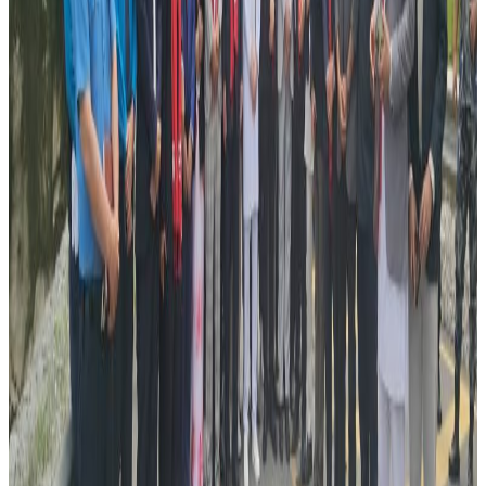
यस वेवसाइटमा प्रकाशित समाचार, विचार र लेखबारे तपाईंको कुनै
प्रतिक्रिया, गुनासो, सुझाव र सल्लाह छन् भने कृपया हामीलाई निम्न ईमेलमा
पठाउनुहोला । तपाईंको सहयोगले हामीलाई निष्पक्ष र तटस्थ पत्रकारिता गर्न
टेवा पुग्नेछ । सम्पर्क इमेल :
info@nepaltube.com.au
शेयर:
प्रतिक्रिया दिनुहोस
टिप्पणीहरू लोड हुँदैछ…
सम्बन्धित समाचार
विदेशबाट फर्किने नेपालीलाई प्रहरीको आग्रह:
अपरिचितको सुन वा सामान नबोक्नू