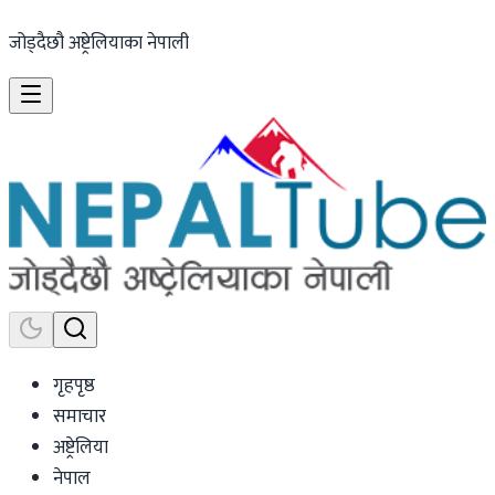
जोड्दैछौ अष्ट्रेलियाका नेपाली
गृहपृष्ठ
समाचार
अष्ट्रेलिया
नेपाल