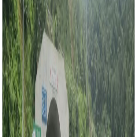
Tuesday, 2021 February 23 / 5:40 am
अ−
अ
अ+
एजेन्सी । प्रजातान्त्रिक गणतन्त्र कंगोमा इटालीका राजदूतको हत्या
भएको छ । सोमबार स्थानीय समयानुसार बिहान १० बजेर १५ मिनेट
भएको एक हमलामा इटालियन राजदूत लुका अटानासियो मारिएका
हुन् ।