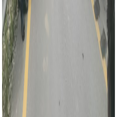
कुवेतमा ड्रोन आक्रमणमा नेपालीको मृत्यु, मध्यपूर्व
तनावमा ज्यान गुमाउने नेपालीको संख्या दुई
२०२६ अगस्ट १
सुनसरी घटनामा सर्वदलीय बैठक: सरकारको
भूमिकामाथि विपक्षी दलहरूको प्रश्न
२०२६ जुलाई ३०
भौतिक पूर्वाधारमन्त्री आफैंले गाडि चलाएर उद्घाटन
गरे नागढुंगा-काठमाडौं सुरुङमार्ग
२०२६ जुलाई २८
अनुमतिबिनै सञ्चालन भएको साउदी सिप प्रमाणीकरण
केन्द्रमा सरकारको तालाबन्दी