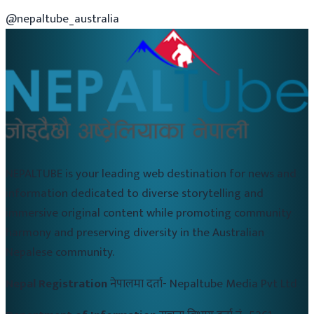
@nepaltube_australia
NEPALTUBE is your leading web destination for news and
information dedicated to diverse storytelling and
immersive original content while promoting community
harmony and preserving diversity in the Australian
Nepalese community.
Nepal Registration
नेपालमा दर्ता-
Nepaltube Media Pvt Ltd