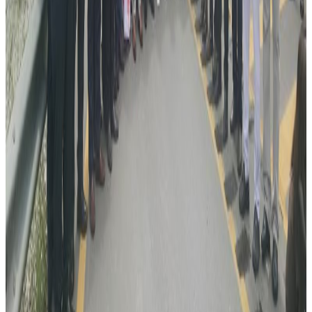
२०२६ अगस्ट ६
रोमानियामा रेलको ठक्करबाट दुई नेपालीको मृत्यु, दुई
घाइते
२०२६ अगस्ट ४
अष्ट्रेलियामा नर्सको तलब पाँचौं पटक वृद्धि
२०२६ अगस्ट ३
पाकिस्तानको ब्रोड पिकमा हिमपहिरो: बेपत्तामध्ये २
जनाको शव फेला
२०२६ अगस्ट १