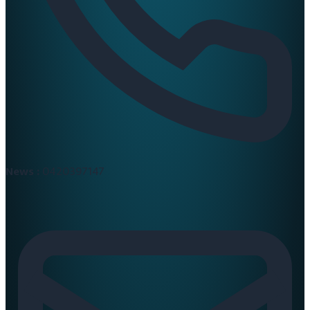
News :
0420397147