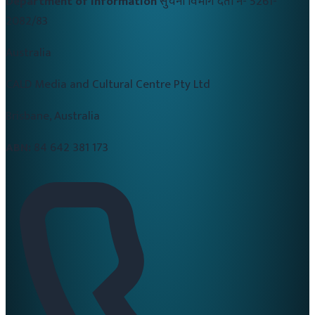
Department of Information
सुचना विभाग दर्ता नं-
5261-
2082/83
Australia
CALD Media and Cultural Centre Pty Ltd
Brisbane, Australia
ABN:
84 642 381 173