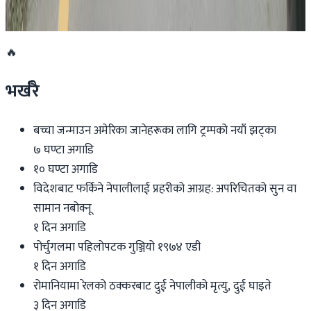
२०२६ जुलाई २७
🔥
भर्खरै
बच्चा जन्माउन अमेरिका जानेहरूका लागि ट्रम्पको नयाँ झट्का
७ घण्टा अगाडि
१० घण्टा अगाडि
विदेशबाट फर्किने नेपालीलाई प्रहरीको आग्रह: अपरिचितको सुन वा
सामान नबोक्नू
१ दिन अगाडि
पोर्चुगलमा पहिलोपटक गुञ्जियो १९७४ एडी
१ दिन अगाडि
रोमानियामा रेलको ठक्करबाट दुई नेपालीको मृत्यु, दुई घाइते
३ दिन अगाडि