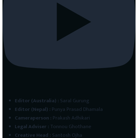
Editor (Australia)
:
Saral Gurung
Editor (Nepal)
:
Punya Prasad Dhamala
Cameraperson
:
Prakash Adhikari
Legal Adviser
:
Tonnou Ghothane
Creative Head
:
Santosh Ojha