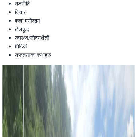
राजनीति
विचार
कला मनोरञ्जन
खेलकुद
स्वास्थ्य/जीवनशैली
भिडियो
सफलताका कथाहरु
News
कंगोमा इटालीका राजदूत लुका अटानासियो
मारिए
nepaltube
|