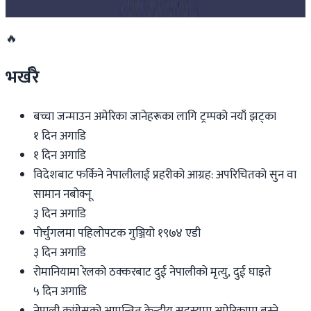
२०२६ जुलाई २७
🔥
भर्खरै
बच्चा जन्माउन अमेरिका जानेहरूका लागि ट्रम्पको नयाँ झट्का
१ दिन अगाडि
१ दिन अगाडि
विदेशबाट फर्किने नेपालीलाई प्रहरीको आग्रह: अपरिचितको सुन वा
सामान नबोक्नू
३ दिन अगाडि
पोर्चुगलमा पहिलोपटक गुञ्जियो १९७४ एडी
३ दिन अगाडि
रोमानियामा रेलको ठक्करबाट दुई नेपालीको मृत्यु, दुई घाइते
५ दिन अगाडि