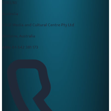
2082/83
Australia
CALD Media and Cultural Centre Pty Ltd
Brisbane, Australia
ABN:
84 642 381 173