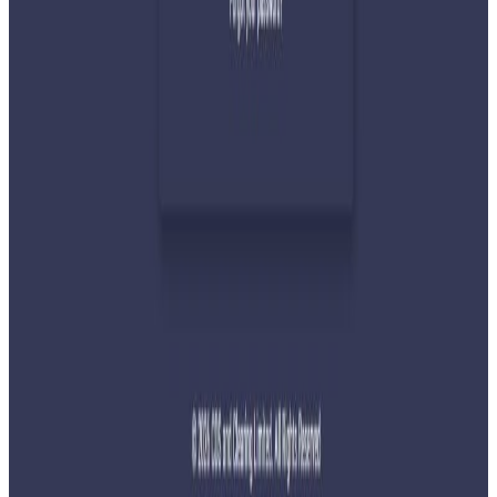
२०२६ जुलाई ३०
प्रधानमन्त्री शाहलाई भारतको औपचारिक भ्रमण निम्तो
२०२६ जुलाई २९
बुद्ध एयरले भित्र्यायो नयाँ एटीआर-७२-६०० विमान
२०२६ जुलाई २९
नेपालमा महिला विदेशी पर्यटकको आकर्षण बढ्दो
२०२६ जुलाई २७
साउन १५ गतेभित्र भित्र शुल्क नबुझाए डिम्याट खाता
रोक्का हुने