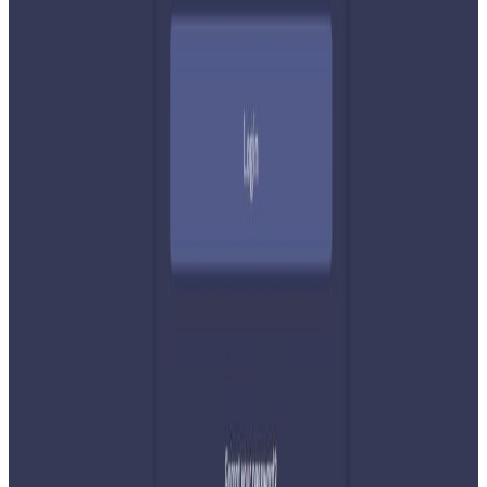
सम्बन्धित समाचार
२०२६ अगस्ट ७
नेपाली कांग्रेसको आमन्त्रित केन्द्रीय सदस्यमा
अमेरिकामा बस्ने खगेन्द्र जिसी मनोनीत
२०२६ अगस्ट ४
सुनसरी घटनामा प्रधानमन्त्री बालेनको सम्बोधन- संयम
र सहिष्णुता अपनाउन आह्वान
२०२६ जुलाई ३१
देशभर तनाव बढिरहेका बेला ९ प्रमुख राजनीतिक
दलहरूको संयुक्त अपिल