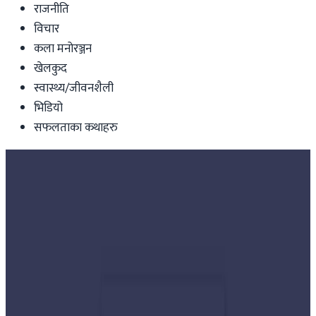
राजनीति
विचार
कला मनोरञ्जन
खेलकुद
स्वास्थ्य/जीवनशैली
भिडियो
सफलताका कथाहरु
Nepal
पुरानै मन्त्रिमण्डलसहित तेश्रो प्रधानमन्त्रीका
रुपमा ओलीले लिए सपथ
nepaltube
|