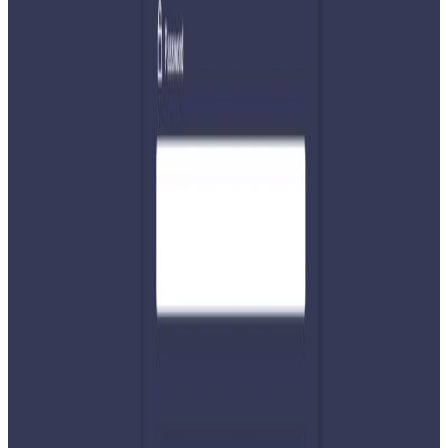
महिनाभित्र जसपाको महन्थ–राजेन्द्र पक्षलाई सरकारमा सहभागि
गराएर विश्वासको मत पाउलान वा महन्थ–राजेन्द्र पक्षलाई तटस्थ नै
राखेर संविधानको धारा ७६(६) हुँदै मध्यावधि निर्वाचन तिर देशलाई
धकेल्छन यो भने सबैले प्रतिक्षा गरिरहेका छन् ।
यस वेवसाइटमा प्रकाशित समाचार, विचार र लेखबारे तपाईंको कुनै
प्रतिक्रिया, गुनासो, सुझाव र सल्लाह छन् भने कृपया हामीलाई निम्न ईमेलमा
पठाउनुहोला । तपाईंको सहयोगले हामीलाई निष्पक्ष र तटस्थ पत्रकारिता गर्न
टेवा पुग्नेछ । सम्पर्क इमेल :
info@nepaltube.com.au
शेयर:
प्रतिक्रिया दिनुहोस
टिप्पणीहरू लोड हुँदैछ…