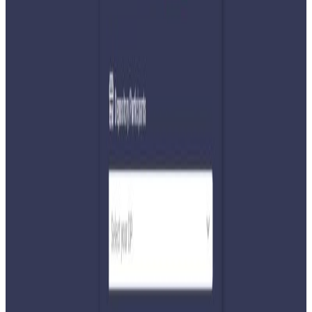
Friday, 2021 May 14 / 9:34 pm
अ−
अ
अ+
काठमाडौं । प्रतिनिधिसभाबाट विश्वासको मत गुमाएको तीनदिनमै ठूलो