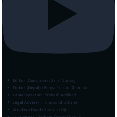
Editor (Australia)
:
Saral Gurung
Editor (Nepal)
:
Punya Prasad Dhamala
Cameraperson
:
Prakash Adhikari
Legal Adviser
:
Tonnou Ghothane
Creative Head
:
Santosh Ojha
IT Support
:
Resham Kumar Khadka