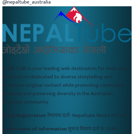
@nepaltube_australia
NEPALTUBE is your leading web destination for news and
information dedicated to diverse storytelling and
immersive original content while promoting community
harmony and preserving diversity in the Australian
Nepalese community.
Nepal Registration
नेपालमा दर्ता-
Nepaltube Media Pvt Ltd
Department of Information
सुचना विभाग दर्ता नं-
5261-