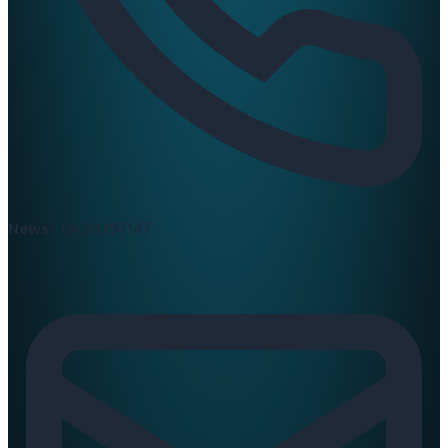
News :
0420397147