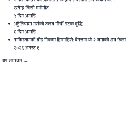
नेपाली कांग्रेसको आमन्त्रित केन्द्रीय सदस्यमा अमेरिकामा बस्ने
खगेन्द्र जिसी मनोनीत
५ दिन अगाडि
अष्ट्रेलियामा नर्सको तलब पाँचौं पटक वृद्धि
६ दिन अगाडि
पाकिस्तानको ब्रोड पिकमा हिमपहिरो: बेपत्तामध्ये २ जनाको शव फेला
२०२६ अगस्ट १
थप समाचार →