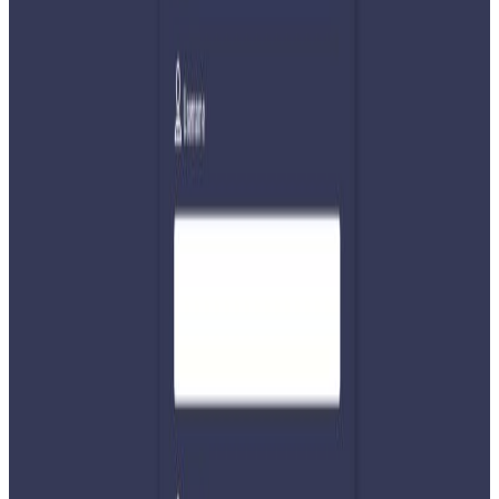
दलको संसदीय दलको नेताका हैसियतमा केपी शर्मा ओलीले
प्रधानमन्त्रीको पद तथा गोपनीयताको शपथ लिएका छन् ।
संविधानको धारा ७६(२) बमोजिम दुई वा दुईभन्दा बढी दलबाट
बहुमतसहित प्रधानमन्त्रीको दाबी पेश गर्न राष्ट्रपतिले दिएको तीनदिने
समयसिमामा निवेदन नपरेपछि प्रतिनिधिसभाको ठूलो दल नेकपा
(एमाले) संसदीय दलका नेता ओली प्रधानमन्त्रीमा नियुक्त भएका हुन् ।
पुरानै मन्त्रिमण्डलसहित गरिएको शपथ ग्रहण समारोहमा उपराष्ट्रपति,
प्रधानन्यायाधीश, प्रतिनिधिसभाका सभामुख, राष्ट्रियसभाका अध्यक्ष
गणेशप्रसाद तिमिल्सिना, संवैधानिक अंगका प्रमुखलगायत सहभागी
थिए । योसँगै ओलीले तेश्रो पटक प्रधानमन्त्रीको नेतृत्व गर्न पाएका छन्
।
संविधानको धारा ७६(३) बमोजिम प्रधानमन्त्री बनेका ओलीले एक