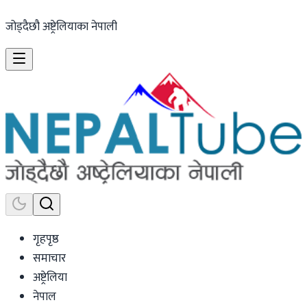
जोड्दैछौ अष्ट्रेलियाका नेपाली
गृहपृष्ठ
समाचार
अष्ट्रेलिया
नेपाल