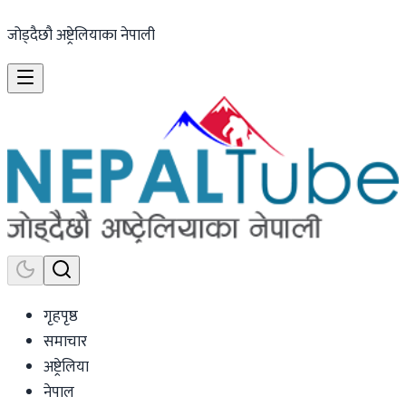
जोड्दैछौ अष्ट्रेलियाका नेपाली
गृहपृष्ठ
समाचार
अष्ट्रेलिया
नेपाल