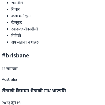
राजनीति
विचार
कला मनोरञ्जन
खेलकुद
स्वास्थ्य/जीवनशैली
भिडियो
सफलताका कथाहरु
#brisbane
12
समाचार
Australia
राँगाको किमामा भेडाको गन्ध आएपछि….
२०२३ जुन १९