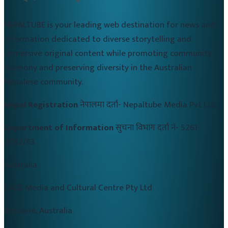
NEPALTUBE is your leading web destination for news and
information dedicated to diverse storytelling and
immersive original content while promoting community
harmony and preserving diversity in the Australian
Nepalese community.
Nepal Registration
नेपालमा दर्ता-
Nepaltube Media Pvt Ltd
Department of Information
सुचना विभाग दर्ता नं-
5261-
2082/83
Australia
CALD Media and Cultural Centre Pty Ltd
Brisbane, Australia