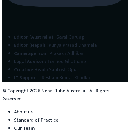
Editor (Australia)
:
Saral Gurung
Editor (Nepal)
:
Punya Prasad Dhamala
Cameraperson
:
Prakash Adhikari
Legal Adviser
:
Tonnou Ghothane
Creative Head
:
Santosh Ojha
IT Support
:
Resham Kumar Khadka
© Copyright
2026
Nepal Tube Australia - All Rights
Reserved.
About us
Standard of Practice
Our Team