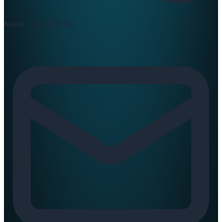
News :
0420397147