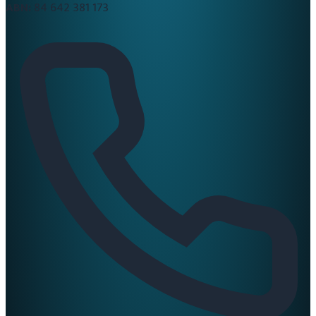
ABN:
84 642 381 173