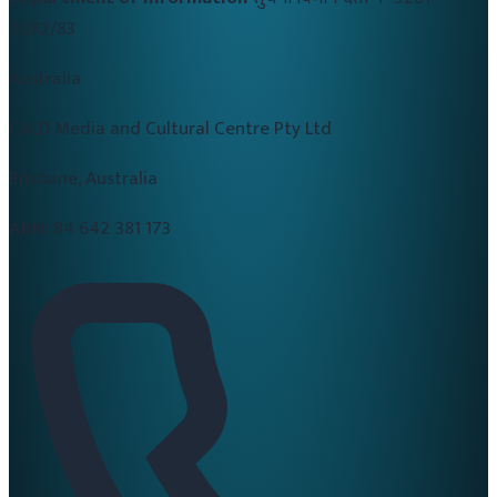
2082/83
Australia
CALD Media and Cultural Centre Pty Ltd
Brisbane, Australia
ABN:
84 642 381 173