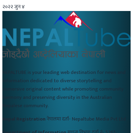
२०२२ जुन ४
NEPALTUBE is your leading web destination for news and
information dedicated to diverse storytelling and
immersive original content while promoting community
harmony and preserving diversity in the Australian
Nepalese community.
Nepal Registration
नेपालमा दर्ता-
Nepaltube Media Pvt Ltd
Department of Information
सुचना विभाग दर्ता नं-
5261-