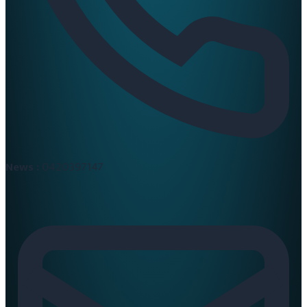
News :
0420397147