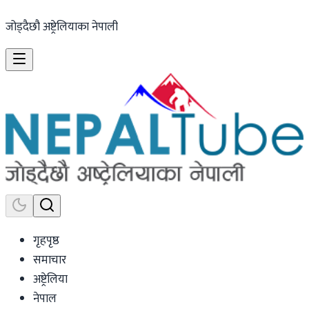
जोड्दैछौ अष्ट्रेलियाका नेपाली
गृहपृष्ठ
समाचार
अष्ट्रेलिया
नेपाल