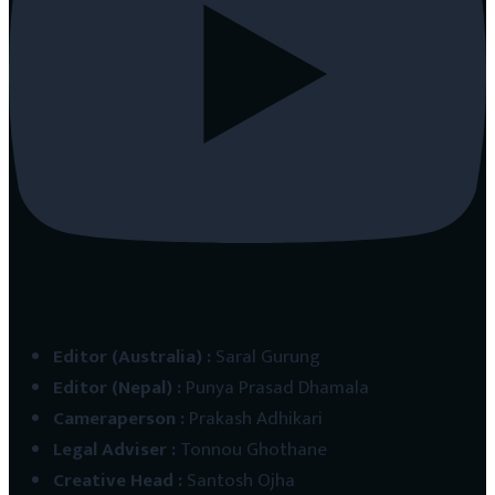
Editor (Australia)
:
Saral Gurung
Editor (Nepal)
:
Punya Prasad Dhamala
Cameraperson
:
Prakash Adhikari
Legal Adviser
:
Tonnou Ghothane
Creative Head
:
Santosh Ojha