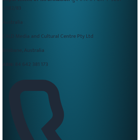
2082/83
Australia
CALD Media and Cultural Centre Pty Ltd
Brisbane, Australia
ABN:
84 642 381 173