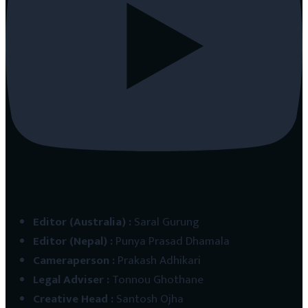
Editor (Australia)
:
Saral Gurung
Editor (Nepal)
:
Punya Prasad Dhamala
Cameraperson
:
Prakash Adhikari
Legal Adviser
:
Tonnou Ghothane
Creative Head
:
Santosh Ojha