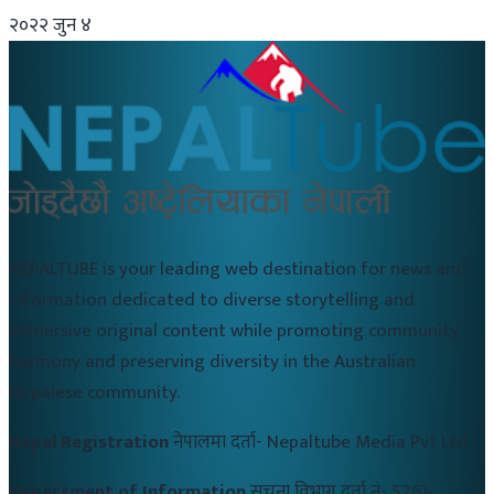
२०२२ जुन ४
NEPALTUBE is your leading web destination for news and
information dedicated to diverse storytelling and
immersive original content while promoting community
harmony and preserving diversity in the Australian
Nepalese community.
Nepal Registration
नेपालमा दर्ता-
Nepaltube Media Pvt Ltd
Department of Information
सुचना विभाग दर्ता नं-
5261-