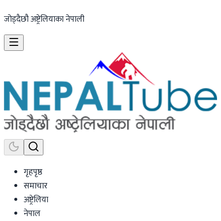
जोड्दैछौ अष्ट्रेलियाका नेपाली
गृहपृष्ठ
समाचार
अष्ट्रेलिया
नेपाल