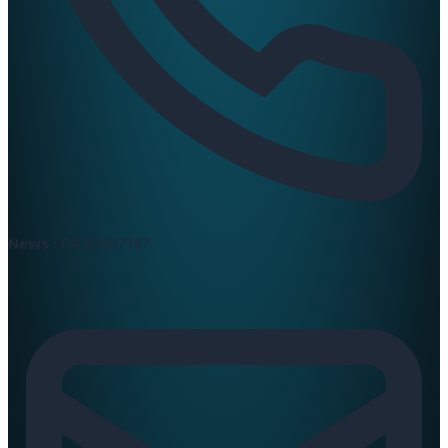
News :
0420397147