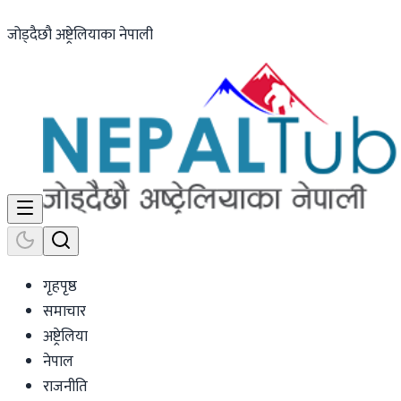
जोड्दैछौ अष्ट्रेलियाका नेपाली
गृहपृष्ठ
समाचार
अष्ट्रेलिया
नेपाल
राजनीति