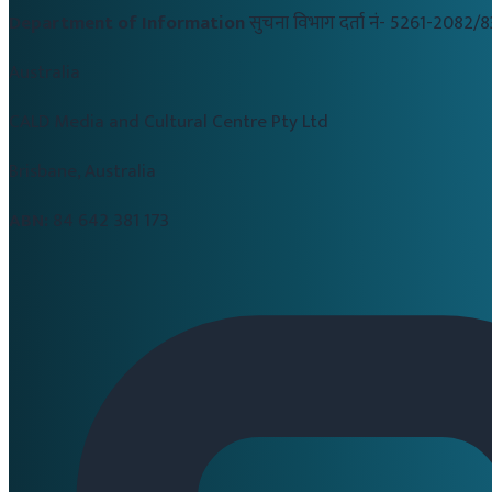
Department of Information
सुचना विभाग दर्ता नं-
5261-2082/8
Australia
CALD Media and Cultural Centre Pty Ltd
Brisbane, Australia
ABN:
84 642 381 173