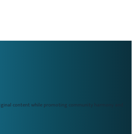
original content while promoting community harmony and