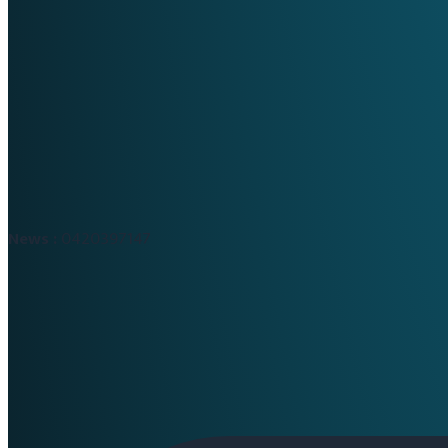
News :
0420397147