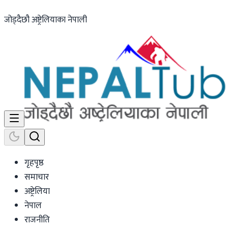
जोड्दैछौ अष्ट्रेलियाका नेपाली
गृहपृष्ठ
समाचार
अष्ट्रेलिया
नेपाल
राजनीति