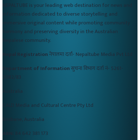
NEPALTUBE is your leading web destination for news and
information dedicated to diverse storytelling and
immersive original content while promoting community
harmony and preserving diversity in the Australian
Nepalese community.
Nepal Registration
नेपालमा दर्ता-
Nepaltube Media Pvt Ltd
Department of Information
सुचना विभाग दर्ता नं-
5261-
2082/83
Australia
CALD Media and Cultural Centre Pty Ltd
Brisbane, Australia
ABN:
84 642 381 173