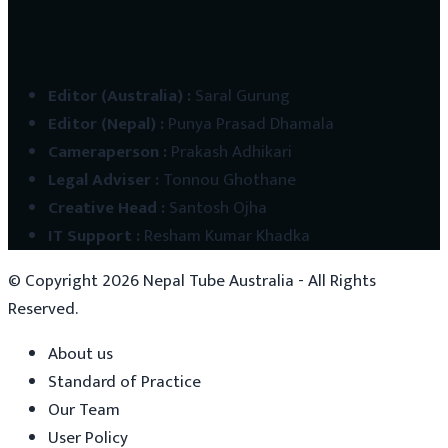
Editor (Australia)
:
Saral Gurung
Editor (Nepal)
:
Punya Prasad Dhamala
Cameraperson
:
Prakash Adhikari
Legal Adviser
:
Tonnou Ghothane
Creative Head
:
Santosh Ojha
IT Support
:
Resham Kumar Khadka
© Copyright
2026
Nepal Tube Australia - All Rights
Reserved.
About us
Standard of Practice
Our Team
User Policy