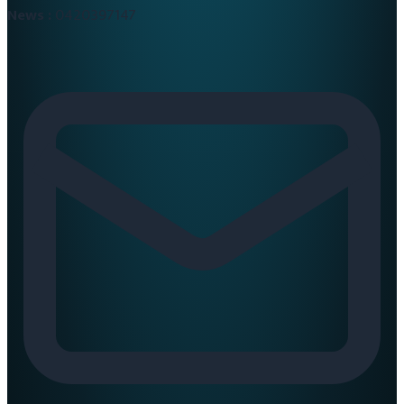
News :
0420397147