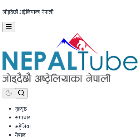
जोड्दैछौ अष्ट्रेलियाका नेपाली
गृहपृष्ठ
समाचार
अष्ट्रेलिया
नेपाल