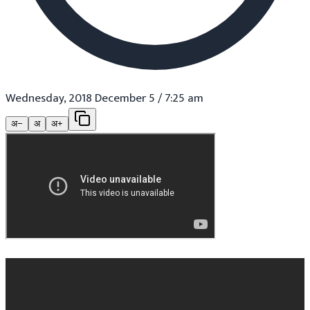
Wednesday, 2018 December 5 / 7:25 am
अ−
अ
अ+