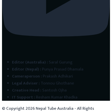
Editor (Australia)
:
Saral Gurung
Editor (Nepal)
:
Punya Prasad Dhamala
Cameraperson
:
Prakash Adhikari
Legal Adviser
:
Tonnou Ghothane
Creative Head
:
Santosh Ojha
IT Support
:
Resham Kumar Khadka
© Copyright
2026
Nepal Tube Australia - All Rights