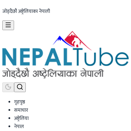
जोड्दैछौ अष्ट्रेलियाका नेपाली
गृहपृष्ठ
समाचार
अष्ट्रेलिया
नेपाल