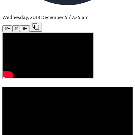
Wednesday, 2018 December 5 / 7:25 am
अ−
अ
अ+