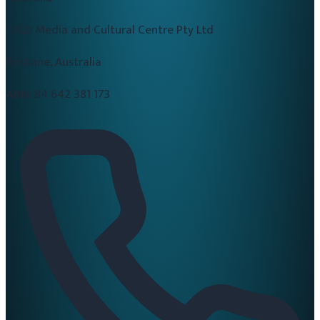
CALD Media and Cultural Centre Pty Ltd
Brisbane, Australia
ABN:
84 642 381 173