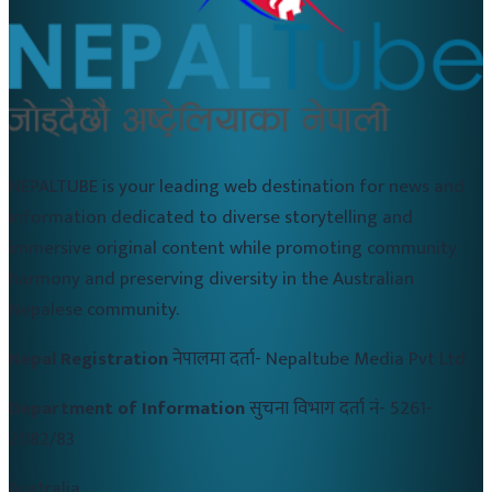
NEPALTUBE is your leading web destination for news and
information dedicated to diverse storytelling and
immersive original content while promoting community
harmony and preserving diversity in the Australian
Nepalese community.
Nepal Registration
नेपालमा दर्ता-
Nepaltube Media Pvt Ltd
Department of Information
सुचना विभाग दर्ता नं-
5261-
2082/83
Australia