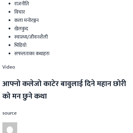
राजनीति
विचार
कला मनोरञ्जन
खेलकुद
स्वास्थ्य/जीवनशैली
भिडियो
सफलताका कथाहरु
Video
आफ्नाे कलेजाे काटेर बावुलाई दिने महान छाेरी
काे मन छुने कथा
source