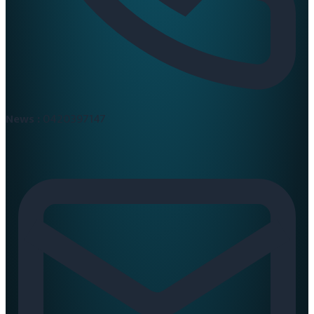
News :
0420397147