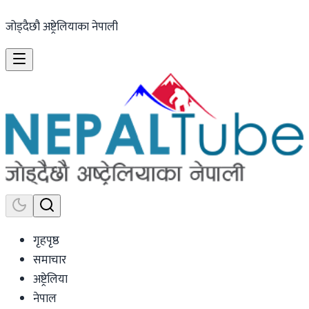
जोड्दैछौ अष्ट्रेलियाका नेपाली
गृहपृष्ठ
समाचार
अष्ट्रेलिया
नेपाल