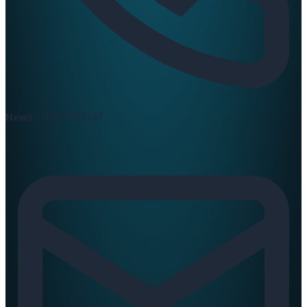
News :
0420397147