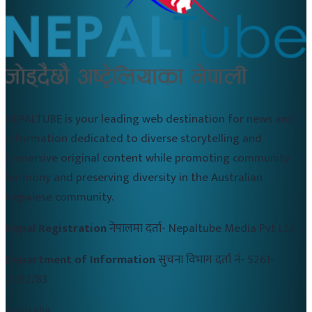
NEPALTUBE is your leading web destination for news and
information dedicated to diverse storytelling and
immersive original content while promoting community
harmony and preserving diversity in the Australian
Nepalese community.
Nepal Registration
नेपालमा दर्ता-
Nepaltube Media Pvt Ltd
Department of Information
सुचना विभाग दर्ता नं-
5261-
2082/83
Australia