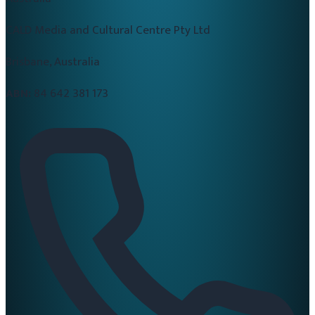
CALD Media and Cultural Centre Pty Ltd
Brisbane, Australia
ABN:
84 642 381 173