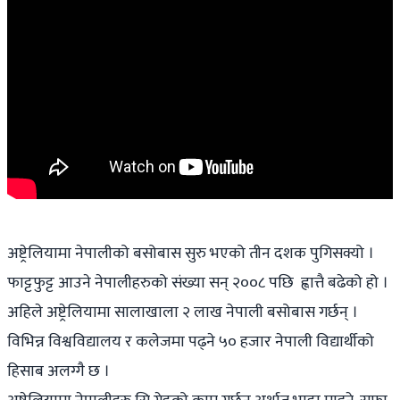
अष्ट्रेलियामा नेपालीको बसोबास सुरु भएको तीन दशक पुगिसक्यो ।
फाट्टफुट्ट आउने नेपालीहरुको संख्या सन् २००८ पछि ह्वात्तै बढेको हो ।
अहिले अष्ट्रेलियामा सालाखाला २ लाख नेपाली बसोबास गर्छन् ।
विभिन्न विश्वविद्यालय र कलेजमा पढ्ने ५० हजार नेपाली विद्यार्थीको
हिसाब अलग्गै छ ।