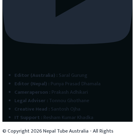
Editor (Australia)
:
Saral Gurung
Editor (Nepal)
:
Punya Prasad Dhamala
Cameraperson
:
Prakash Adhikari
Legal Adviser
:
Tonnou Ghothane
Creative Head
:
Santosh Ojha
IT Support
:
Resham Kumar Khadka
© Copyright
2026
Nepal Tube Australia - All Rights