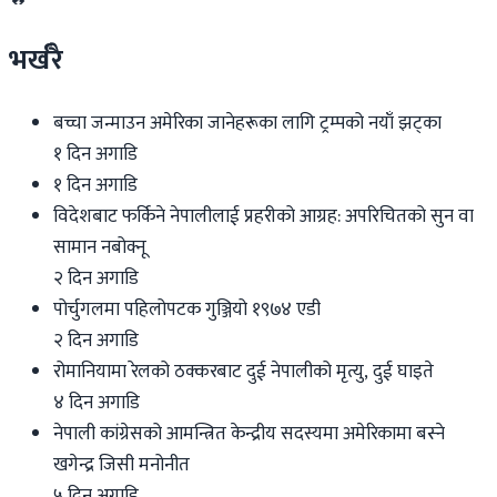
भर्खरै
बच्चा जन्माउन अमेरिका जानेहरूका लागि ट्रम्पको नयाँ झट्का
१ दिन अगाडि
१ दिन अगाडि
विदेशबाट फर्किने नेपालीलाई प्रहरीको आग्रह: अपरिचितको सुन वा
सामान नबोक्नू
२ दिन अगाडि
पोर्चुगलमा पहिलोपटक गुञ्जियो १९७४ एडी
२ दिन अगाडि
रोमानियामा रेलको ठक्करबाट दुई नेपालीको मृत्यु, दुई घाइते
४ दिन अगाडि
नेपाली कांग्रेसको आमन्त्रित केन्द्रीय सदस्यमा अमेरिकामा बस्ने
खगेन्द्र जिसी मनोनीत
५ दिन अगाडि