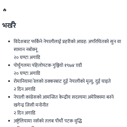
🔥
भर्खरै
विदेशबाट फर्किने नेपालीलाई प्रहरीको आग्रह: अपरिचितको सुन वा
सामान नबोक्नू
२० घण्टा अगाडि
पोर्चुगलमा पहिलोपटक गुञ्जियो १९७४ एडी
२० घण्टा अगाडि
रोमानियामा रेलको ठक्करबाट दुई नेपालीको मृत्यु, दुई घाइते
२ दिन अगाडि
नेपाली कांग्रेसको आमन्त्रित केन्द्रीय सदस्यमा अमेरिकामा बस्ने
खगेन्द्र जिसी मनोनीत
२ दिन अगाडि
अष्ट्रेलियामा नर्सको तलब पाँचौं पटक वृद्धि