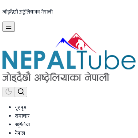
जोड्दैछौ अष्ट्रेलियाका नेपाली
गृहपृष्ठ
समाचार
अष्ट्रेलिया
नेपाल