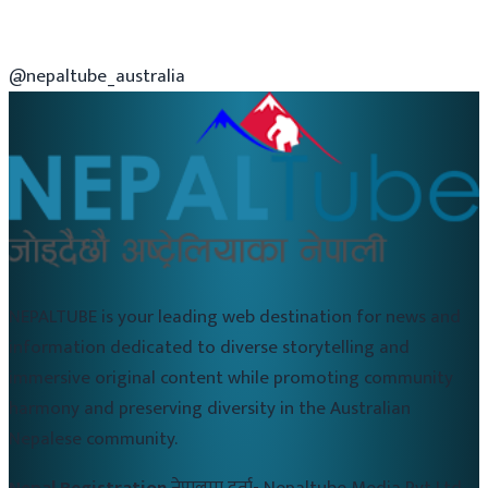
@nepaltube_australia
NEPALTUBE is your leading web destination for news and
information dedicated to diverse storytelling and
immersive original content while promoting community
harmony and preserving diversity in the Australian
Nepalese community.