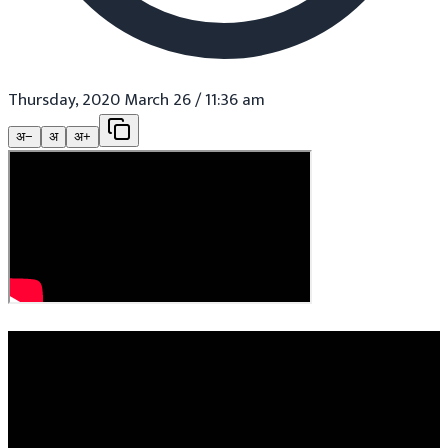
Thursday, 2020 March 26 / 11:36 am
अ−
अ
अ+