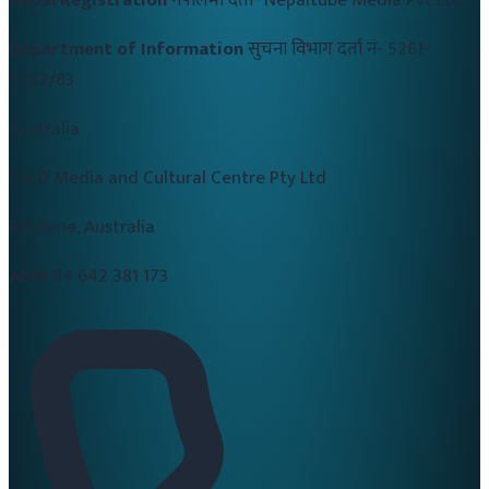
Nepal Registration
नेपालमा दर्ता-
Nepaltube Media Pvt Ltd
Department of Information
सुचना विभाग दर्ता नं-
5261-
2082/83
Australia
CALD Media and Cultural Centre Pty Ltd
Brisbane, Australia
ABN:
84 642 381 173