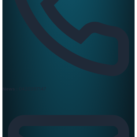
News :
0420397147