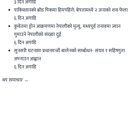
३ दिन अगाडि
पाकिस्तानको ब्रोड पिकमा हिमपहिरो: बेपत्तामध्ये २ जनाको शव फेला
६ दिन अगाडि
कुवेतमा ड्रोन आक्रमणमा नेपालीको मृत्यु, मध्यपूर्व तनावमा ज्यान
गुमाउने नेपालीको संख्या दुई
६ दिन अगाडि
सुनसरी घटनामा प्रधानमन्त्री बालेनको सम्बोधन- संयम र सहिष्णुता
अपनाउन आह्वान
६ दिन अगाडि
थप समाचार →