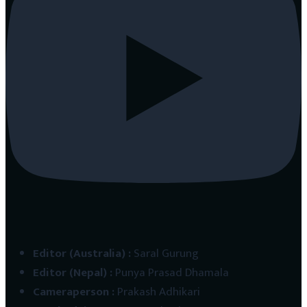
Editor (Australia)
:
Saral Gurung
Editor (Nepal)
:
Punya Prasad Dhamala
Cameraperson
:
Prakash Adhikari