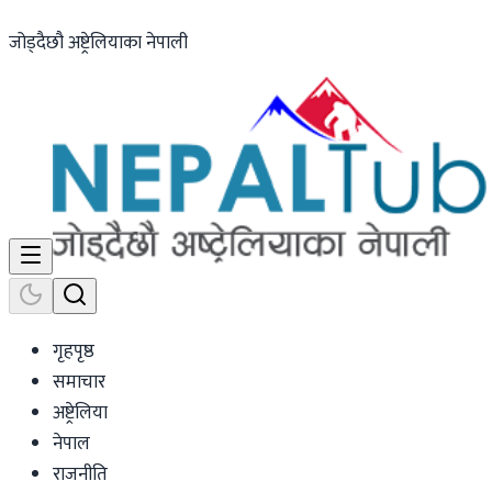
जोड्दैछौ अष्ट्रेलियाका नेपाली
गृहपृष्ठ
समाचार
अष्ट्रेलिया
नेपाल
राजनीति