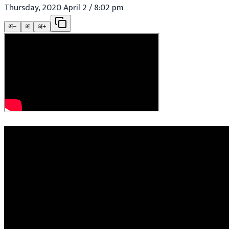
Thursday, 2020 April 2 / 8:02 pm
अ−
अ
अ+