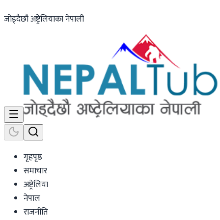
जोड्दैछौ अष्ट्रेलियाका नेपाली
गृहपृष्ठ
समाचार
अष्ट्रेलिया
नेपाल
राजनीति