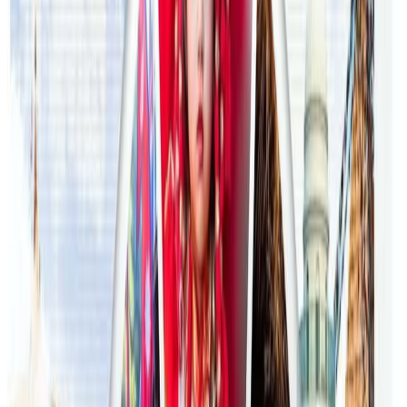
अष्ट्रेलियामा मन्त्रालयका कर्मचारीले भ्रष्टाचार गरेको
भेटिएपछि शिक्षा मन्त्रीले दिइन् राजीनामा
२०२६ जुलाई २४
अन्तर्राष्ट्रिय विद्यार्थी आकर्षित गर्न भिक्टोरियाले बनायो
नयाँ रणनीति
२०२६ जुलाई २३
फिफा विश्वकपमा अस्ट्रेलियाको टोलीका लागि
रणनीति बनाउने नेपाली युवा
२०२६ जुलाई २३
एनपिएल अष्ट्रेलियाको पाँचौं संस्करणमा कृष्ण कार्की
सबैभन्दा महँगा खेलाडी