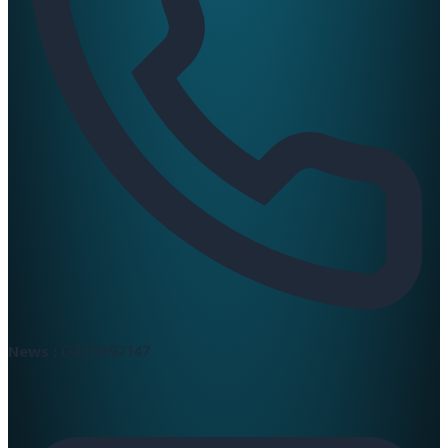
News :
0420397147