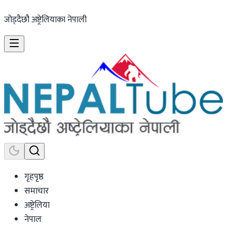
जोड्दैछौ अष्ट्रेलियाका नेपाली
गृहपृष्ठ
समाचार
अष्ट्रेलिया
नेपाल