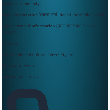
Nepalese community.
Nepal Registration
नेपालमा दर्ता-
Nepaltube Media Pvt Ltd
Department of Information
सुचना विभाग दर्ता नं-
5261-
2082/83
Australia
CALD Media and Cultural Centre Pty Ltd
Brisbane, Australia
ABN:
84 642 381 173