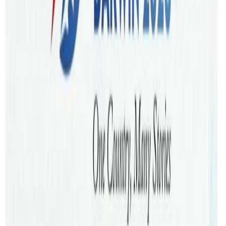
एरिया तिरको भइदिए एउटै रेलमा संगै गइन्थ्यो । रेलमा जादा , टक्क
ऑखा जुधाउन पाए भन्ने ईच्छा र आशा मनमा जागिहाल्यो। तर, अहँ !
त्यस्तो केहि भएन। भयो त केबल म माथी भद्दा मजाक ।
मेरो आशलाई स्वास भर्दै ति फुर्सदले रचिएकी सृष्टीकी रचना मैले चढ्ने
रेलकै प्लेटफर्म तिर जान थाली। यो भन्दा ठूलो खुसिको बिषय मलाई
के हुन्थ्यो र ? ‘भगवान के घर देर हे अंधेर नहि’ भन्ने हिन्दी फिल्मको
भगवानवाला डाईलग मनमा आयो र म पनि संगै जाने होडमा अघि बड्दै
थिएँ । तर सिनेमामा जस्तै कथामा नयॉ मोड आयो, बुझ्ने गरि भन्ने हो भने
काहानीमा टुईस्ट आयो। ठ्याक्क युनिभर्सिटीमा एउट बिषय संगै पढ्ने
साथी टुप्लुप्क्क भेटीयो र उसले मलाई देखेर बोलायो । साथीतिर हेर्ने
क्रममा ती युवती मेरा नजरबाट ओझेल हुन पुगिन। म भने कहिले त्यो
साथि आईपुग्ला भनि छटपटाइरहेको थिएँ।