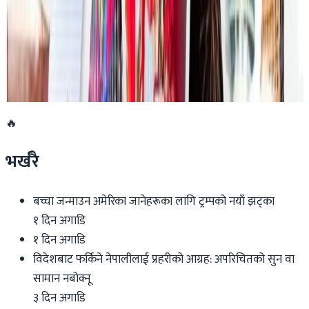
२०२६ जुलाई १९
डार्विनमा नेपाल फेस्टिभल हुँदै
२०२६ जुन ११
🔥
भर्खरै
बच्चा जन्माउन अमेरिका जानेहरूका लागि ट्रम्पको नयाँ झट्का
१ दिन अगाडि
१ दिन अगाडि
विदेशबाट फर्किने नेपालीलाई प्रहरीको आग्रह: अपरिचितको सुन वा
सामान नबोक्नू
३ दिन अगाडि