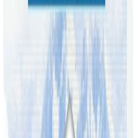
त्यतिकैमा त्यो साथीलाई पछाडी बाट कसैले प्याट्ट ढाप मारेको आवाज
आए जस्तो आभाष भयो । साथीले पछाडी हेर्दै सोध्यो- ‘ए ! भरखरै आको
? पछाडीबाट केटीको आवाज आयो – ‘एकछिन भयो ‘। म यो आवज
सुनेर यसो फर्कन्छु र तर्सन्छु ।
‘ए उ चै मेरो साथी मिलन है हाम्रो जाभा क्लास संगै छ।’ मेरो साथीले
हाम्रो परिचय गराउदै भन्यो -‘अनि उनी चै मेरो गर्लफ्रेण्ड।] हाई !
तपाईहरुले सेतो सर्टमा निर हालेको याद छरु अनि खैरो सर्टमा ? हो म
अलि गहुगोरो भएकोले मेरो अनुहार पनि खैरो सर्टमा निर हालेको जस्तै
निलो भयो। एकछिन त सात्तो उड्यो त्यो साथीले चिनाउनु अघि नै मैले
त्यो केटीलाई देखेको भए ? मैले साथीलाई हो त्यहि केटी हो जसले मेरो
होस उडॉयो भन्थे होला। अनि के हुन्थ्यो होला ? सोच्दा अहिले पनि मन
तर्सिन्छ। साथी सोध्दै थियो -‘खै त तिमीले भनेको मान्छे ?’ म- ‘थुईक्क