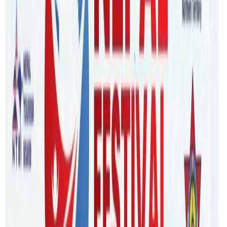
Monday, 2022 January 3 / 7:02 pm
अ−
अ
अ+