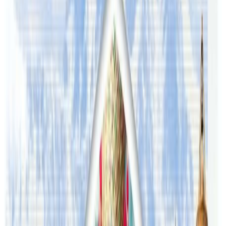
म उल्लु रैछु नि, तिनी त अर्को प्लेटफर्म तिर पो गाकी हो त’ ! सॉच्चै नै
मनमनै मैले आफुलाई थुईक्क उल्लु नै भनिराखे र जुन भाव मनमा थिए
ति सबै क्षणभर मै हरायो ।
यस वेवसाइटमा प्रकाशित समाचार, विचार र लेखबारे तपाईंको कुनै
प्रतिक्रिया, गुनासो, सुझाव र सल्लाह छन् भने कृपया हामीलाई निम्न ईमेलमा
पठाउनुहोला । तपाईंको सहयोगले हामीलाई निष्पक्ष र तटस्थ पत्रकारिता गर्न
टेवा पुग्नेछ । सम्पर्क इमेल :
info@nepaltube.com.au
शेयर:
प्रतिक्रिया दिनुहोस
टिप्पणीहरू लोड हुँदैछ…
ट्यागहरू