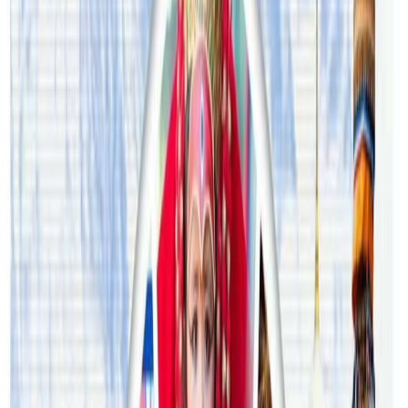
#milan pathak
#Old Story
#Story
#sydney
सम्बन्धित समाचार
अष्ट्रेलियामा नर्सको तलब पाँचौं पटक वृद्धि
२०२६ अगस्ट ३
अस्ट्रेलियामा विवाह घट्यो, बढ्यो सम्बन्धविच्छेद
२०२६ जुलाई २९
थापाथलीबाट अष्ट्रेलियाका घरको डिजाइन
२०२६ जुलाई २७