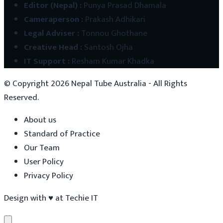
Editor (Nepal)
:
Punya Prasad Dhamala
Cameraperson
:
Prakash Adhikari
Legal Adviser
:
Tonnou Ghothane
Creative Head
:
Santosh Ojha
IT Support
:
Resham Kumar Khadka
© Copyright
2026
Nepal Tube Australia - All Rights
Reserved.
About us
Standard of Practice
Our Team
User Policy
Privacy Policy
Design with
♥
at
Techie IT