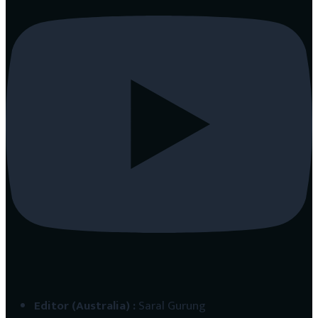
Editor (Australia)
:
Saral Gurung