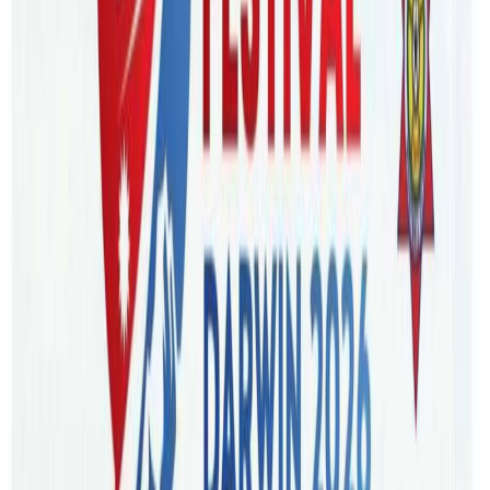
मिलन पाठक/ बिगतका कयौँ यस्ता घटनाहरु हुन्छन जसले जिवनभर
पाठ सिकाईरहन्छ । त्यसलाई संझिदा पनि मन मुस्कुराउँछ, आफु फेरी
एकैछिन भएपनि बिगतमा पुगेको अनुभुति हुन्छ। कुरा लगभग दश बर्ष
अघिको हो, सिड्नीको गल्लीहरुलाई छिचोल्दै म हतार हतार रेल चढ्न
स्टेशन जॉदै थिएँ। त्यहि बखर अर्को पट्टीबाट एक जना अति नै सुन्दर
युवती पनि म तिरै आउदै थिईन् । चलचित्रकी नायिका जस्तै देखिने
लामो कपाल अनि गाजलु आँखा ,कस्ती राम्री । ती सुन्दर युवती पनि म
जान लागेको स्टेशन तिरै ऑउदै थिईन् ।
उ जति अघि बड्छ उसको कपाल हावासंगै बयली खेल्दै जिस्किएर
नाँचिरहेको हुन्छ। म पनि चलचित्रको नायक झै यो दृश्य हेर्दै मोहित र
मुर्छित भइरहेको थिए । मनमनै सोचिरहेको थिए यो केटी पनि मेरै