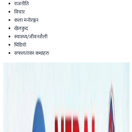
राजनीति
विचार
कला मनोरञ्जन
खेलकुद
स्वास्थ्य/जीवनशैली
भिडियो
सफलताका कथाहरु
Australia
सिड्नीमा साथीको गलफ्रेण्डलाई मन पराउदा
(पुरानो डायरीबाट)
Nepaltube Australia
|