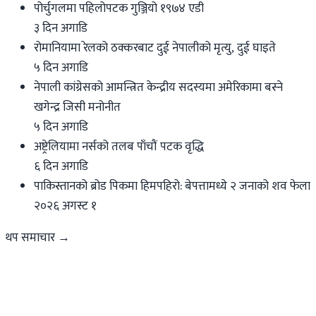
पोर्चुगलमा पहिलोपटक गुञ्जियो १९७४ एडी
३ दिन अगाडि
रोमानियामा रेलको ठक्करबाट दुई नेपालीको मृत्यु, दुई घाइते
५ दिन अगाडि
नेपाली कांग्रेसको आमन्त्रित केन्द्रीय सदस्यमा अमेरिकामा बस्ने
खगेन्द्र जिसी मनोनीत
५ दिन अगाडि
अष्ट्रेलियामा नर्सको तलब पाँचौं पटक वृद्धि
६ दिन अगाडि
पाकिस्तानको ब्रोड पिकमा हिमपहिरो: बेपत्तामध्ये २ जनाको शव फेला
२०२६ अगस्ट १
थप समाचार →