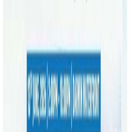
१०र१५ सेकण्ड पनि मेरो लागि निकै लामो भयो । साथी म नजिकै आई
पुगेर सोध्यो, – ‘काम बाट हो’ ? ‘हो यार घर जान लाको’ – मैले उत्तर दिए
। ‘तिमी हर्स्टभिल हैन बस्ने ? मैले भने -‘हो यार । ‘म पनि दुई स्टेसन यता
सरेको छु नि । ‘ए हो र ? ल जाम प्लेटफर्म तिर त्यसो भए । म यसको
कुरालाई त्यति ध्यान दिन सकिरहेको थिईन, दिमागमा केबल तिनै युवती
घुमिरहेकी थिइन।
हामी अघि बड्दै थियौँ मेरो साथीले केहि भन्दै थियो तर मलाई त्यो केबल
कानमा ध्वनी गुन्जिएको जस्तो मात्र भैरहेको थियो । मेरो मनले ऑखाले
त्यो भिडमा एक चित्र खोज्दैथियो जुन केहि समय अघि मात्रै ऑखाले
कैद गरेको थियो। साथीले केहि बोलिराख्दै थियो बिचैमा मैले उसलाई
भने,- ‘एउटा कस्तो राम्री केटी देखेको थिए यार यो भिडमा कता हरायो
हरायो।’ साथीले हॉस्दै भन्यो- ‘नेपाली हो ? हो जस्तो लाग्छ । खै त ?
उसले प्रतिप्रश्न गर्यो । खै खै म पनि त्यहि खोज्दै छु।