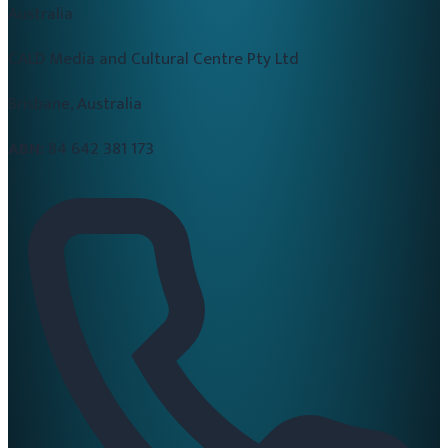
Australia
CALD Media and Cultural Centre Pty Ltd
Brisbane, Australia
ABN:
84 642 381 173