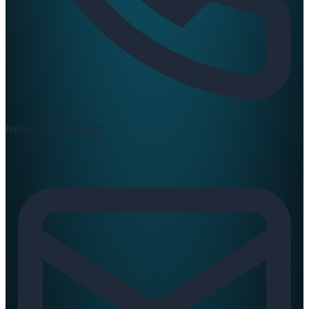
News :
0420397147