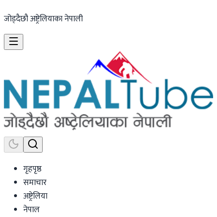
जोड्दैछौ अष्ट्रेलियाका नेपाली
गृहपृष्ठ
समाचार
अष्ट्रेलिया
नेपाल