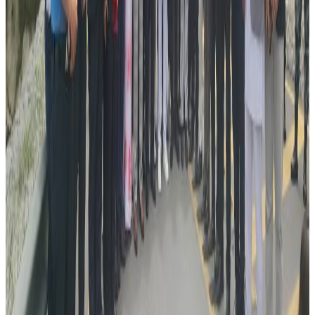
प्रतिक्रिया, गुनासो, सुझाव र सल्लाह छन् भने कृपया हामीलाई निम्न ईमेलमा
पठाउनुहोला । तपाईंको सहयोगले हामीलाई निष्पक्ष र तटस्थ पत्रकारिता गर्न
टेवा पुग्नेछ । सम्पर्क इमेल :
info@nepaltube.com.au
शेयर:
प्रतिक्रिया दिनुहोस
टिप्पणीहरू लोड हुँदैछ…
सम्बन्धित समाचार
विदेशबाट फर्किने नेपालीलाई प्रहरीको आग्रह:
अपरिचितको सुन वा सामान नबोक्नू
२०२६ अगस्ट ६