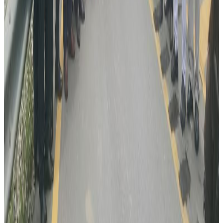
रोमानियामा रेलको ठक्करबाट दुई नेपालीको मृत्यु, दुई
घाइते
२०२६ अगस्ट ४
अष्ट्रेलियामा नर्सको तलब पाँचौं पटक वृद्धि
२०२६ अगस्ट ३
पाकिस्तानको ब्रोड पिकमा हिमपहिरो: बेपत्तामध्ये २
जनाको शव फेला
२०२६ अगस्ट १
कुवेतमा ड्रोन आक्रमणमा नेपालीको मृत्यु, मध्यपूर्व
तनावमा ज्यान गुमाउने नेपालीको संख्या दुई