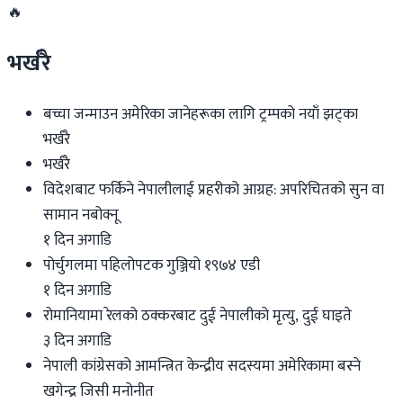
🔥
भर्खरै
बच्चा जन्माउन अमेरिका जानेहरूका लागि ट्रम्पको नयाँ झट्का
भर्खरै
भर्खरै
विदेशबाट फर्किने नेपालीलाई प्रहरीको आग्रह: अपरिचितको सुन वा
सामान नबोक्नू
१ दिन अगाडि
पोर्चुगलमा पहिलोपटक गुञ्जियो १९७४ एडी
१ दिन अगाडि
रोमानियामा रेलको ठक्करबाट दुई नेपालीको मृत्यु, दुई घाइते
३ दिन अगाडि
नेपाली कांग्रेसको आमन्त्रित केन्द्रीय सदस्यमा अमेरिकामा बस्ने
खगेन्द्र जिसी मनोनीत