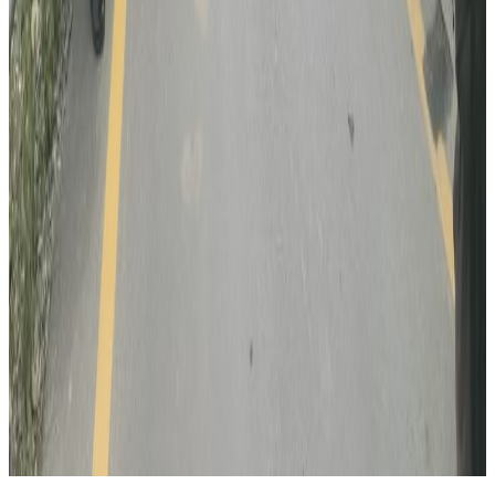
२०२६ अगस्ट १
सुनसरी घटनामा सर्वदलीय बैठक: सरकारको
भूमिकामाथि विपक्षी दलहरूको प्रश्न
२०२६ जुलाई ३०
भौतिक पूर्वाधारमन्त्री आफैंले गाडि चलाएर उद्घाटन
गरे नागढुंगा-काठमाडौं सुरुङमार्ग
२०२६ जुलाई २८
अनुमतिबिनै सञ्चालन भएको साउदी सिप प्रमाणीकरण
केन्द्रमा सरकारको तालाबन्दी
२०२६ जुलाई २७