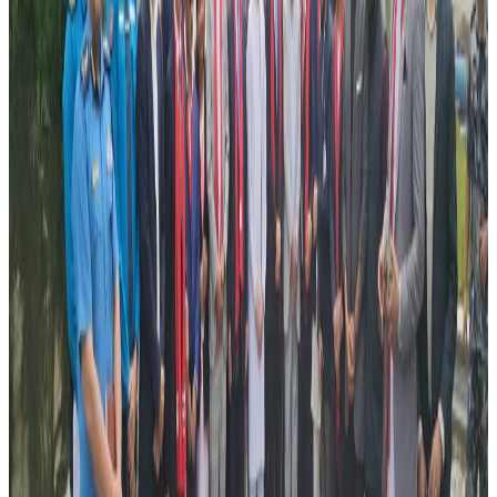
वकिलले माग्यो जवाफ ।
तर मुद्दा बारे हालसम्म आधिकारिक रुपमा कुनै जानकारी नभएको
नवनियुक्त अध्यक्ष केशव कडेलले बताउनुभयो ।
यस अघि एनआरएनए अष्ट्रेलियाको निर्वाचन आयोगले चुनावमा बद्नियतपुर्वक
कुनै पनि गल्ती नभएको स्पष्ट पारिसकेको छ ।
गत जुलाई ६ मा एनआरएनए अष्ट्रेलियाको नया नेतृत्वका लागि चुनाव भएको
थियो । असन्तुष्ट पक्षले निर्वाचन खारेजको माग राखेपनि एनआरएनले गत अगष्ट
१० तारिखमा साधारण सभा गरेर नया कार्यसमितिलाई कार्यभार सुम्पिसकेको छ
।
यस वेवसाइटमा प्रकाशित समाचार, विचार र लेखबारे तपाईंको कुनै