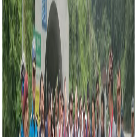
हस्ताक्षर सुरु ।
मुद्दा दर्ता गर्नु अघि गत अगष्ट ६ तारिखमा यी सदस्यहरुको तर्फबाट वकिलले
एनआरएनए अष्ट्रेलियालाई लेटर अफ डिमान्ड पठाएको थियो । चिठ्ठीमा
मागिएको जवाफ नआएपछि मुद्दा दर्ता गर्नु परेको एक सदस्यले बताए ।
पटक पटक निश्पक्ष छानविनको माग राख्दा पनि सुनुवाइ नभएपछि अदालतसम्म
जानु परेको एक सदस्य गणेशराज गौतमले बताउनुभयो ।
अदालतले १० दिनभित्र उपस्थित हुन एनआरएनए अष्ट्रेलियालाई निर्देशन
दिएको छ ।
व्यक्तिगत विवरण दुरुपयोग गरेको प्रमाणित भए ठुलो रकम जरिवाना
तिर्नुपर्ने हुनसक्छ ।
एनआरएनए अष्ट्रेलियाले सदस्यको व्यक्तिगत विवरण दुरुपयोग गरेको भन्दै