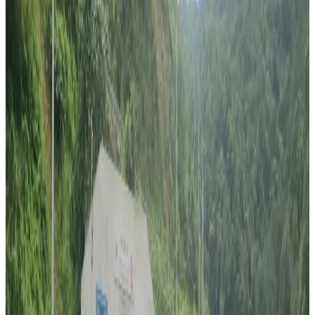
अ−
अ
अ+
मेलवर्न
सदस्यको व्यक्तिगत विवरण दुरुपयोग गरेको भन्दै गैर आवासिय नेपाली संघ
अष्ट्रेलियाविरुद्ध अष्ट्रेलियाको उच्च अदालतमा मुद्दा दर्ता भएको छ ।
त्यस्तै मुद्दामा फर्जि सदस्यता वितरण गरेको, संस्थाको विधान विपरित निर्वाचन
गराएको, र राजनीतिक आस्थाको आधारमा प्यानल बनाएर चुनाव लडेको समेत
आरोप लगाइएको छ ।
चुनाव हुनु अघिदेखि नै निर्वाचन प्रकृया, सदस्यता वितरण तथा व्यक्तिगत
विवरणको दुरुपयोगको छानविनको माग राख्दै आएको समुहले नै भिक्टोरिया
राज्यको उच्च अदालतमा मुद्दा दर्ता गरेको हो । ३२ जना सदस्यहरुको तर्फबाट
कानुन व्यवसायीले गत अगष्ट ९ तारिखमा मुद्दा दर्ता गरेका हुन् ।
एनआरएनए अष्ट्रेलियाको मतदाता विवरण छानबिनको माग गर्दै अनलाईन