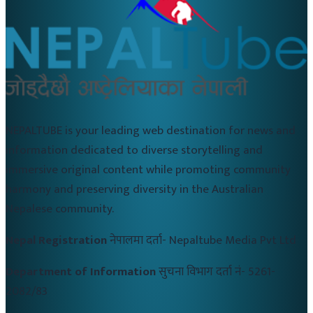
NEPALTUBE is your leading web destination for news and
information dedicated to diverse storytelling and
immersive original content while promoting community
harmony and preserving diversity in the Australian
Nepalese community.
Nepal Registration
नेपालमा दर्ता-
Nepaltube Media Pvt Ltd
Department of Information
सुचना विभाग दर्ता नं-
5261-
2082/83