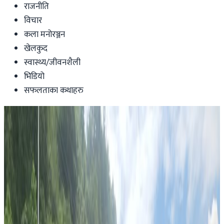
राजनीति
विचार
कला मनोरञ्जन
खेलकुद
स्वास्थ्य/जीवनशैली
भिडियो
सफलताका कथाहरु
News
एनआरएनए अष्ट्रेलियाविरुद्ध मुद्दा दायर
Nepaltube Australia
|