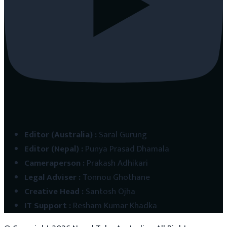
Editor (Australia)
:
Saral Gurung
Editor (Nepal)
:
Punya Prasad Dhamala
Cameraperson
:
Prakash Adhikari
Legal Adviser
:
Tonnou Ghothane
Creative Head
:
Santosh Ojha
IT Support
:
Resham Kumar Khadka