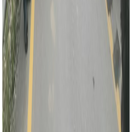
अष्ट्रेलियामा नर्सको तलब पाँचौं पटक वृद्धि
२०२६ अगस्ट ३
पाकिस्तानको ब्रोड पिकमा हिमपहिरो: बेपत्तामध्ये २
जनाको शव फेला
२०२६ अगस्ट १
कुवेतमा ड्रोन आक्रमणमा नेपालीको मृत्यु, मध्यपूर्व
तनावमा ज्यान गुमाउने नेपालीको संख्या दुई
२०२६ अगस्ट १
सुनसरी घटनामा सर्वदलीय बैठक: सरकारको
भूमिकामाथि विपक्षी दलहरूको प्रश्न