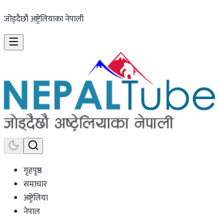
जोड्दैछौ अष्ट्रेलियाका नेपाली
गृहपृष्ठ
समाचार
अष्ट्रेलिया
नेपाल