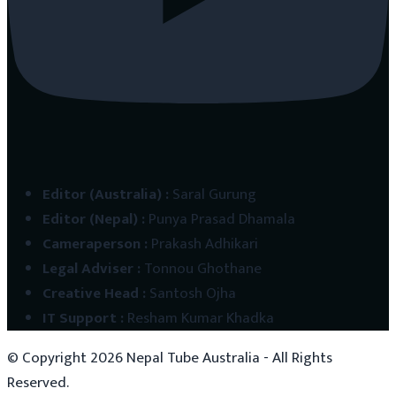
Editor (Australia)
:
Saral Gurung
Editor (Nepal)
:
Punya Prasad Dhamala
Cameraperson
:
Prakash Adhikari
Legal Adviser
:
Tonnou Ghothane
Creative Head
:
Santosh Ojha
IT Support
:
Resham Kumar Khadka
© Copyright
2026
Nepal Tube Australia - All Rights
Reserved.