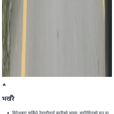
२०२६ जुलाई ३०
भौतिक पूर्वाधारमन्त्री आफैंले गाडि चलाएर उद्घाटन
गरे नागढुंगा-काठमाडौं सुरुङमार्ग
२०२६ जुलाई २८
अनुमतिबिनै सञ्चालन भएको साउदी सिप प्रमाणीकरण
केन्द्रमा सरकारको तालाबन्दी
२०२६ जुलाई २७
🔥
भर्खरै
विदेशबाट फर्किने नेपालीलाई प्रहरीको आग्रह: अपरिचितको सुन वा