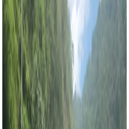
Monday, 2019 September 9 / 10:31 am
अ−
अ
अ+
सिड्नी
अष्ट्रेलियाको सबैभन्दा पुरानो समाजिक संस्था तमु समाज सिड्नीको नयाँ
कार्यसमिति दिनेश गुरुङको नेतृत्वमा गठन भएको छ ।
समाजको गत शनिवार बसेको साधारण सभाले पुर्व उपाध्यक्ष समेत रहेका