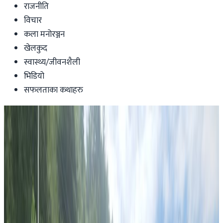
राजनीति
विचार
कला मनोरञ्जन
खेलकुद
स्वास्थ्य/जीवनशैली
भिडियो
सफलताका कथाहरु
News
तमु समाज सिड्नीले पायो नयाँ टिम । इतिहास
रच्ने अवसर
Nepaltube Australia
|