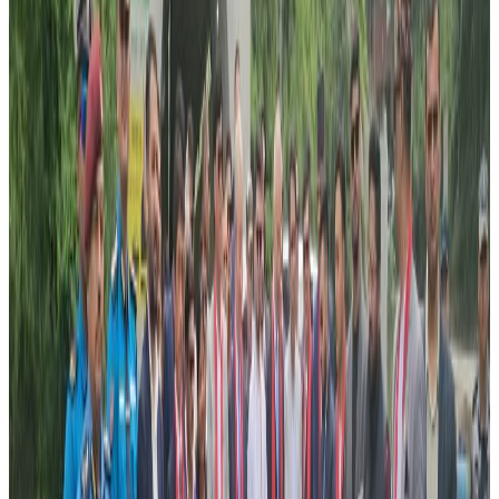
गैर आवासिय नेपाली संघ न्यु साउथ वेल्सका संयोजक तथा तमु समाजका अगुवा
देव गुरुङ सामुदायिक भवन नया कार्यसमितिका लागि अवसर र चुनौति दुबै
देख्छन् । ‘सन् २०२० सम्म भवन बनाउने तयारी थियो’-गुरुङ भन्छन् -‘एक वर्षमा
यो कार्यसमितिले दिनरात एक गरी काम गर्नुपर्छ’ ।
स्वच्छाले केही गर्छु भनेर आउने युवाहरुको संख्या धेरै भएकाले यो कार्यसमितिले
केही सकारात्मक काम गर्नेमा आफु ढुक्क रहेको गुरुङको भनाई छ ।
त्यस्तै
एनआरएनएको तर्फबाट पुर्ण सहयोग गर्ने समेत देव गुरुङले बताउनुभयो ।
त्यस्तै एनआरएनएका निवर्तमान उपाध्यक्ष तथा तमु समाजका अगुवा नन्द गुरुङ
पनि सामुदायिक भवन छिटो सम्पन्न गर्न सुझाव दिनुहुन्छ । समाजले वार्षिक
रुपमा गर्दै आएको तमु ल्होछार र बुद्ध जयन्ती कार्यक्रमलाई परिमार्जित र
व्यवस्थित गर्दै जानुपर्ने अर्को चुनौति रहेको गुरुङको भनाई छ ।
तमु समाज सिड्नीका नया कार्यसमितिको अर्को चुनौति भनेको पुराना