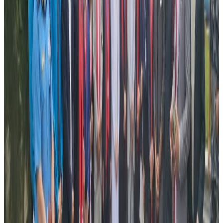
अगुवाहरुलाई हातमा लिन सक्छ कि सक्दैन भन्ने हुनेछ । संस्थालाई सुरुवाति
कालदेखि अहिलेसम्म डोर्याएर ल्याउने पुराना अगुवाहरुको संस्थाप्रतिको माया
प्रगाढ छ । त्यहि मायाका कारण कहिलेकाही उनीहरुले कार्यसमितिको
कामकारवाहीमा चाहिनेभन्दा बढी हस्तक्षेप गर्ने गरेका छन् । जसका कारण
कार्यसमितिले ल्याएका
नयाँ
नयाँ
योजनाहरु अघि बढ्नै नसक्ने अवस्थाको सृजना
हुने गरेको छ । यस्तो अवस्थालाई रोक्न आफ्नो टिम सधै अग्रसर रहने नव
नियुक्त अध्यक्ष दिनेश गुरुङले बताउनुभयो । अग्रजलाई सम्मान गर्दै संस्थालँई
अघि बढाउन हाम्रो टिम सधै लागिपर्ने छ । तमु समाज सिड्नीको खातामा रहेको
९० हजार डलर भन्दा बढी रकमलाई कसरी व्यवस्थित गर्ने भन्ने पनि चुनौती नया
टिममाथी छ ।
युवाहरुको यो
नयाँ
टिमले सामुदायिक भवन बनाउने कामलाई मूर्तरुप दिने हो भने
इतिहासमा नाम लेखाउने यो नै सुवर्ण अवसर हुनेछ ।