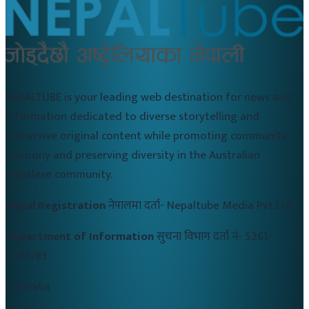
NEPALTUBE is your leading web destination for news and
information dedicated to diverse storytelling and
immersive original content while promoting community
harmony and preserving diversity in the Australian
Nepalese community.
Nepal Registration
नेपालमा दर्ता-
Nepaltube Media Pvt Ltd
Department of Information
सुचना विभाग दर्ता नं-
5261-
2082/83
Australia