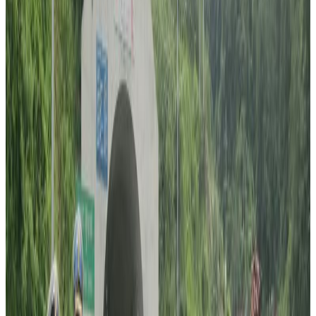
चुनौति र अवसर
सन् १९९६ मा गठन भएको तमु समाज सिड्नी अष्ट्रेलियाको सबैभन्दा पुरानो
संस्था मध्येको एक हो । न्यु साउथ वेल्स राज्यमा मात्रै हाल ९६ वटा सामाजिक
संघसंस्था दर्ता भएको तथ्याकं छ । यत्ति धेरै सामाजिक संस्थाको भीडमा तमु
समाजलाई शसक्त उभ्याउनु यो कार्यसमितिको सबैभन्दा ठुलो चुनौती हुनेछ ।
तमु समाज सिड्नीले सामुदायिक भवन निर्माण गर्ने छलफल चलाएको वर्षौ
भइसकेको छ । यसअघिको कार्यसमितिले यसलाई मुर्तरुप दिन नखोजेको पनि
होइन । तर, केही समाजका अगुवाहरुलाई साथमा लिन नसक्दा भवन निर्माणको
काम रोकिएको छ । ‘पब्लिक सेयरका’ रुपमा भवन बनाउने कि ‘च्यारिटी’ गरेर
भन्ने विषयमा एकरुपता नआउदा समस्या आएको हो ।
सिड्नीका गुरुङले ‘अरुलाई सम्मान हाम्राे पहिचान’ भन्दै ल्हाेछार मनाउँदै ।