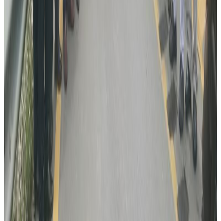
प्रतिक्रिया दिनुहोस
टिप्पणीहरू लोड हुँदैछ…
सम्बन्धित समाचार
विदेशबाट फर्किने नेपालीलाई प्रहरीको आग्रह:
अपरिचितको सुन वा सामान नबोक्नू
२०२६ अगस्ट ६
रोमानियामा रेलको ठक्करबाट दुई नेपालीको मृत्यु, दुई
घाइते
२०२६ अगस्ट ४