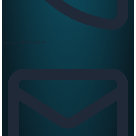
News :
0420397147