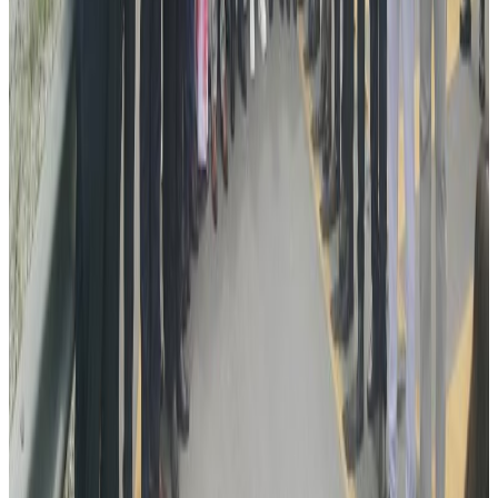
यस वेवसाइटमा प्रकाशित समाचार, विचार र लेखबारे तपाईंको कुनै
प्रतिक्रिया, गुनासो, सुझाव र सल्लाह छन् भने कृपया हामीलाई निम्न ईमेलमा
पठाउनुहोला । तपाईंको सहयोगले हामीलाई निष्पक्ष र तटस्थ पत्रकारिता गर्न
टेवा पुग्नेछ । सम्पर्क इमेल :
info@nepaltube.com.au
शेयर: