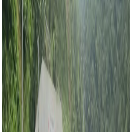
गुरुङलाई अध्यक्षको जिम्मेवारी दिएको हो ।
२५ सदस्यीय कार्यसमितिको दुइ उपाध्यक्षमा भोज गुरुङ र जीवन गुरुङ चुनिनु
भएको छ । त्यस्तै महासचिवमा अर्जुन गुरुङ छानिनु भएको छ भने सचिवको
जिम्मेवारी हेउपति गुरुङले पाउनु भएको छ । कोषाध्यक्षमा डा.समिता गुरुङ
चुनिएका छन् भने सांस्कृतिक संयोजकमा भिमसम्सेर गुरुङ र महिला संयोजकमा
शीला गुरुङ दोहोरिका छन् ।
नवनिर्वाचित कार्यसमितिलाई निवर्तमान अध्यक्ष टंक गुरुङले खादा लगाएर स्वागत
तथा शुभकामना दिएका थिए ।
तमु समाज सिड्नीको अध्यक्षमा सर्वसम्मतले निर्वाचित भएपछि नेपाल ट्युबसंग
कुरा गर्दै दिनेश गुरुङले अग्रज र नयाँ दुबै तप्काका गुरुङहरुलाई एउटै शुत्रमा
बाधेर अघि बढाउने बाचा गर्नु भयो । ‘यत्रो पुरानो र गर्विलो इतिहास बोकेको
संस्थाको जिम्मेवारी आफ्नो काँधमा आउदा खुसी नलाग्ने कुरै भएन’- अध्यक्ष
गुरुङले भने -‘यो जिम्मेवारीलाई पुरा गर्न दिनरात एक गरी काम गर्नेछु ।’