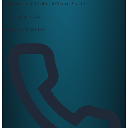
CALD Media and Cultural Centre Pty Ltd
Brisbane, Australia
ABN:
84 642 381 173