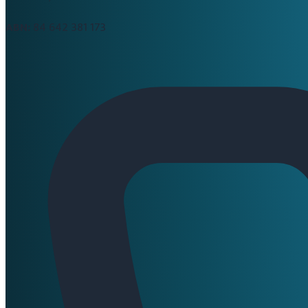
ABN:
84 642 381 173