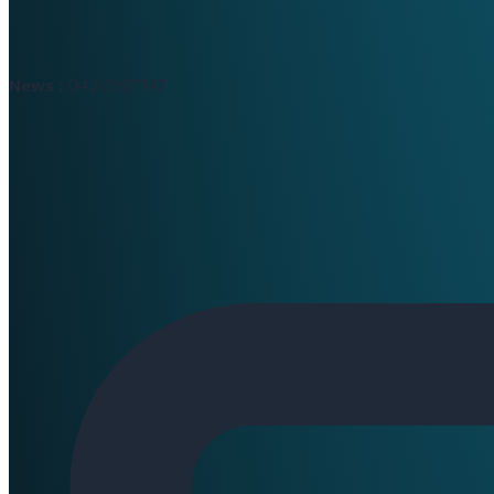
News :
0420397147