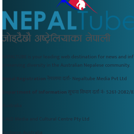
NEPALTUBE is your leading web destination for news and in
preserving diversity in the Australian Nepalese community.
Nepal Registration
नेपालमा दर्ता-
Nepaltube Media Pvt Ltd
Department of Information
सुचना विभाग दर्ता नं-
5261-2082/8
Australia
CALD Media and Cultural Centre Pty Ltd
Brisbane, Australia