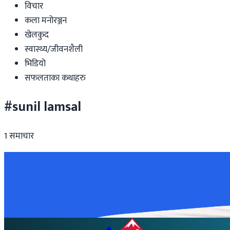
विचार
कला मनोरञ्जन
खेलकुद
स्वास्थ्य/जीवनशैली
भिडियो
सफलताका कथाहरु
#sunil lamsal
1
समाचार
Nepal
मन्त्री लम्सालको बोलीले मच्चायो विवाद
२०२६ जुन १६