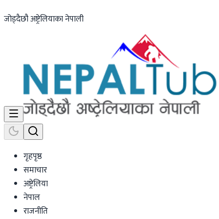
जोड्दैछौ अष्ट्रेलियाका नेपाली
गृहपृष्ठ
समाचार
अष्ट्रेलिया
नेपाल
राजनीति