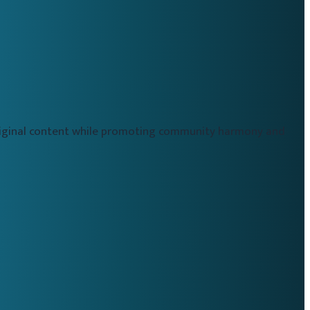
original content while promoting community harmony and