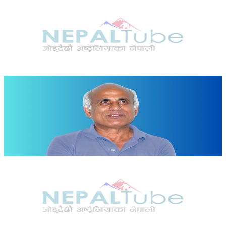
News
अनुमतिबिनै सञ्चालन भएको साउदी सिप प्रमाणीकरण
केन्द्रमा सरकारको तालाबन्दी
२०२६ जुलाई २७
Nepal
धनगढीमा अनसन बसिरहेका डा. गोविन्द केसीसँग वार्ता गर्न
पुग्यो सरकारी टोली
२०२६ जुलाई २७
News
साउदी जानेलाई नयाँ सिप परीक्षणले व्यवस्थाले अन्योल, ५०
डलर शुल्क कसले तिर्ने भन्ने विवाद