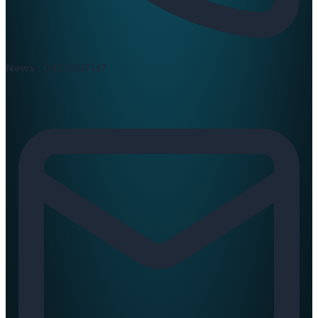
News :
0420397147