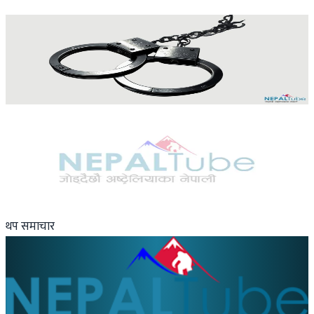
२०२६ जुलाई २५
Nepal
एक महिला अभियान्ता पक्राउ
२०२६ जुलाई २४
Australia
अष्ट्रेलियामा मन्त्रालयका कर्मचारीले भ्रष्टाचार गरेको
भेटिएपछि शिक्षा मन्त्रीले दिइन् राजीनामा
२०२६ जुलाई २४
थप समाचार