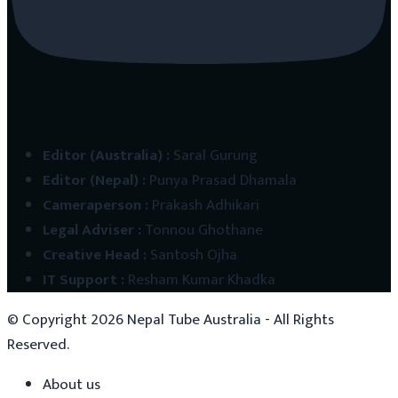
Editor (Australia)
:
Saral Gurung
Editor (Nepal)
:
Punya Prasad Dhamala
Cameraperson
:
Prakash Adhikari
Legal Adviser
:
Tonnou Ghothane
Creative Head
:
Santosh Ojha
IT Support
:
Resham Kumar Khadka
© Copyright
2026
Nepal Tube Australia - All Rights
Reserved.
About us