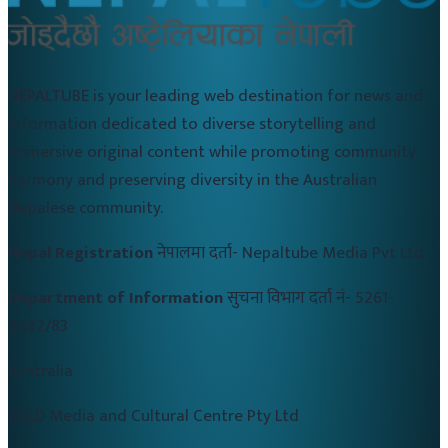
NEPALTUBE is your leading web destination for news and
information dedicated to diverse storytelling and
immersive original content while promoting community
harmony and preserving diversity in the Australian
Nepalese community.
Nepal Registration
नेपालमा दर्ता-
Nepaltube Media Pvt Ltd
Department of Information
सुचना विभाग दर्ता नं-
5261-
2082/83
Australia
CALD Media and Cultural Centre Pty Ltd