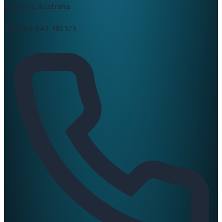
Brisbane, Australia
ABN:
84 642 381 173