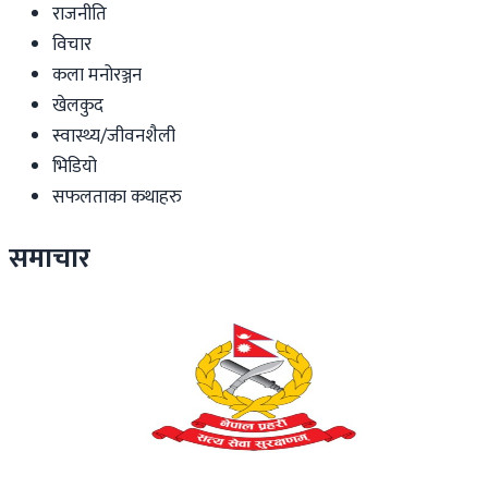
राजनीति
विचार
कला मनोरञ्जन
खेलकुद
स्वास्थ्य/जीवनशैली
भिडियो
सफलताका कथाहरु
समाचार
News
विदेशबाट फर्किने नेपालीलाई प्रहरीको आग्रह: अपरिचितको
सुन वा सामान नबोक्नू
२ दिन अगाडि