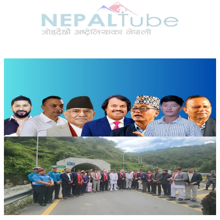
कुवेतमा ड्रोन आक्रमणमा नेपालीको मृत्यु, मध्यपूर्व तनावमा
ज्यान गुमाउने नेपालीको संख्या दुई
२०२६ अगस्ट १
News
सुनसरी घटनामा सर्वदलीय बैठक: सरकारको भूमिकामाथि
विपक्षी दलहरूको प्रश्न
२०२६ जुलाई ३०
News
भौतिक पूर्वाधारमन्त्री आफैंले गाडि चलाएर उद्घाटन गरे
नागढुंगा-काठमाडौं सुरुङमार्ग
२०२६ जुलाई २८