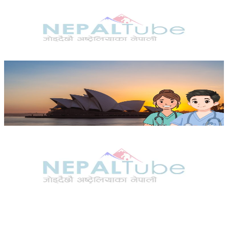
News
रोमानियामा रेलको ठक्करबाट दुई नेपालीको मृत्यु, दुई घाइते
४ दिन अगाडि
Australia
अष्ट्रेलियामा नर्सको तलब पाँचौं पटक वृद्धि
५ दिन अगाडि
News
पाकिस्तानको ब्रोड पिकमा हिमपहिरो: बेपत्तामध्ये २ जनाको
शव फेला
२०२६ अगस्ट १
News