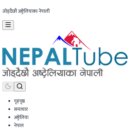
जोड्दैछौ अष्ट्रेलियाका नेपाली
गृहपृष्ठ
समाचार
अष्ट्रेलिया
नेपाल