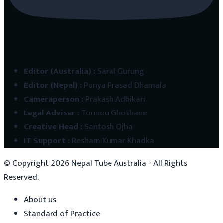
Editor (Australia)
:
Saral Gurung
Editor (Nepal)
:
Punya Prasad Dhamala
Cameraperson
:
Prakash Adhikari
Legal Adviser
:
Tonnou Ghothane
Creative Head
:
Santosh Ojha
IT Support
:
Resham Kumar Khadka
© Copyright
2026
Nepal Tube Australia - All Rights
Reserved.
About us
Standard of Practice