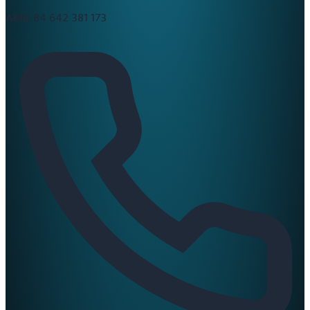
ABN:
84 642 381 173