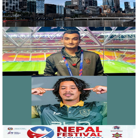
रणनीति
२०२६ जुलाई २३
Australia
फिफा विश्वकपमा अस्ट्रेलियाको टोलीका लागि रणनीति
बनाउने नेपाली युवा
२०२६ जुलाई २३
Australia
एनपिएल अष्ट्रेलियाको पाँचौं संस्करणमा कृष्ण कार्की
सबैभन्दा महँगा खेलाडी
२०२६ जुलाई १९
Australia