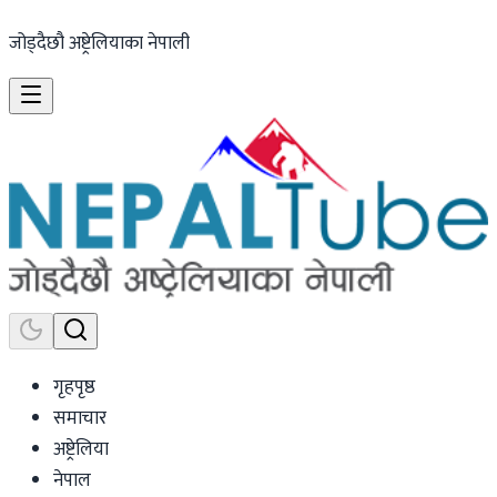
जोड्दैछौ अष्ट्रेलियाका नेपाली
गृहपृष्ठ
समाचार
अष्ट्रेलिया
नेपाल