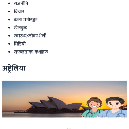
राजनीति
विचार
कला मनोरञ्जन
खेलकुद
स्वास्थ्य/जीवनशैली
भिडियो
सफलताका कथाहरु
अष्ट्रेलिया
Australia
अष्ट्रेलियामा नर्सको तलब पाँचौं पटक वृद्धि
३ दिन अगाडि
Australia