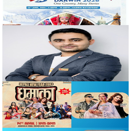
डार्विनमा नेपाल फेस्टिभल हुँदै
२०२६ जुन ११
Australia
Nurses and Midwives in Australia Can Buy
Homes With Just 10% Deposit — Many Still
Unaware
२०२६ अप्रिल १६
Australia
नेपाली नयाँ वर्षको अवसरमा अष्ट्रेलियामा भब्य सांस्कृतिक
कार्यक्रम
२०२६ अप्रिल ९