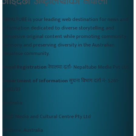
NEPALTUBE is your leading web destination for news and
information dedicated to diverse storytelling and
immersive original content while promoting community
harmony and preserving diversity in the Australian
Nepalese community.
Nepal Registration
नेपालमा दर्ता-
Nepaltube Media Pvt Ltd
Department of Information
सुचना विभाग दर्ता नं-
5261-
2082/83
Australia
CALD Media and Cultural Centre Pty Ltd
Brisbane, Australia