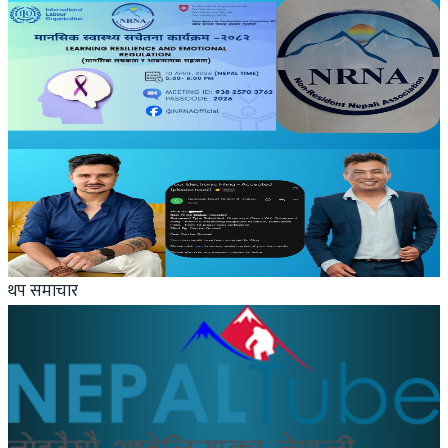
Australia
एनआरएनए अभियान : प्रवासी नेपाली श्रमिकलाई मानसिक
स्वास्थ्य परामर्श
२०२६ अप्रिल ३
Australia
एनआरएनए अष्ट्रेलियाको फेक सदस्यता प्रकरण
२०२६ मार्च ३०
थप समाचार