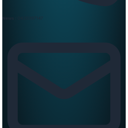
News :
0420397147