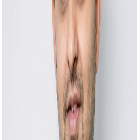
गैरआवासीय नेपाली संघ (एनआरएनए) नर्दन टेरिटोरीकोको
आयोजनामा आगामी जुन १३ मा डार्विन वाटरफ्रन्टमा फेस्टिभल हुने तय
भएको छ। दिउँसो २ बजेदेखि राति १० बजेसम्म आठ घण्टासम्म
सञ्चालन हुने यस कार्यक्रममा नेपाली समुदाय मात्र नभई स्थानीय
अष्ट्रेलियाली तथा विभिन्न बहुसांस्कृतिक समुदायको पनि उत्साहजनक
सहभागिता रहने अपेक्षा गरिएको छ।
संयोजक त्रिलोचन सापकोटाको अनुसार फेस्टिभलमा नेपाली दूतावास
क्यानबेराले पनि स्टल राखेर आफुले प्रदान गर्दै आएको सेवाबारे
जानकारी गराउनेछ भने नेपाल पर्यटन बोर्डको तर्फबाट नेपाल भ्रमणका
निम्ति जानकारीसहितको ब्रोसरहरु बाँड्ने कार्यक्रम राखिएको छ।
कार्यक्रममा नेपाली परम्परागत खाना तथा परिकारहरू, रंगारंग
सांस्कृतिक प्रस्तुति, लोकनृत्य, आधुनिक नृत्य तथा विविध
मनोरञ्जनात्मक गतिविधिहरू समेटिने सापकोटाले बताउनुभयो।