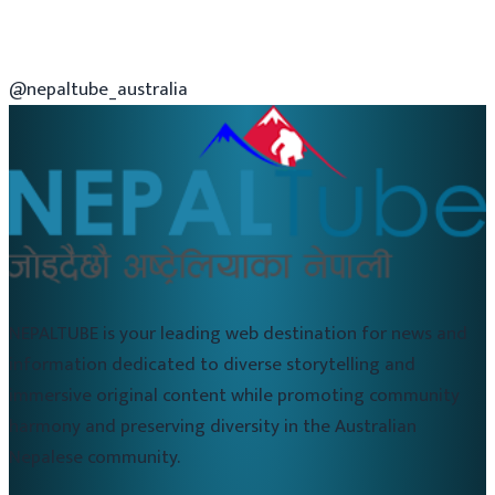
@nepaltube_australia
NEPALTUBE is your leading web destination for news and
information dedicated to diverse storytelling and
immersive original content while promoting community
harmony and preserving diversity in the Australian
Nepalese community.