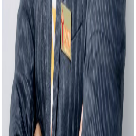
२०२६ अगस्ट ३
अस्ट्रेलियामा विवाह घट्यो, बढ्यो सम्बन्धविच्छेद
२०२६ जुलाई २९
थापाथलीबाट अष्ट्रेलियाका घरको डिजाइन
२०२६ जुलाई २७
अष्ट्रेलियामा मन्त्रालयका कर्मचारीले भ्रष्टाचार गरेको
भेटिएपछि शिक्षा मन्त्रीले दिइन् राजीनामा
२०२६ जुलाई २४
अन्तर्राष्ट्रिय विद्यार्थी आकर्षित गर्न भिक्टोरियाले बनायो
नयाँ रणनीति