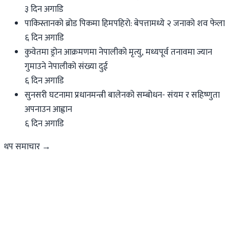
३ दिन अगाडि
पाकिस्तानको ब्रोड पिकमा हिमपहिरो: बेपत्तामध्ये २ जनाको शव फेला
६ दिन अगाडि
कुवेतमा ड्रोन आक्रमणमा नेपालीको मृत्यु, मध्यपूर्व तनावमा ज्यान
गुमाउने नेपालीको संख्या दुई
६ दिन अगाडि
सुनसरी घटनामा प्रधानमन्त्री बालेनको सम्बोधन- संयम र सहिष्णुता
अपनाउन आह्वान
६ दिन अगाडि
थप समाचार →