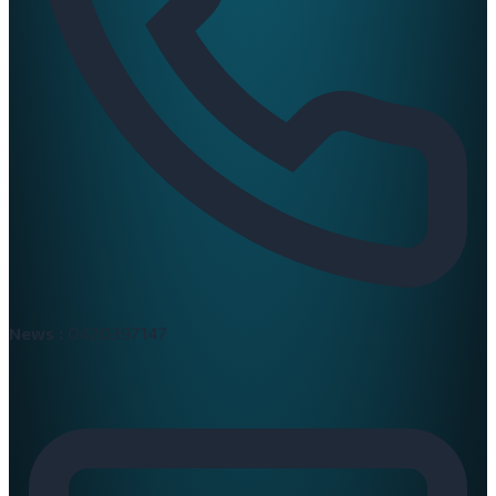
News :
0420397147