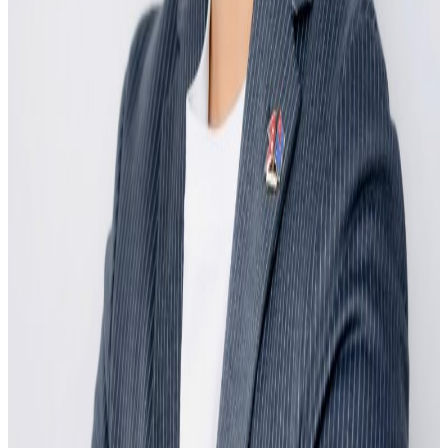
“वन कन्ट्री, मेनी स्टोरीज” भन्ने नारासहित आयोजना हुन लागेको यो
फेस्टिभलले नेपाली समुदायबीचको एकता तथा सद्भाव सुदृढ गर्नुका
साथै अन्तर्राष्ट्रिय मञ्चमा नेपाली संस्कृति र पहिचानलाई परिचित
गराउने लक्ष्य राखेको छ।
नेपालीपन, समुदायिक भावना र सांस्कृतिक गौरवलाई उजागर गर्ने यो
ऐतिहासिक कार्यक्रमलाई उत्सवको रूपमा मनाउन आयोजकले सम्पूर्ण
नेपाली समुदाय तथा शुभचिन्तकहरूलाई आह्वान गरेको छ।
यस वेवसाइटमा प्रकाशित समाचार, विचार र लेखबारे तपाईंको कुनै
प्रतिक्रिया, गुनासो, सुझाव र सल्लाह छन् भने कृपया हामीलाई निम्न ईमेलमा
पठाउनुहोला । तपाईंको सहयोगले हामीलाई निष्पक्ष र तटस्थ पत्रकारिता गर्न