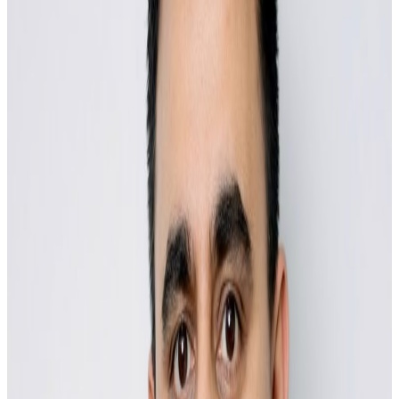
अ−
अ
अ+
ब्रिजबेन/ नेपाली कला, संस्कृति, खानपान, भेषभूषा र मौलिकताको
प्रवर्द्धन गर्ने उद्देश्यसहित गैरआवासीय नेपाली संघ (एनआरएनए)
अष्ट्रेलियाले विभिन्न राज्यहरूमा गर्दै आएको “नेपाल फेस्टिभल”
डार्विनमा आयोजना हुने भएको छ।