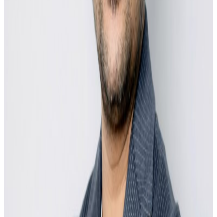
नेपालको विभिन्न जातजाति, भाषा र संस्कृतिको झलक एकै ठाउँमा
अनुभव गर्न पाइने यो फेस्टिभल डार्विनको नेपाली समुदायका लागि
एक विशेष अवसर बन्ने देखिने उहाँको भनाई छ।