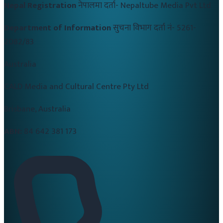
Nepal Registration
नेपालमा दर्ता-
Nepaltube Media Pvt Ltd
Department of Information
सुचना विभाग दर्ता नं-
5261-
2082/83
Australia
CALD Media and Cultural Centre Pty Ltd
Brisbane, Australia
ABN:
84 642 381 173