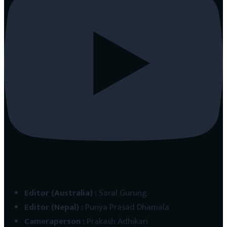
Editor (Australia)
:
Saral Gurung
Editor (Nepal)
:
Punya Prasad Dhamala
Cameraperson
:
Prakash Adhikari