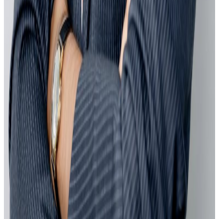
२०२६ जुलाई २३
फिफा विश्वकपमा अस्ट्रेलियाको टोलीका लागि
रणनीति बनाउने नेपाली युवा
२०२६ जुलाई २३
एनपिएल अष्ट्रेलियाको पाँचौं संस्करणमा कृष्ण कार्की
सबैभन्दा महँगा खेलाडी
२०२६ जुलाई १९
Nurses and Midwives in Australia Can Buy
Homes With Just 10% Deposit — Many Still
Unaware