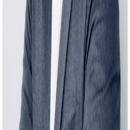
टेवा पुग्नेछ । सम्पर्क इमेल :
info@nepaltube.com.au
शेयर:
प्रतिक्रिया दिनुहोस
टिप्पणीहरू लोड हुँदैछ…
ट्यागहरू
#Darwin
#darwin Nepal festival 2026
#Nepalfestival
सम्बन्धित समाचार
अष्ट्रेलियामा नर्सको तलब पाँचौं पटक वृद्धि