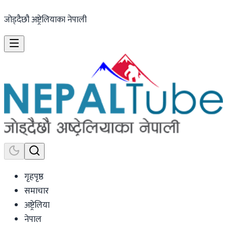
जोड्दैछौ अष्ट्रेलियाका नेपाली
गृहपृष्ठ
समाचार
अष्ट्रेलिया
नेपाल