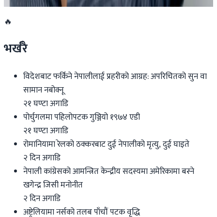
२०२६ अप्रिल १६
🔥
भर्खरै
विदेशबाट फर्किने नेपालीलाई प्रहरीको आग्रह: अपरिचितको सुन वा
सामान नबोक्नू
२१ घण्टा अगाडि
पोर्चुगलमा पहिलोपटक गुञ्जियो १९७४ एडी
२१ घण्टा अगाडि
रोमानियामा रेलको ठक्करबाट दुई नेपालीको मृत्यु, दुई घाइते
२ दिन अगाडि
नेपाली कांग्रेसको आमन्त्रित केन्द्रीय सदस्यमा अमेरिकामा बस्ने
खगेन्द्र जिसी मनोनीत
२ दिन अगाडि
अष्ट्रेलियामा नर्सको तलब पाँचौं पटक वृद्धि