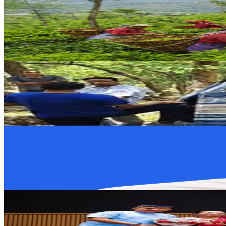
Nepal
भारतीय एसओपीले नेपाली चिया निर्यात प्रभावित
२०२६ जुन १६
Nepal
टेम्पो भिरबाट खसालिएपछि समिति गठन
२०२६ जुन १६
Nepal
मन्त्री लम्सालको बोलीले मच्चायो विवाद
२०२६ जुन १६
Nepal
टेकस्किल्सको आईटी छात्रवृत्तिबाट दुई नेपाली विद्यार्थीलाई र