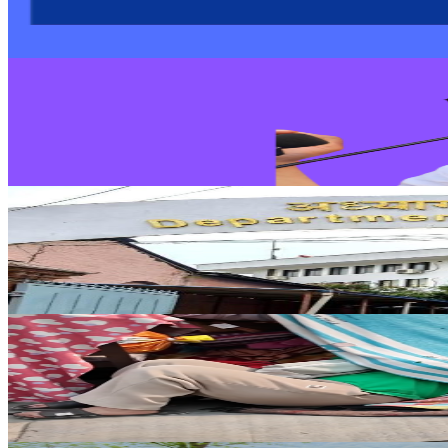
२०२६ जुन २६
Nepal
राष्ट्रियतामाथि शंका नगर्न बालेनको आग्रह
२०२६ जुन २२
Nepal
भिसा मिलाइदिने भन्दै ठगी गर्ने एजेन्टबाट सावधान रहन अध्
२०२६ जुन २०
Nepal
सुकुम्बासीहरुको दोहोरो विरोध: खाना संकटसँगै पुनःस्थापना
२०२६ जुन १६