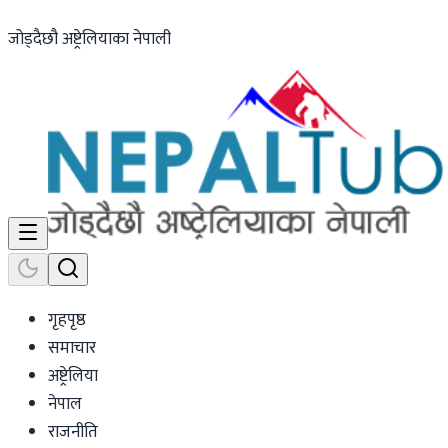
जोड्दैछौ अष्ट्रेलियाका नेपाली
गृहपृष्ठ
समाचार
अष्ट्रेलिया
नेपाल
राजनीति