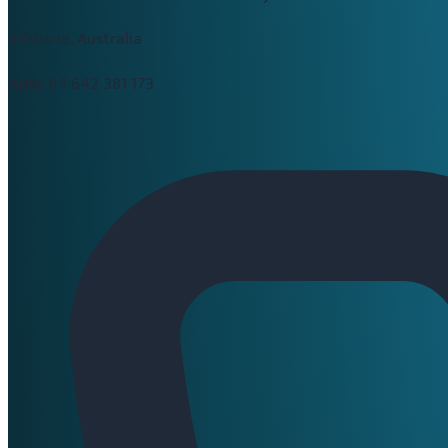
Brisbane, Australia
ABN:
84 642 381 173