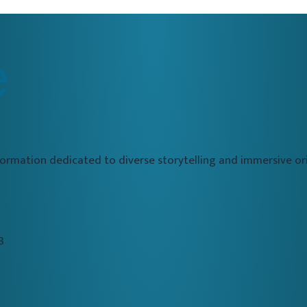
formation dedicated to diverse storytelling and immersive 
3