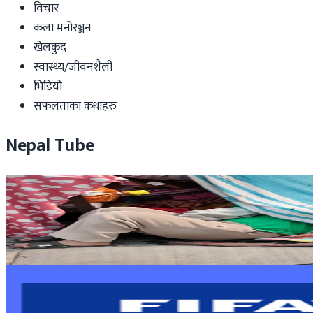
विचार
कला मनोरञ्जन
खेलकुद
स्वास्थ्य/जीवनशैली
भिडियो
सफलताका कथाहरु
Nepal Tube
Nepal
होल्डिङ सेन्टरका सुकुमवासीद्वारा ५ बुँदे माग, स्थायी समाधा
२०२६ जुन २६
Nepal
एन्फामाथि फिफाको निलम्बन