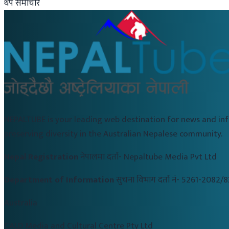
थप समाचार
NEPALTUBE is your leading web destination for news and in
preserving diversity in the Australian Nepalese community.
Nepal Registration
नेपालमा दर्ता-
Nepaltube Media Pvt Ltd
Department of Information
सुचना विभाग दर्ता नं-
5261-2082/8
Australia
CALD Media and Cultural Centre Pty Ltd