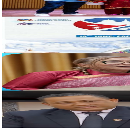
२०२६ जुन १२
Australia
डार्विनमा नेपाल फेस्टिभल हुँदै
२०२६ जुन ११
Nepal
बिदापछि पुनः इजलासमा सपना प्रधान मल्ल
२०२६ जुन ९
Nepal
सीमा विवादको समाधान द्विपक्षीय वार्ताबाटै हुन्छ : परराष्ट्रमन्त
२०२६ जुन ८