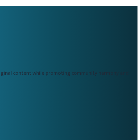
original content while promoting community harmony and