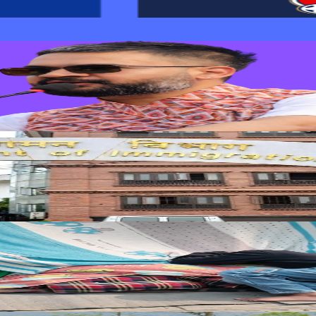
यागमनको आग्रह
को माग