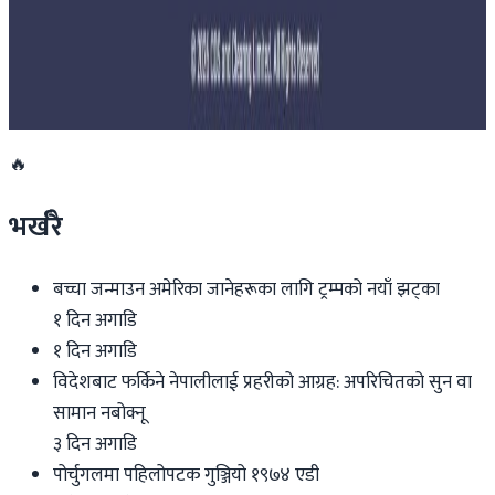
साउन १५ गतेभित्र भित्र शुल्क नबुझाए डिम्याट खाता
रोक्का हुने
२०२६ जुलाई २७
🔥
भर्खरै
बच्चा जन्माउन अमेरिका जानेहरूका लागि ट्रम्पको नयाँ झट्का
१ दिन अगाडि
१ दिन अगाडि
विदेशबाट फर्किने नेपालीलाई प्रहरीको आग्रह: अपरिचितको सुन वा
सामान नबोक्नू
३ दिन अगाडि
पोर्चुगलमा पहिलोपटक गुञ्जियो १९७४ एडी