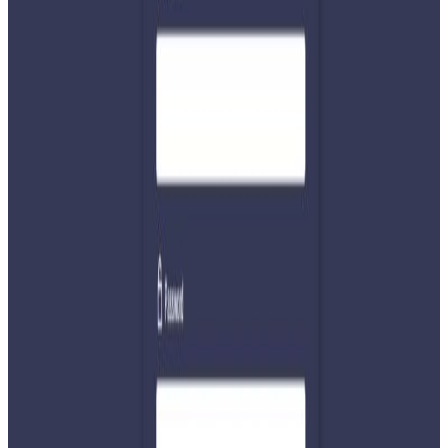
समितिलाई घटनाको सत्यतथ्य छानबिन गरी सात दिनभित्र प्रतिवेदन
बुझाउन जिम्मेवारी दिइएको छ। घटनासम्बन्धी अनुसन्धानका क्रममा
१२ वन कर्मचारी नियन्त्रणमा लिइएको थियो।
यस वेवसाइटमा प्रकाशित समाचार, विचार र लेखबारे तपाईंको कुनै
प्रतिक्रिया, गुनासो, सुझाव र सल्लाह छन् भने कृपया हामीलाई निम्न ईमेलमा
पठाउनुहोला । तपाईंको सहयोगले हामीलाई निष्पक्ष र तटस्थ पत्रकारिता गर्न
टेवा पुग्नेछ । सम्पर्क इमेल :
info@nepaltube.com.au
शेयर:
प्रतिक्रिया दिनुहोस
टिप्पणीहरू लोड हुँदैछ…