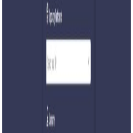
अ−
अ
अ+
काठमाडौँ / कैलालीको गोदावरी नगरपालिका–४ गाईमारेमा वन
अतिक्रमण हटाउने क्रममा टेम्पो भिरबाट खसालिएको घटनाको
छानबिनका लागि समिति गठन गरिएको छ। उद्योग, पर्यटन, वन तथा
वातावरण मन्त्रालयले प्रदेश वन निर्देशनालयका निर्देशक डा. हेमराज
विष्टको संयोजकत्वमा समिति गठन गरिएको हो।