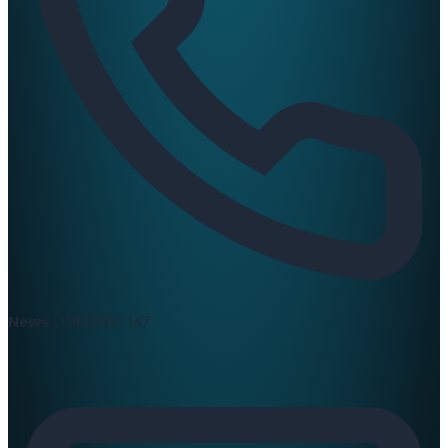
News :
0420397147