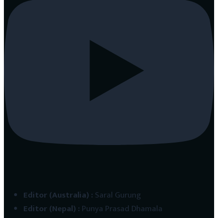
Editor (Australia)
:
Saral Gurung
Editor (Nepal)
:
Punya Prasad Dhamala