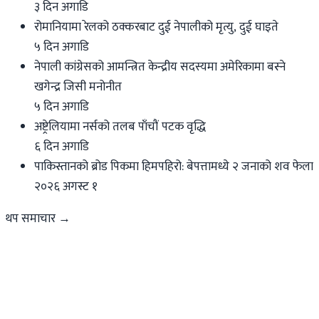
३ दिन अगाडि
रोमानियामा रेलको ठक्करबाट दुई नेपालीको मृत्यु, दुई घाइते
५ दिन अगाडि
नेपाली कांग्रेसको आमन्त्रित केन्द्रीय सदस्यमा अमेरिकामा बस्ने
खगेन्द्र जिसी मनोनीत
५ दिन अगाडि
अष्ट्रेलियामा नर्सको तलब पाँचौं पटक वृद्धि
६ दिन अगाडि
पाकिस्तानको ब्रोड पिकमा हिमपहिरो: बेपत्तामध्ये २ जनाको शव फेला
२०२६ अगस्ट १
थप समाचार →