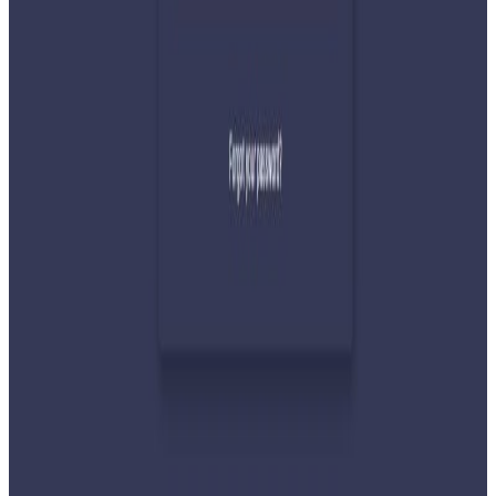
देशभर तनाव बढिरहेका बेला ९ प्रमुख राजनीतिक
दलहरूको संयुक्त अपिल
२०२६ जुलाई ३०
प्रधानमन्त्री शाहलाई भारतको औपचारिक भ्रमण निम्तो
२०२६ जुलाई २९
बुद्ध एयरले भित्र्यायो नयाँ एटीआर-७२-६०० विमान
२०२६ जुलाई २९
नेपालमा महिला विदेशी पर्यटकको आकर्षण बढ्दो
२०२६ जुलाई २७