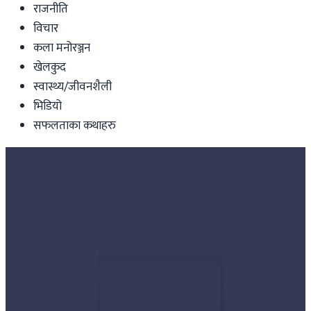
राजनीति
विचार
कला मनोरञ्जन
खेलकुद
स्वास्थ्य/जीवनशैली
भिडियो
सफलताका कथाहरु
Nepal
टेम्पो भिरबाट खसालिएपछि समिति गठन
Nepal Tube
|