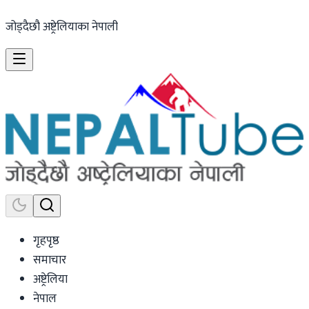
जोड्दैछौ अष्ट्रेलियाका नेपाली
गृहपृष्ठ
समाचार
अष्ट्रेलिया
नेपाल