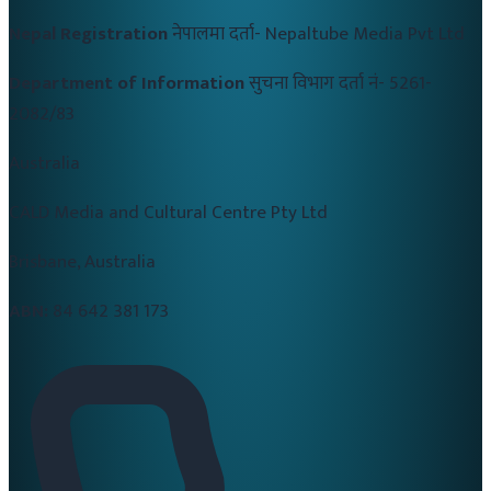
Nepal Registration
नेपालमा दर्ता-
Nepaltube Media Pvt Ltd
Department of Information
सुचना विभाग दर्ता नं-
5261-
2082/83
Australia
CALD Media and Cultural Centre Pty Ltd
Brisbane, Australia
ABN:
84 642 381 173