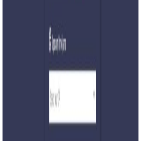
Monday, 2026 June 15 / 8:11 pm
अ−
अ
अ+
काठमाडौँ/ भारतीय पक्षले नेपाली चिया आयातमा कडाइ गर्दै नयाँ
एसओपी (स्ट्यान्डर्ड अपरेटिङ प्रोसिजर) लागू गरेपछि इलामका चिया