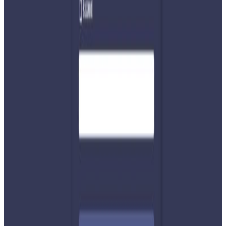
टेवा पुग्नेछ । सम्पर्क इमेल :
info@nepaltube.com.au
शेयर:
प्रतिक्रिया दिनुहोस
टिप्पणीहरू लोड हुँदैछ…
ट्यागहरू
#chiya
#ilam
#tea
सम्बन्धित समाचार
नेपाली कांग्रेसको आमन्त्रित केन्द्रीय सदस्यमा
अमेरिकामा बस्ने खगेन्द्र जिसी मनोनीत