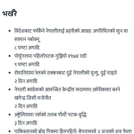
भर्खरै
विदेशबाट फर्किने नेपालीलाई प्रहरीको आग्रह: अपरिचितको सुन वा
सामान नबोक्नू
८ घण्टा अगाडि
पोर्चुगलमा पहिलोपटक गुञ्जियो १९७४ एडी
९ घण्टा अगाडि
रोमानियामा रेलको ठक्करबाट दुई नेपालीको मृत्यु, दुई घाइते
२ दिन अगाडि
नेपाली कांग्रेसको आमन्त्रित केन्द्रीय सदस्यमा अमेरिकामा बस्ने
खगेन्द्र जिसी मनोनीत
२ दिन अगाडि
अष्ट्रेलियामा नर्सको तलब पाँचौं पटक वृद्धि
३ दिन अगाडि
पाकिस्तानको ब्रोड पिकमा हिमपहिरो: बेपत्तामध्ये २ जनाको शव फेला