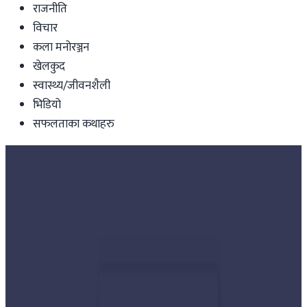
राजनीति
विचार
कला मनोरञ्जन
खेलकुद
स्वास्थ्य/जीवनशैली
भिडियो
सफलताका कथाहरु
Nepal
भारतीय एसओपीले नेपाली चिया निर्यात
प्रभावित
Nepal Tube
|