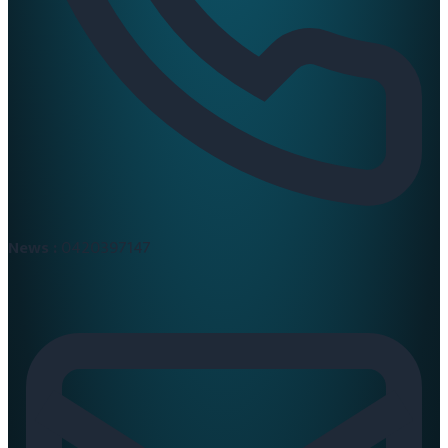
News :
0420397147