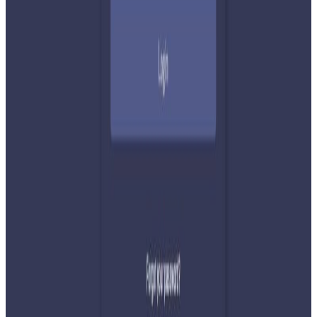
२०२६ अगस्ट ४
सुनसरी घटनामा प्रधानमन्त्री बालेनको सम्बोधन- संयम
र सहिष्णुता अपनाउन आह्वान
२०२६ जुलाई ३१
देशभर तनाव बढिरहेका बेला ९ प्रमुख राजनीतिक
दलहरूको संयुक्त अपिल
२०२६ जुलाई ३०
प्रधानमन्त्री शाहलाई भारतको औपचारिक भ्रमण निम्तो
२०२६ जुलाई २९
बुद्ध एयरले भित्र्यायो नयाँ एटीआर-७२-६०० विमान