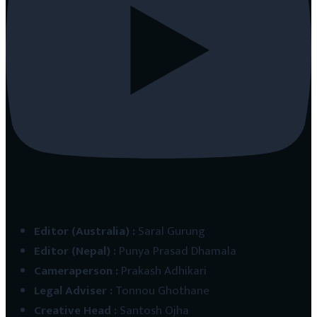
Editor (Australia)
:
Saral Gurung
Editor (Nepal)
:
Punya Prasad Dhamala
Cameraperson
:
Prakash Adhikari
Legal Adviser
:
Tonnou Ghothane
Creative Head
:
Santosh Ojha