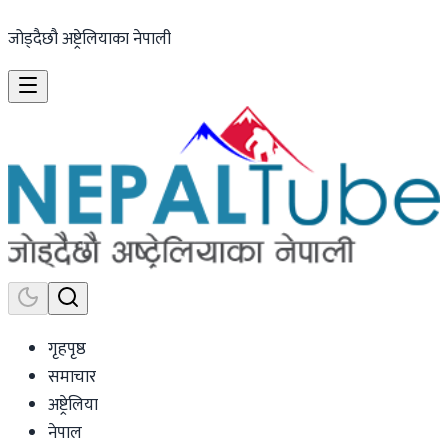
जोड्दैछौ अष्ट्रेलियाका नेपाली
गृहपृष्ठ
समाचार
अष्ट्रेलिया
नेपाल