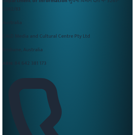
Department of Information
सुचना विभाग दर्ता नं-
5261-
2082/83
Australia
CALD Media and Cultural Centre Pty Ltd
Brisbane, Australia
ABN:
84 642 381 173