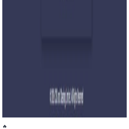
२०२६ जुलाई २९
नेपालमा महिला विदेशी पर्यटकको आकर्षण बढ्दो
२०२६ जुलाई २७
साउन १५ गतेभित्र भित्र शुल्क नबुझाए डिम्याट खाता
रोक्का हुने
२०२६ जुलाई २७
तुइन खोलाको कामका लागि दिउँसो नारायणगढ-
मुग्लिन सडक बन्द गरिने
२०२६ जुलाई २७
🔥