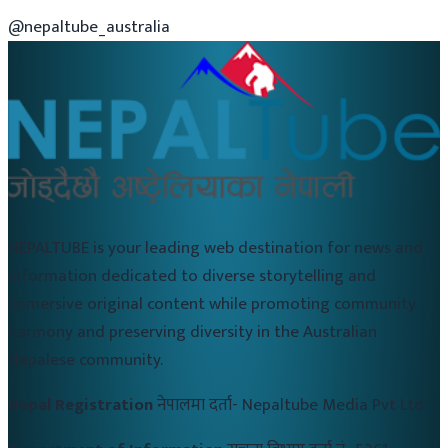
@nepaltube_australia
NEPALTUBE is your leading web destination for news and
information dedicated to diverse storytelling and
immersive original content while promoting community
harmony and preserving diversity in the Australian
Nepalese community.
Nepal Registration
नेपालमा दर्ता-
Nepaltube Media Pvt Ltd