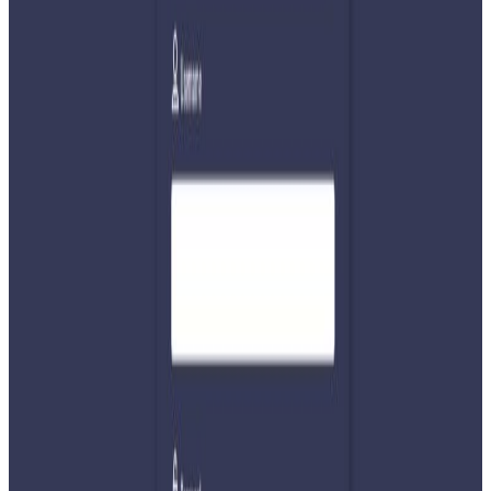
उद्योगहरू सोमबारदेखि बन्द भएका छन्। भारतीय चिया बोर्डले गुणस्तर
परीक्षणको नाममा डेढ महिनादेखि निर्यात रोक लगाएपछि उद्योगीहरूले
उद्योग सञ्चालन गर्न नसकेका हुन्।
उद्योगीहरूका अनुसार नयाँ एसओपीका कारण नमुना संकलन, परीक्षण
प्रक्रिया र अनुमति प्रणाली झन्झटिलो बनेको छ, जसले निर्यातमा
ढिलाइ र अवरोध सिर्जना गरेको हो। उत्पादन बजारमा जान नसक्दा
चिया गोदाममै थन्किने र नष्ट हुने जोखिम बढेपछि उद्योग बन्द गरेका
हुन्।
यस वेवसाइटमा प्रकाशित समाचार, विचार र लेखबारे तपाईंको कुनै
प्रतिक्रिया, गुनासो, सुझाव र सल्लाह छन् भने कृपया हामीलाई निम्न ईमेलमा
पठाउनुहोला । तपाईंको सहयोगले हामीलाई निष्पक्ष र तटस्थ पत्रकारिता गर्न