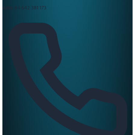
ABN:
84 642 381 173