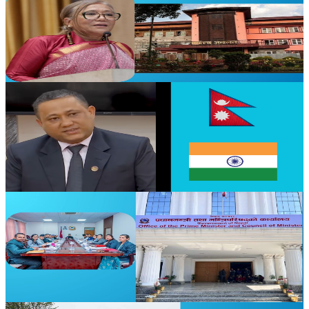
Nepal
बिदापछि पुनः इजलासमा सपना प्रधान मल्ल
२०२६ जुन ९
Nepal
सीमा विवादको समाधान द्विपक्षीय वार्ताबाटै हुन्छ :
परराष्ट्रमन्त्री खनाल
२०२६ जुन ८
Nepal
०६२/०६३ पछिका नेता कर्मचारीको सम्पत्ति छानबिन गर्न
आयोग गठन
२०२६ अप्रिल १६