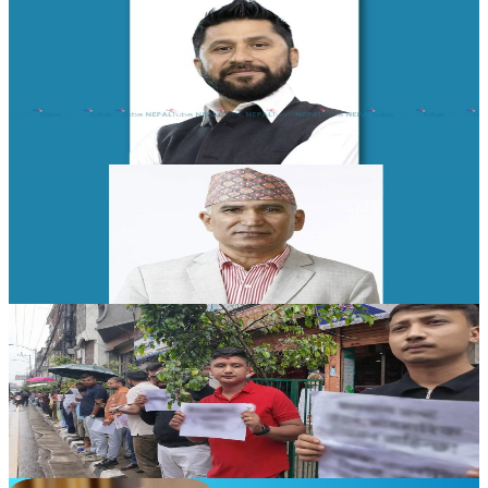
Nepal
सरकारका निर्णय गलत भए रास्वपाले सच्याउँछ: रवि
लामिछाने
२०२६ जुलाई १९
News
विष्णु पौडेल साधारण तारेखमा रिहा
२०२६ जुलाई १९
Nepal
सडकमा ओर्लिए कन्सल्टेन्सीवाला- सरकारलाई तालाचाबी
बुझाउने तयारी
२०२६ जुलाई १७