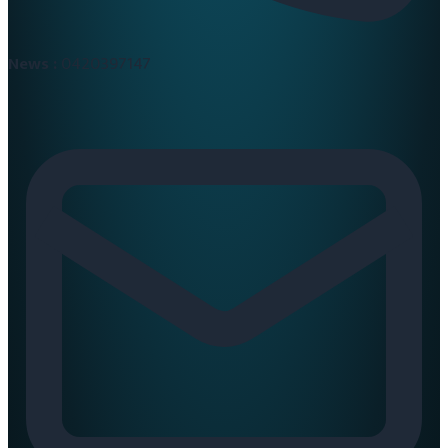
News :
0420397147