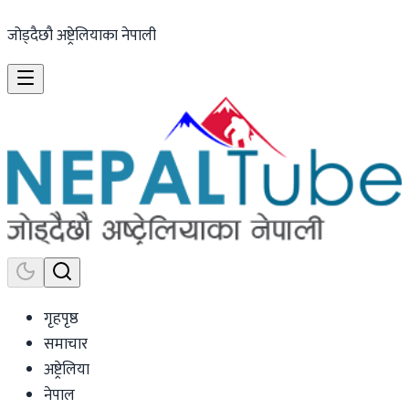
जोड्दैछौ अष्ट्रेलियाका नेपाली
गृहपृष्ठ
समाचार
अष्ट्रेलिया
नेपाल