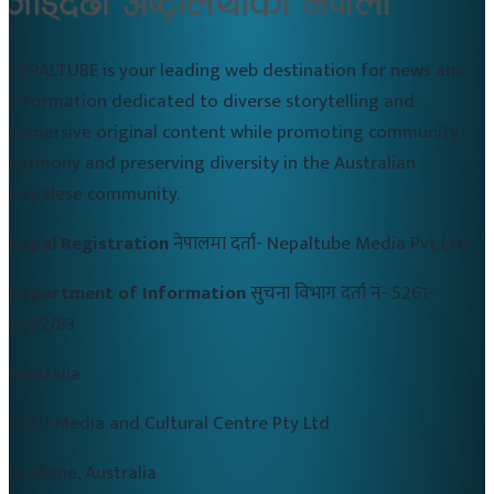
NEPALTUBE is your leading web destination for news and
information dedicated to diverse storytelling and
immersive original content while promoting community
harmony and preserving diversity in the Australian
Nepalese community.
Nepal Registration
नेपालमा दर्ता-
Nepaltube Media Pvt Ltd
Department of Information
सुचना विभाग दर्ता नं-
5261-
2082/83
Australia
CALD Media and Cultural Centre Pty Ltd
Brisbane, Australia