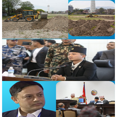
Nepal
टुँडिखेलको दक्षिण भागमा घाँसे मैदान बनाइदै, एक वर्षभित्र
काम सक्नेगरी ठेक्का
२०२६ अप्रिल ७
Nepal
फेवाताल जग्गा प्रकरण : गृहमन्त्री गुरुङ भन्छन्– ‘मै ठगिए
अदालत जान्छु’
२०२६ अप्रिल ७
Nepal
सभामुखमा डोलप्रसाद अर्याल निर्विरोध निर्वाचित भएको
घोषणा