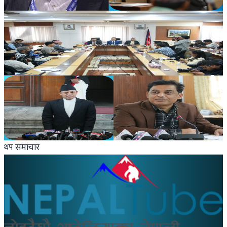
२०२६ अप्रिल ६
Health-lifestyle
मध्यपूर्वका नेपाली : ११ जना पक्राउ, अरु अवस्था के छ ?
२०२६ अप्रिल ४
Nepal
डीपी अर्याल निर्विरोध सभामुख
२०२६ अप्रिल ४
थप समाचार