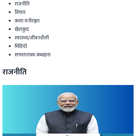
राजनीति
विचार
कला मनोरञ्जन
खेलकुद
स्वास्थ्य/जीवनशैली
भिडियो
सफलताका कथाहरु
राजनीति
Politics
प्रदर्शनबीच मोदीको घोषणा- प्रश्नपत्र चुहावटका मुद्दा चलाउन
फास्ट ट्र्याक अदालत गठन गर्ने
२०२६ जुलाई २४