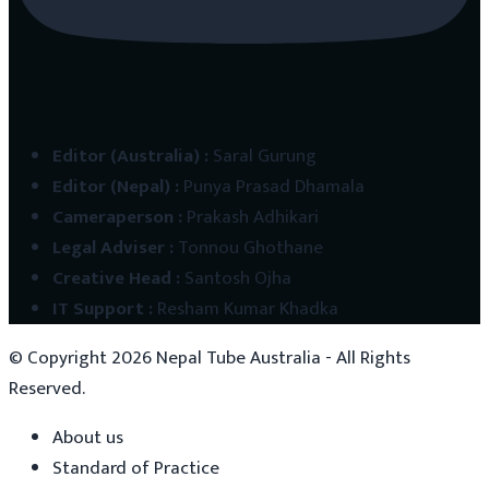
Editor (Australia)
:
Saral Gurung
Editor (Nepal)
:
Punya Prasad Dhamala
Cameraperson
:
Prakash Adhikari
Legal Adviser
:
Tonnou Ghothane
Creative Head
:
Santosh Ojha
IT Support
:
Resham Kumar Khadka
© Copyright
2026
Nepal Tube Australia - All Rights
Reserved.
About us
Standard of Practice