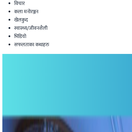
विचार
कला मनोरञ्जन
खेलकुद
स्वास्थ्य/जीवनशैली
भिडियो
सफलताका कथाहरु
Health-lifestyle
मध्यपूर्वका नेपाली : ११ जना पक्राउ, अरु अवस्था
Nepal Tube
|