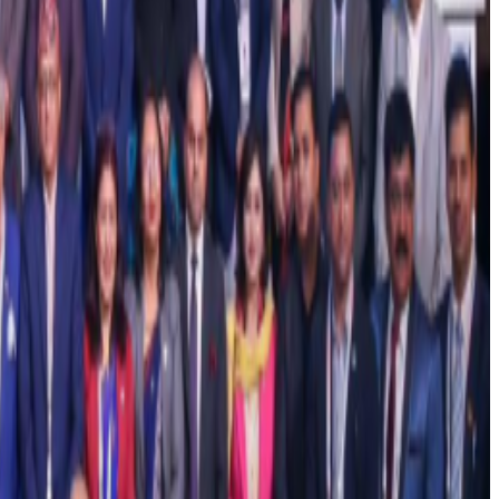
 तत्काल ठूलो संख्यामा रोजगारी गुम्ने जोखिम नरहे पनि हस्पिटालिटी,
साउदी अरेबियामा ४, कतारमा ३ र ओमानमा १ गरेर ११ नेपाली पक्राउ परेकाे
नकारी लिएर सहयोग गरिरहेको उहाँले जानकारी दिनुभयो ।