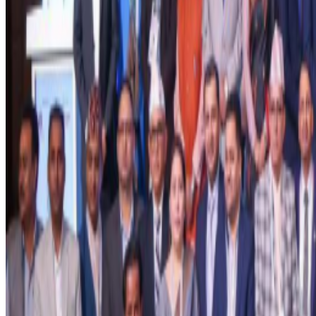
काठमाडौं । अमेरिका- इरान टकरावले खाडीसहित मध्यपूर्वी मुलुकमा र
आज नेपालस्थित परराष्
निर्माणलगायत क्षेत्रमा केही असर व्यहोर्नुपरेको जानकारी दिएको छ । प
नेपालट्युबलाई जानकारी दिनुभयो । पक्राउ परेका नेपालीको हकमा 
नेपाल फर्किन चाहानेलाई विशेष उडान