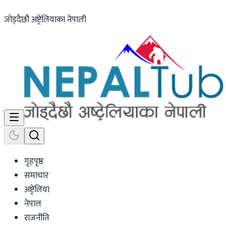
जोड्दैछौ अष्ट्रेलियाका नेपाली
गृहपृष्ठ
समाचार
अष्ट्रेलिया
नेपाल
राजनीति