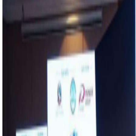
Friday, 2026 April 3 / 10:31 pm
अ−
अ
अ+