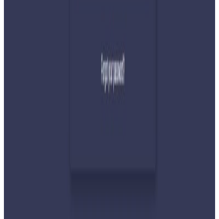
र सहिष्णुता अपनाउन आह्वान
२०२६ जुलाई ३१
देशभर तनाव बढिरहेका बेला ९ प्रमुख राजनीतिक
दलहरूको संयुक्त अपिल
२०२६ जुलाई ३०
प्रधानमन्त्री शाहलाई भारतको औपचारिक भ्रमण निम्तो
२०२६ जुलाई २९
बुद्ध एयरले भित्र्यायो नयाँ एटीआर-७२-६०० विमान
२०२६ जुलाई २९