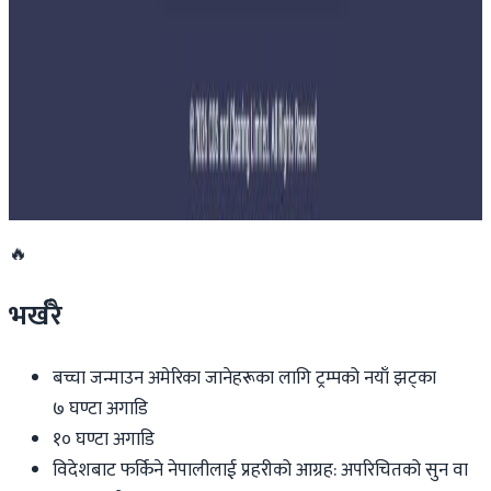
नेपालमा महिला विदेशी पर्यटकको आकर्षण बढ्दो
२०२६ जुलाई २७
साउन १५ गतेभित्र भित्र शुल्क नबुझाए डिम्याट खाता
रोक्का हुने
२०२६ जुलाई २७
🔥
भर्खरै
बच्चा जन्माउन अमेरिका जानेहरूका लागि ट्रम्पको नयाँ झट्का
७ घण्टा अगाडि
१० घण्टा अगाडि
विदेशबाट फर्किने नेपालीलाई प्रहरीको आग्रह: अपरिचितको सुन वा