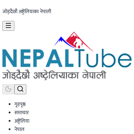
जोड्दैछौ अष्ट्रेलियाका नेपाली
गृहपृष्ठ
समाचार
अष्ट्रेलिया
नेपाल