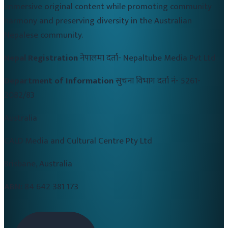
immersive original content while promoting community
harmony and preserving diversity in the Australian
Nepalese community.
Nepal Registration
नेपालमा दर्ता-
Nepaltube Media Pvt Ltd
Department of Information
सुचना विभाग दर्ता नं-
5261-
2082/83
Australia
CALD Media and Cultural Centre Pty Ltd
Brisbane, Australia
ABN:
84 642 381 173