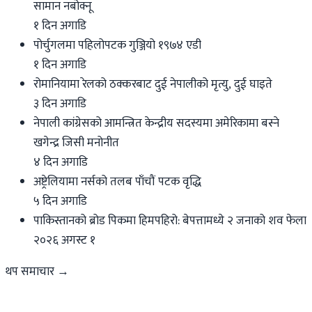
सामान नबोक्नू
१ दिन अगाडि
पोर्चुगलमा पहिलोपटक गुञ्जियो १९७४ एडी
१ दिन अगाडि
रोमानियामा रेलको ठक्करबाट दुई नेपालीको मृत्यु, दुई घाइते
३ दिन अगाडि
नेपाली कांग्रेसको आमन्त्रित केन्द्रीय सदस्यमा अमेरिकामा बस्ने
खगेन्द्र जिसी मनोनीत
४ दिन अगाडि
अष्ट्रेलियामा नर्सको तलब पाँचौं पटक वृद्धि
५ दिन अगाडि
पाकिस्तानको ब्रोड पिकमा हिमपहिरो: बेपत्तामध्ये २ जनाको शव फेला
२०२६ अगस्ट १
थप समाचार →