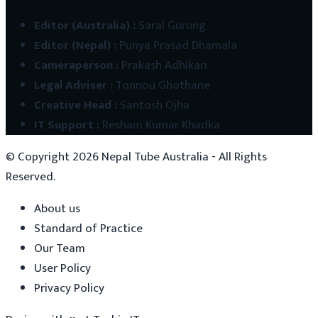
Editor (Australia)
:
Saral Gurung
Editor (Nepal)
:
Punya Prasad Dhamala
Cameraperson
:
Prakash Adhikari
Legal Adviser
:
Tonnou Ghothane
Creative Head
:
Santosh Ojha
IT Support
:
Resham Kumar Khadka
© Copyright
2026
Nepal Tube Australia - All Rights
Reserved.
About us
Standard of Practice
Our Team
User Policy
Privacy Policy