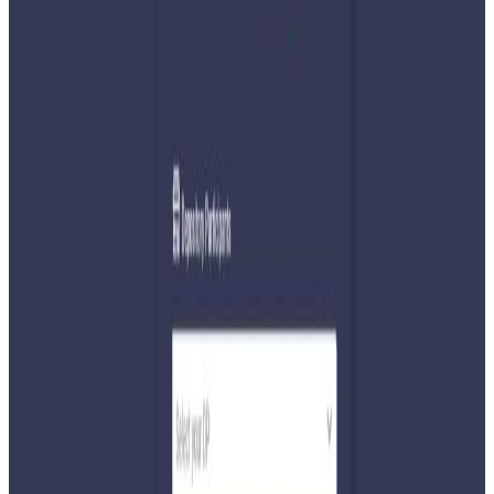
Sunday, 2026 June 7 / 10:46 pm
अ−
अ
अ+
काठमाडौं/ परराष्ट्रमन्त्री शिशिर खनालले नेपाल–भारत सीमा
समस्याको समाधान द्विपक्षीय संवाद र कूटनीतिक प्रक्रियामार्फत नै
खोजिनुपर्ने बताउनुभएको छ।