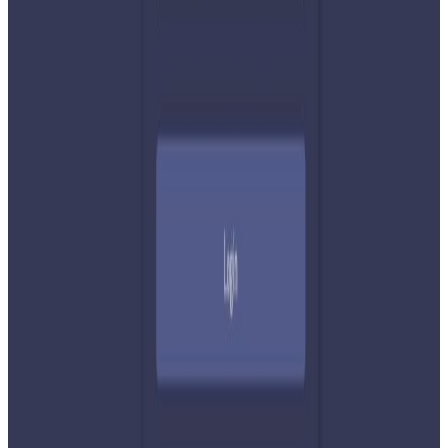
टिप्पणीहरू लोड हुँदैछ…
ट्यागहरू
#crossborder
#NepalIndia
#RSP
#Shishir Khanal
सम्बन्धित समाचार
२०२६ अगस्ट ७
नेपाली कांग्रेसको आमन्त्रित केन्द्रीय सदस्यमा
अमेरिकामा बस्ने खगेन्द्र जिसी मनोनीत
२०२६ अगस्ट ४
सुनसरी घटनामा प्रधानमन्त्री बालेनको सम्बोधन- संयम