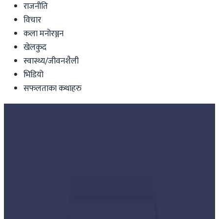
राजनीति
विचार
कला मनोरञ्जन
खेलकुद
स्वास्थ्य/जीवनशैली
भिडियो
सफलताका कथाहरु
Nepal
सीमा विवादको समाधान द्विपक्षीय वार्ताबाटै हुन्छ
: परराष्ट्रमन्त्री खनाल
Nepal Tube
|