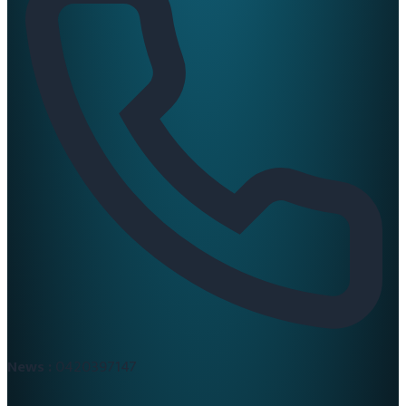
News :
0420397147