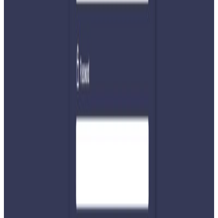
पारिएको भएकाले त्यसबारे निर्णय गर्ने अधिकार आफूसँग नभएको
बताउनुभयो।
भारत र चीनबीच लिपुलेक मार्ग हुँदै कैलाश मानसरोवर यात्रासम्बन्धी
सहमतिबारे पनि नेपालले आपत्ति जनाएको उल्लेख गर्दै खनालले
नेपालको सहमतिबिना दुई देशले उक्त क्षेत्रसम्बन्धी कुनै समझदारी गर्न
नसक्ने धारणा राख्नुभयो।
यस वेवसाइटमा प्रकाशित समाचार, विचार र लेखबारे तपाईंको कुनै
प्रतिक्रिया, गुनासो, सुझाव र सल्लाह छन् भने कृपया हामीलाई निम्न ईमेलमा
पठाउनुहोला । तपाईंको सहयोगले हामीलाई निष्पक्ष र तटस्थ पत्रकारिता गर्न
टेवा पुग्नेछ । सम्पर्क इमेल :
info@nepaltube.com.au
शेयर:
प्रतिक्रिया दिनुहोस